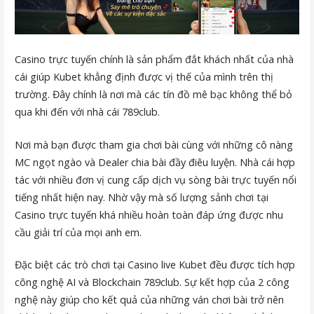
Casino trực tuyến chính là sản phẩm đắt khách nhất của nhà
cái giúp Kubet khẳng định được vị thế của mình trên thị
trường. Đây chính là nơi mà các tín đồ mê bạc không thể bỏ
qua khi đến với nhà cái 789club.
Nơi mà bạn được tham gia chơi bài cùng với những cô nàng
MC ngọt ngào và Dealer chia bài đầy điêu luyện. Nhà cái hợp
tác với nhiều đơn vị cung cấp dịch vụ sòng bài trực tuyến nổi
tiếng nhất hiện nay. Nhờ vậy mà số lượng sảnh chơi tại
Casino trực tuyến khá nhiều hoàn toàn đáp ứng được nhu
cầu giải trí của mọi anh em.
Đặc biệt các trò chơi tại Casino live Kubet đều được tích hợp
công nghệ AI và Blockchain 789club. Sự kết hợp của 2 công
nghệ này giúp cho kết quả của những ván chơi bài trở nên