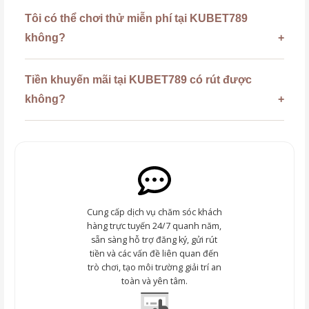
Làm thế nào để đăng ký tài khoản
KUBET789?
KUBET789 có app cho điện thoại không?
Quy trình nạp rút tiền tại KUBET789 diễn ra
thế nào?
Tôi có thể chơi thử miễn phí tại KUBET789
không?
Tiền khuyến mãi tại KUBET789 có rút được
không?