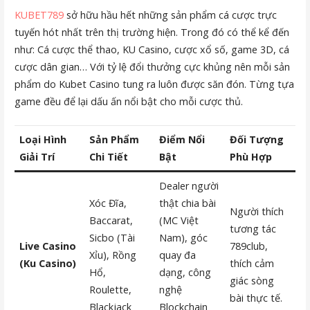
KUBET789
sở hữu hầu hết những sản phẩm cá cược trực
tuyến hót nhất trên thị trường hiện. Trong đó có thể kể đến
như: Cá cược thể thao, KU Casino, cược xổ số, game 3D, cá
cược dân gian… Với tỷ lệ đổi thưởng cực khủng nên mỗi sản
phẩm do Kubet Casino tung ra luôn được săn đón. Từng tựa
game đều để lại dấu ấn nổi bật cho mỗi cược thủ.
Loại Hình
Sản Phẩm
Điểm Nổi
Đối Tượng
Giải Trí
Chi Tiết
Bật
Phù Hợp
Dealer người
Xóc Đĩa,
thật chia bài
Người thích
Baccarat,
(MC Việt
tương tác
Sicbo (Tài
Nam), góc
Live Casino
789club,
Xỉu), Rồng
quay đa
(Ku Casino)
thích cảm
Hổ,
dạng, công
giác sòng
Roulette,
nghệ
bài thực tế.
Blackjack
Blockchain