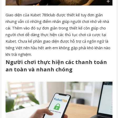
Giao diện của Kubet 789club được thiết kế tuy đơn giản
nhưng vẫn có những điểm nhấn giúp người chơi nhớ về nhà
cái. Thêm vào đó sự đơn giản trong thiết kế còn giúp cho
người chơi dễ dàng thực hiện các thủ tục chơi cá cược tại
Kubet. Chưa kể phần giao diện được hỗ trợ cả ngôn ngữ là
tiếng Việt nên hầu hết anh em không gặp phải khó khăn nào
khi trải nghiệm.
Người chơi thực hiện các thanh toán
an toàn và nhanh chóng