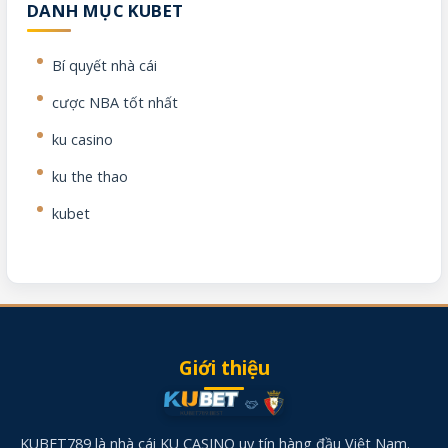
tài khoản 188bet trước Hacker
Kèo Tỷ Số Chính Xác Từ A-Z: Cách Giăng Lưới 90% Thắng
Tại Kubet 138
Liên Quân Mobile:Phân Tích Đội Hình Và Chiến Thuật Lật
Kèo Tại Kubet88 camp
Nổ Hũ Thần Tài: Cách Quay Hũ Dễ Trúng Jackpot Nhất
Qua Link Kubet Không Bị Chặn
DANH MỤC KUBET
Bí quyết nhà cái
cược NBA tốt nhất
ku casino
ku the thao