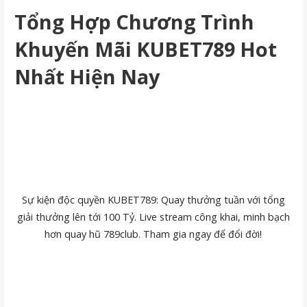
Tổng Hợp Chương Trình
Khuyến Mãi KUBET789 Hot
Nhất Hiện Nay
Sự kiện độc quyền KUBET789: Quay thưởng tuần với tổng
giải thưởng lên tới 100 Tỷ. Live stream công khai, minh bạch
hơn quay hũ 789club. Tham gia ngay để đổi đời!