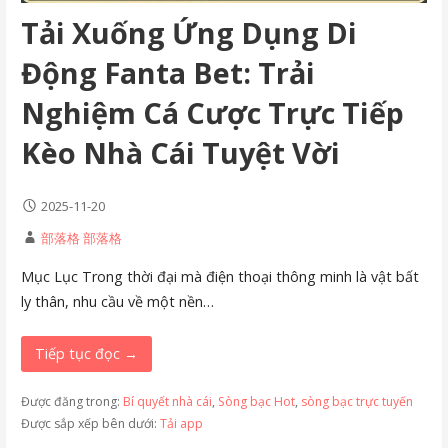
Tải Xuống Ứng Dụng Di
Động Fanta Bet: Trải
Nghiệm Cá Cược Trực Tiếp
Kèo Nhà Cái Tuyệt Vời
2025-11-20
部落格 部落格
Mục Lục Trong thời đại mà điện thoại thông minh là vật bất
ly thân, nhu cầu về một nền…
Tiếp tục đọc →
Được đăng trong:
Bí quyết nhà cái
,
Sòng bạc Hot
,
sòng bạc trực tuyến
Được sắp xếp bên dưới:
Tải app