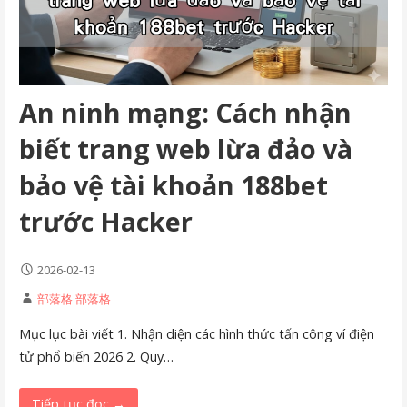
An ninh mạng: Cách nhận
biết trang web lừa đảo và
bảo vệ tài khoản 188bet
trước Hacker
2026-02-13
部落格 部落格
Mục lục bài viết 1. Nhận diện các hình thức tấn công ví điện
tử phổ biến 2026 2. Quy…
Tiếp tục đọc →