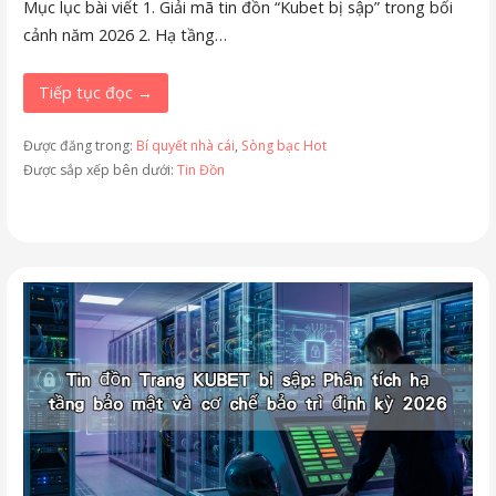
Mục lục bài viết 1. Giải mã tin đồn “Kubet bị sập” trong bối
cảnh năm 2026 2. Hạ tầng…
Tiếp tục đọc →
Được đăng trong:
Bí quyết nhà cái
,
Sòng bạc Hot
Được sắp xếp bên dưới:
Tin Đồn