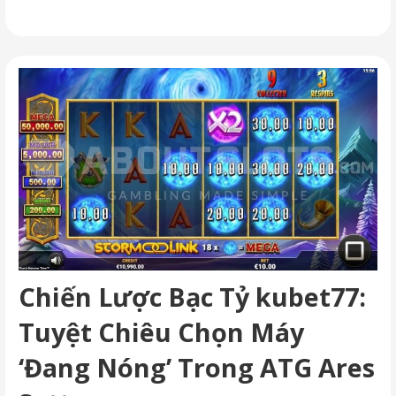
Chiến Lược Bạc Tỷ kubet77:
Tuyệt Chiêu Chọn Máy
‘Đang Nóng’ Trong ATG Ares