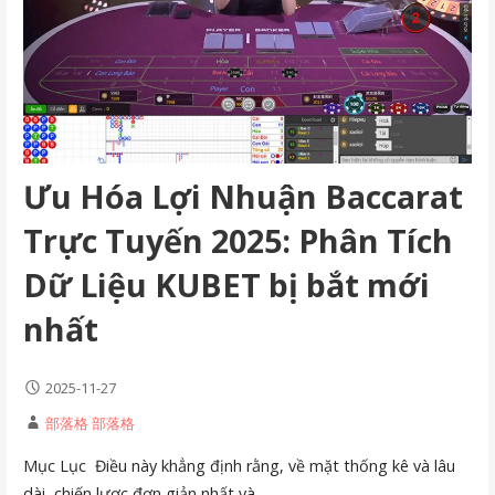
Ưu Hóa Lợi Nhuận Baccarat
Trực Tuyến 2025: Phân Tích
Dữ Liệu KUBET bị bắt mới
nhất
2025-11-27
部落格 部落格
Mục Lục Điều này khẳng định rằng, về mặt thống kê và lâu
dài, chiến lược đơn giản nhất và…