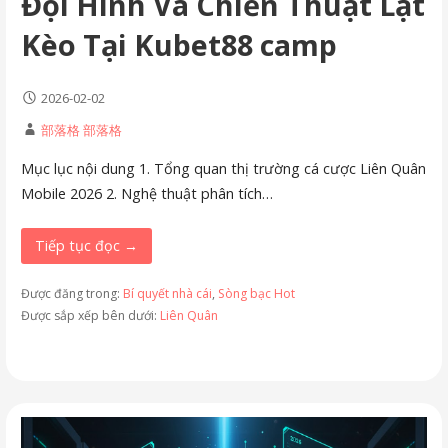
Đội Hình Và Chiến Thuật Lật
Kèo Tại Kubet88 camp
2026-02-02
部落格 部落格
Mục lục nội dung 1. Tổng quan thị trường cá cược Liên Quân
Mobile 2026 2. Nghệ thuật phân tích…
Tiếp tục đọc →
Được đăng trong:
Bí quyết nhà cái
,
Sòng bạc Hot
Được sắp xếp bên dưới:
Liên Quân