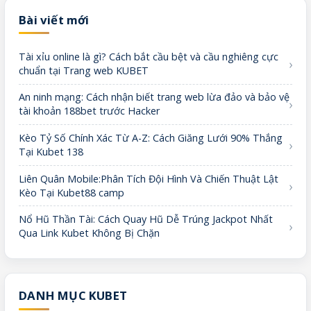
viết
Bài viết mới
Tài xỉu online là gì? Cách bắt cầu bệt và cầu nghiêng cực
chuẩn tại Trang web KUBET
An ninh mạng: Cách nhận biết trang web lừa đảo và bảo vệ
tài khoản 188bet trước Hacker
Kèo Tỷ Số Chính Xác Từ A-Z: Cách Giăng Lưới 90% Thắng
Tại Kubet 138
Liên Quân Mobile:Phân Tích Đội Hình Và Chiến Thuật Lật
Kèo Tại Kubet88 camp
Nổ Hũ Thần Tài: Cách Quay Hũ Dễ Trúng Jackpot Nhất
Qua Link Kubet Không Bị Chặn
DANH MỤC KUBET