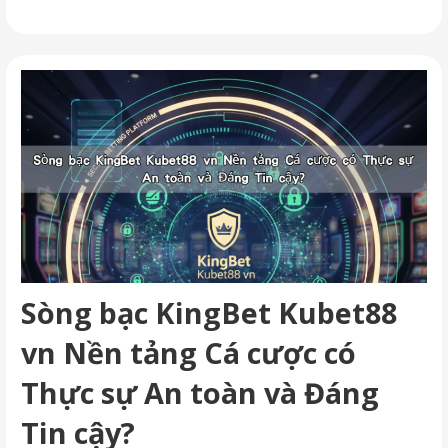
Sòng bạc KingBet Kubet88
vn Nền tảng Cá cược có
Thực sự An toàn và Đáng
Tin cậy?