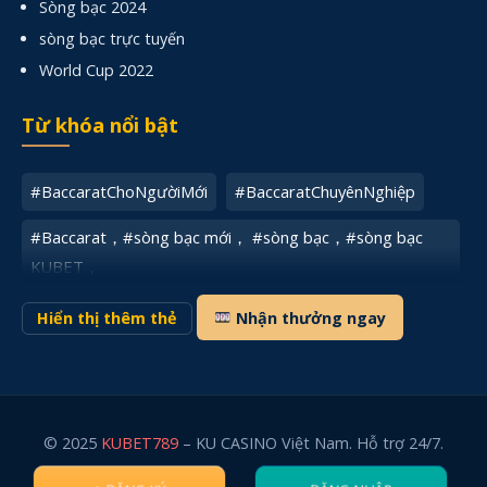
Sòng bạc 2024
sòng bạc trực tuyến
World Cup 2022
Từ khóa nổi bật
#BaccaratChoNgườiMới
#BaccaratChuyênNghiệp
#Baccarat，#sòng bạc mới， #sòng bạc，#sòng bạc
KUBET，
#ChiếnLượcBaccarat
#ChoiCuocThongMinh
Hiển thị thêm thẻ
Nhận thưởng ngay
#CuocNBA2025
#KinhNghiệmChơiBaccarat
#KUBET，#KU Casino， #THỂ THAO，#TỔNG HỢP
KUBET88， #NBA， #Baccarat，#sòng bạc mới，
© 2025
KUBET789
– KU CASINO Việt Nam. Hỗ trợ 24/7.
#sòng bạc，#sòng bạc KUBET， #game di động，