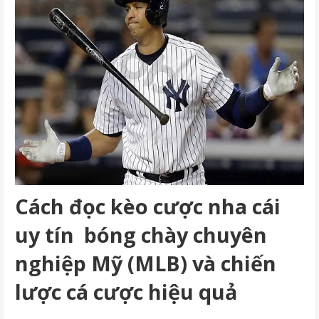
Cách đọc kèo cược nha cái
uy tín bóng chày chuyên
nghiệp Mỹ (MLB) và chiến
lược cá cược hiệu quả