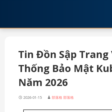
Tin Đồn Sập Trang
Thống Bảo Mật Kub
Năm 2026
2026-01-15
部落格 部落格