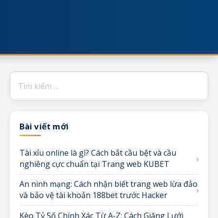
Tìm
kiếm
cho:
Bài viết mới
Tài xỉu online là gì? Cách bắt cầu bệt và cầu
nghiêng cực chuẩn tại Trang web KUBET
An ninh mạng: Cách nhận biết trang web lừa đảo
và bảo vệ tài khoản 188bet trước Hacker
Kèo Tỷ Số Chính Xác Từ A-Z: Cách Giăng Lưới