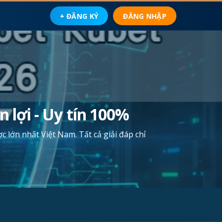
+ ĐĂNG KÝ
ĐĂNG NHẬP
lợi - Uy tín 100%
c lớn nhất Việt Nam. Tất cả giải đáp chỉ