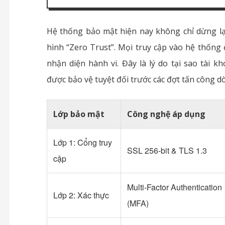
Hệ thống bảo mật hiện nay không chỉ dừng lại
hình “Zero Trust”. Mọi truy cập vào hệ thống đ
nhận diện hành vi. Đây là lý do tại sao tài 
được bảo vệ tuyệt đối trước các đợt tấn công dò
Lớp bảo mật
Công nghệ áp dụng
Lớp 1: Cổng truy
SSL 256-bit & TLS 1.3
cập
Multi-Factor Authentication
Lớp 2: Xác thực
(MFA)