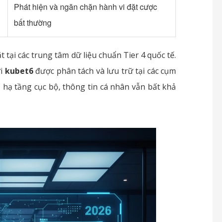
Phát hiện và ngăn chặn hành vi đặt cược
bất thường
 tại các trung tâm dữ liệu chuẩn Tier 4 quốc tế.
ơi
kubet6
được phân tách và lưu trữ tại các cụm
 hạ tầng cục bộ, thông tin cá nhân vẫn bất khả