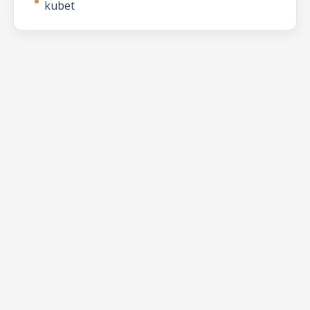
kubet