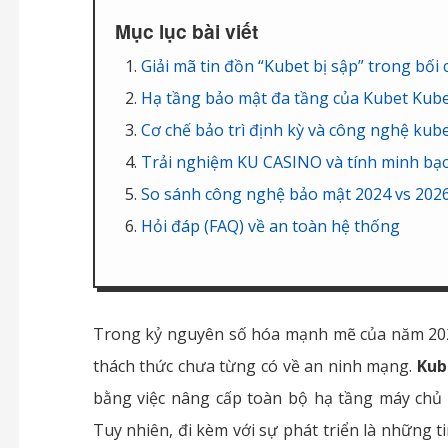
Mục lục bài viết
1.
Giải mã tin đồn “Kubet bị sập” trong bố
2.
Hạ tầng bảo mật đa tầng của Kubet Kube
3.
Cơ chế bảo trì định kỳ và công nghệ kub
4.
Trải nghiệm KU CASINO và tính minh bạ
5.
So sánh công nghệ bảo mật 2024 vs 202
6.
Hỏi đáp (FAQ) về an toàn hệ thống
Trong kỷ nguyên số hóa mạnh mẽ của năm 2026,
thách thức chưa từng có về an ninh mạng.
Kub
bằng việc nâng cấp toàn bộ hạ tầng máy chủ
Tuy nhiên, đi kèm với sự phát triển là những ti