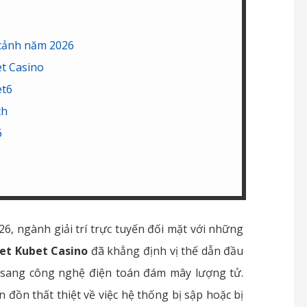
i cảnh năm 2026
t Casino
et6
ch
6
 ngành giải trí trực tuyến đối mặt với những
et Kubet Casino
đã khẳng định vị thế dẫn đầu
 sang công nghệ điện toán đám mây lượng tử.
n đồn thất thiệt về việc hệ thống bị sập hoặc bị