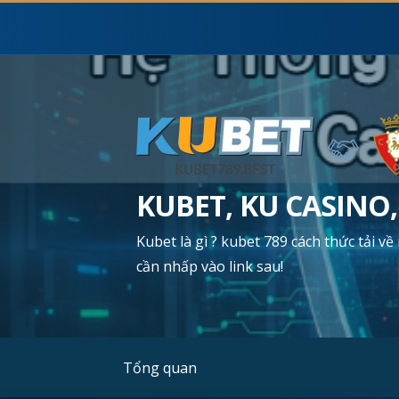
Chuyển
tới
phần
nội
dung
KUBET, KU CASINO, 
Kubet là gì ? kubet 789 cách thức tải v
cần nhấp vào link sau!
Tổng quan