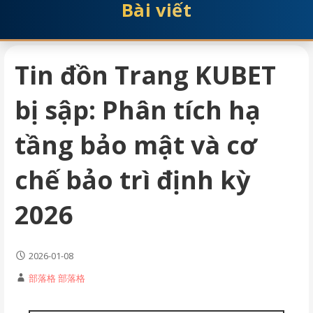
Bài viết
Tin đồn Trang KUBET
bị sập: Phân tích hạ
tầng bảo mật và cơ
chế bảo trì định kỳ
2026
2026-01-08
部落格 部落格