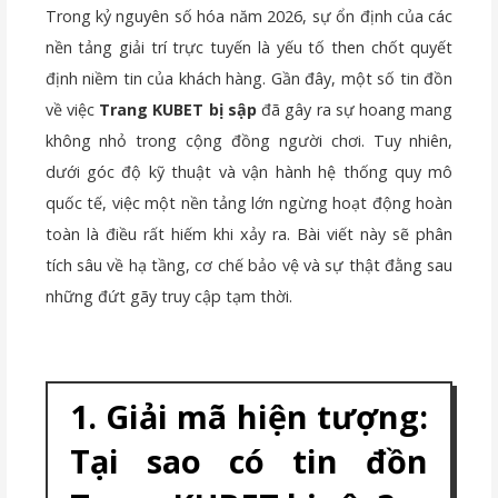
Trong kỷ nguyên số hóa năm 2026, sự ổn định của các
nền tảng giải trí trực tuyến là yếu tố then chốt quyết
định niềm tin của khách hàng. Gần đây, một số tin đồn
về việc
Trang KUBET bị sập
đã gây ra sự hoang mang
không nhỏ trong cộng đồng người chơi. Tuy nhiên,
dưới góc độ kỹ thuật và vận hành hệ thống quy mô
quốc tế, việc một nền tảng lớn ngừng hoạt động hoàn
toàn là điều rất hiếm khi xảy ra. Bài viết này sẽ phân
tích sâu về hạ tầng, cơ chế bảo vệ và sự thật đằng sau
những đứt gãy truy cập tạm thời.
1. Giải mã hiện tượng:
Tại sao có tin đồn