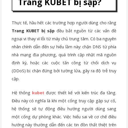
Trang KUBET bị sập?
Thực tế, hầu hết các trường hợp người dùng cho rằng
Trang KUBET bị sập
đều bắt nguồn từ các vấn đề
ngoại vi thay vì lỗi từ máy chủ trung tâm. Có ba nguyên
nhân chính dẫn đến sự hiểu lầm này: chặn DNS từ phía
nhà mạng địa phương, quá trình cập nhật mã nguồn
định kỳ, hoặc các cuộc tấn công từ chối dịch vụ
(DDoS) bị chặn đứng bởi tường lửa, gây ra độ trễ truy
cập.
Hệ thống
kubet
được thiết kế với kiến trúc đa tầng.
Điều này có nghĩa là khi một cổng truy cập gặp sự cố,
hệ thống sẽ tự động điều hướng người dùng sang
một cổng dự phòng khác. Việc hiểu sai về cơ chế điều
hướng này thường dẫn đến các tin đồn thất thiệt trên