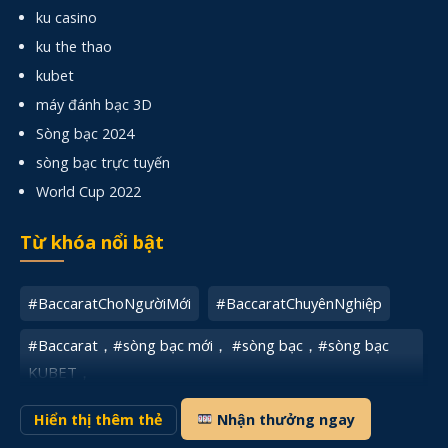
ku casino
ku the thao
kubet
máy đánh bạc 3D
Sòng bạc 2024
sòng bạc trực tuyến
World Cup 2022
Từ khóa nổi bật
#BaccaratChoNgườiMới
#BaccaratChuyênNghiệp
#Baccarat，#sòng bạc mới， #sòng bạc，#sòng bạc
KUBET，
#ChiếnLượcBaccarat
#ChoiCuocThongMinh
Hiển thị thêm thẻ
Nhận thưởng ngay