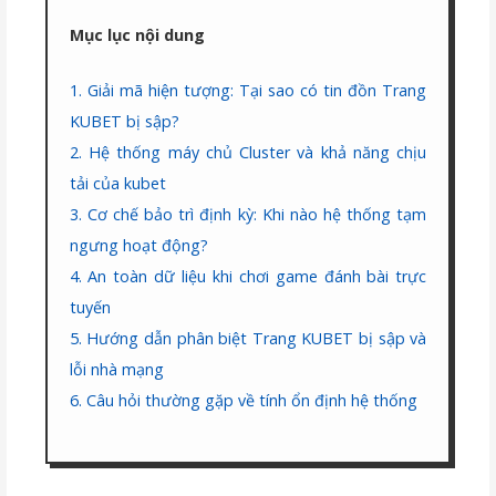
Mục lục nội dung
1. Giải mã hiện tượng: Tại sao có tin đồn Trang
KUBET bị sập?
2. Hệ thống máy chủ Cluster và khả năng chịu
tải của kubet
3. Cơ chế bảo trì định kỳ: Khi nào hệ thống tạm
ngưng hoạt động?
4. An toàn dữ liệu khi chơi game đánh bài trực
tuyến
5. Hướng dẫn phân biệt Trang KUBET bị sập và
lỗi nhà mạng
6. Câu hỏi thường gặp về tính ổn định hệ thống