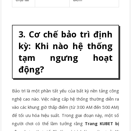
3. Cơ chế bảo trì định
kỳ: Khi nào hệ thống
tạm ngưng hoạt
động?
Bảo trì là một phần tất yếu của bất kỳ nền tảng công
nghệ cao nào. Việc nâng cấp hệ thống thường diễn ra
vào các khung giờ thấp điểm (từ 3:00 AM đến 5:00 AM)
để tối ưu hóa hiệu suất. Trong giai đoạn này, một số
người chơi có thể lầm tưởng rằng
Trang KUBET bị