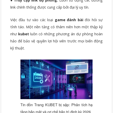
●
Truy cập link dự phòng:
Luôn sử dụng các đường
link chính thống được cung cấp bởi đại lý uy tín.
Việc đầu tư vào các loại
game đánh bài
đòi hỏi sự
tỉnh táo. Một nền tảng có thâm niên hơn một thập kỷ
như
kubet
luôn có những phương án dự phòng hoàn
hảo để bảo vệ quyền lợi hội viên trước mọi biến động
kỹ thuật.
Tin đồn Trang KUBET bị sập: Phân tích hạ
tầng bảo mật và cơ chế bảo trì định kỳ 2026