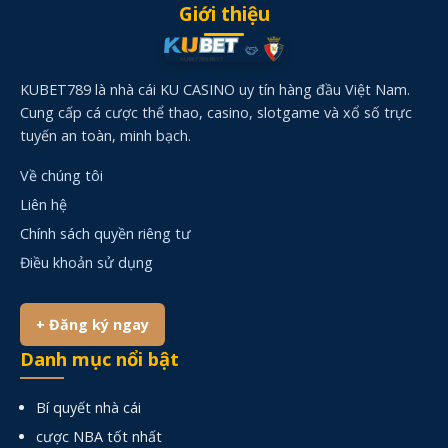
Giới thiệu
KUBET789 là nhà cái KU CASINO uy tín hàng đầu Việt Nam.
Cung cấp cá cược thể thao, casino, slotgame và xổ số trực
tuyến an toàn, minh bạch.
Về chúng tôi
Liên hệ
Chính sách quyền riêng tư
Điều khoản sử dụng
+ Đăng ký ngay
Danh mục nổi bật
Bí quyết nhà cái
cược NBA tốt nhất