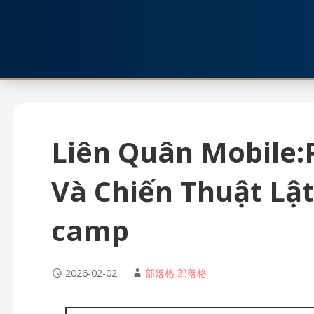
Liên Quân Mobile:
Và Chiến Thuật Lật
camp
2026-02-02
部落格 部落格