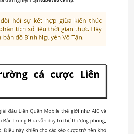
ia trải nghiệm tại
Kubet88 camp
.
đòi hỏi sự kết hợp giữa kiến thức
ân tích số liệu thời gian thực. Hãy
ên bản đồ Bình Nguyên Vô Tận.
rường cá cược Liên
ải đấu Liên Quân Mobile thế giới như AIC và
ài Bắc Trung Hoa vẫn duy trì thế thượng phong,
 Điều này khiến cho các kèo cược trở nên khó