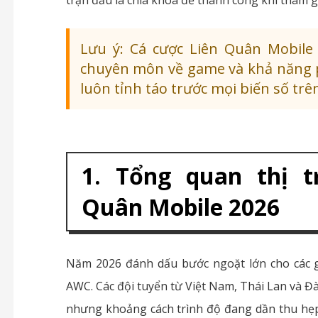
trận đấu là chìa khóa để thành công khi tham g
Lưu ý: Cá cược Liên Quân Mobile 
chuyên môn về game và khả năng ph
luôn tỉnh táo trước mọi biến số tr
1. Tổng quan thị t
Quân Mobile 2026
Năm 2026 đánh dấu bước ngoặt lớn cho các gi
AWC. Các đội tuyển từ Việt Nam, Thái Lan và Đ
nhưng khoảng cách trình độ đang dần thu hẹp.