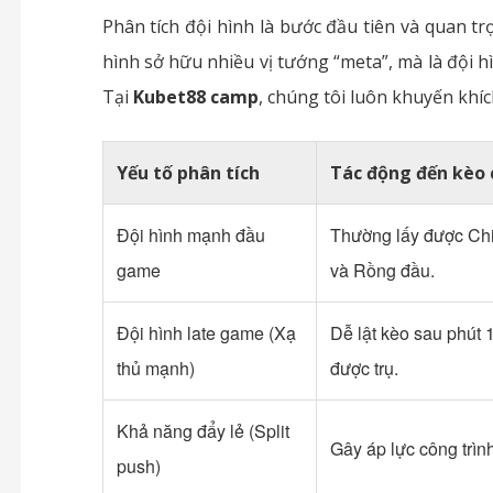
Phân tích đội hình là bước đầu tiên và quan t
hình sở hữu nhiều vị tướng “meta”, mà là đội h
Tại
Kubet88 camp
, chúng tôi luôn khuyến khíc
Yếu tố phân tích
Tác động đến kèo
Đội hình mạnh đầu
Thường lấy được Ch
game
và Rồng đầu.
Đội hình late game (Xạ
Dễ lật kèo sau phút 
thủ mạnh)
được trụ.
Khả năng đẩy lẻ (Split
Gây áp lực công trình
push)