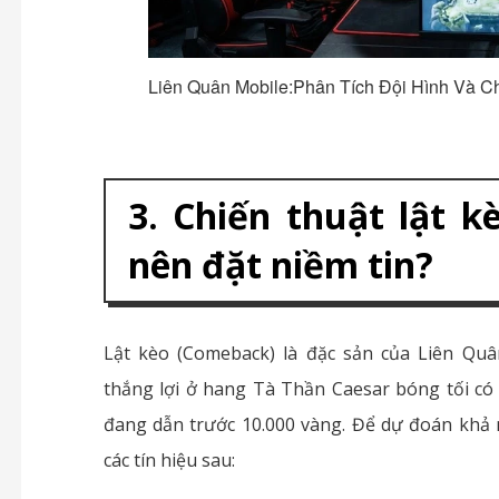
Liên Quân Mobile:Phân Tích Đội Hình Và C
3. Chiến thuật lật k
nên đặt niềm tin?
Lật kèo (Comeback) là đặc sản của Liên Quâ
thắng lợi ở hang Tà Thần Caesar bóng tối có 
đang dẫn trước 10.000 vàng. Để dự đoán khả n
các tín hiệu sau: