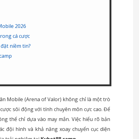
Mobile 2026
trong cá cược
 đặt niềm tin?
 camp
n Mobile (Arena of Valor) không chỉ là một trò
á cược sôi động với tính chuyên môn cực cao. Để
ng thể chỉ dựa vào may mắn. Việc hiểu rõ bản
ác đội hình và khả năng xoay chuyển cục diện