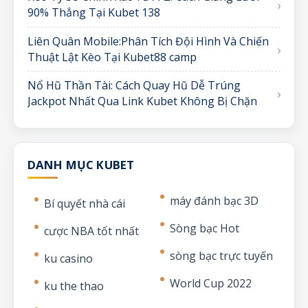
90% Thắng Tại Kubet 138
Liên Quân Mobile:Phân Tích Đội Hình Và Chiến
Thuật Lật Kèo Tại Kubet88 camp
Nổ Hũ Thần Tài: Cách Quay Hũ Dễ Trúng
Jackpot Nhất Qua Link Kubet Không Bị Chặn
DANH MỤC KUBET
máy đánh bạc 3D
Bí quyết nhà cái
Sòng bạc Hot
cược NBA tốt nhất
sòng bạc trực tuyến
ku casino
World Cup 2022
ku the thao