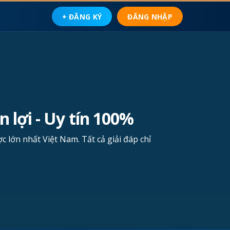
+ ĐĂNG KÝ
ĐĂNG NHẬP
lợi - Uy tín 100%
c lớn nhất Việt Nam. Tất cả giải đáp chỉ