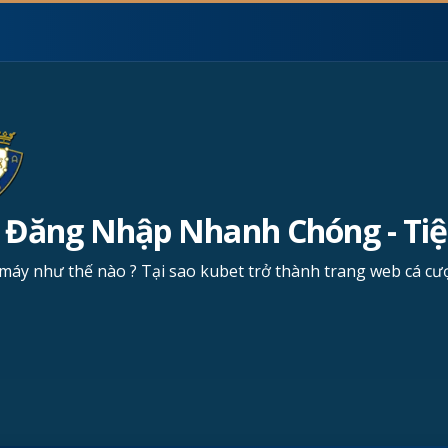
Đăng Nhập Nhanh Chóng - Tiện 
ề máy như thế nào ? Tại sao kubet trở thành trang web cá cượ