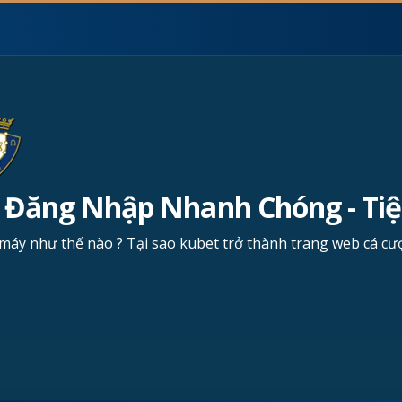
Đăng Nhập Nhanh Chóng - Tiện 
ề máy như thế nào ? Tại sao kubet trở thành trang web cá cượ