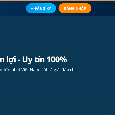
+ ĐĂNG KÝ
ĐĂNG NHẬP
lợi - Uy tín 100%
c lớn nhất Việt Nam. Tất cả giải đáp chỉ