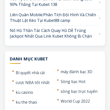
90% Thắng Tại Kubet 138
Liên Quân Mobile:Phân Tích Đội Hình Và Chiến
Thuật Lật Kèo Tại Kubet88 camp
Nổ Hũ Thần Tài: Cách Quay Hũ Dễ Trúng
Jackpot Nhất Qua Link Kubet Không Bị Chặn
DANH MỤC KUBET
máy đánh bạc 3D
Bí quyết nhà cái
Sòng bạc Hot
cược NBA tốt nhất
sòng bạc trực tuyến
ku casino
World Cup 2022
ku the thao