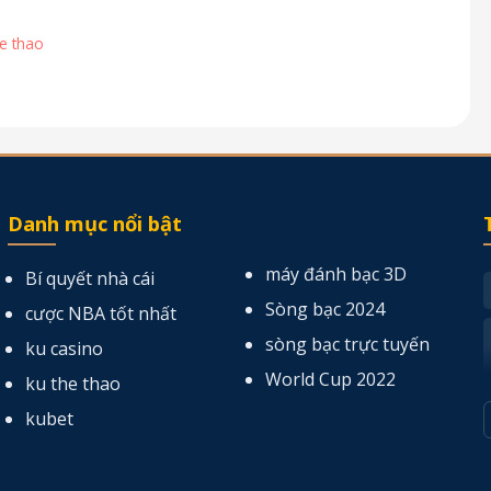
he thao
Danh mục nổi bật
máy đánh bạc 3D
Bí quyết nhà cái
Sòng bạc 2024
cược NBA tốt nhất
sòng bạc trực tuyến
ku casino
World Cup 2022
ku the thao
kubet