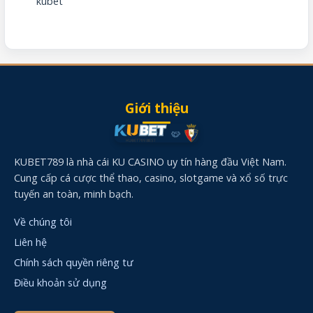
kubet
Giới thiệu
KUBET789 là nhà cái KU CASINO uy tín hàng đầu Việt Nam.
Cung cấp cá cược thể thao, casino, slotgame và xổ số trực
tuyến an toàn, minh bạch.
Về chúng tôi
Liên hệ
Chính sách quyền riêng tư
Điều khoản sử dụng