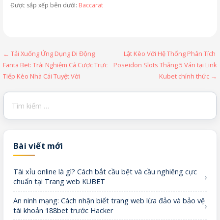
Được sắp xếp bên dưới:
Baccarat
Điều
← Tải Xuống Ứng Dụng Di Động
Lật Kèo Với Hệ Thống Phân Tích
Fanta Bet: Trải Nghiệm Cá Cược Trực
Poseidon Slots Thắng 5 Ván tại Link
hướng
Tiếp Kèo Nhà Cái Tuyệt Vời
Kubet chính thức →
bài
Tìm
viết
kiếm
cho:
Bài viết mới
Tài xỉu online là gì? Cách bắt cầu bệt và cầu nghiêng cực
chuẩn tại Trang web KUBET
An ninh mạng: Cách nhận biết trang web lừa đảo và bảo vệ
tài khoản 188bet trước Hacker