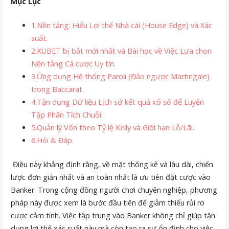
Mục Lục
1.Nền tảng: Hiểu Lợi thế Nhà cái (House Edge) và Xác
suất.
2.KUBET bị bắt mới nhất và Bài học về Việc Lựa chọn
Nền tảng Cá cược Uy tín.
3.Ứng dụng Hệ thống Paroli (Đảo ngược Martingale)
trong Baccarat.
4.Tận dụng Dữ liệu Lịch sử kết quả xổ số để Luyện
Tập Phân Tích Chuỗi.
5.Quản lý Vốn theo Tỷ lệ Kelly và Giới hạn Lỗ/Lãi.
6.Hỏi & Đáp.
Điều này khẳng định rằng, về mặt thống kê và lâu dài, chiến
lược đơn giản nhất và an toàn nhất là ưu tiên đặt cược vào
Banker. Trong cộng đồng người chơi chuyên nghiệp, phương
pháp này được xem là bước đầu tiên để giảm thiểu rủi ro
cược cảm tính. Việc tập trung vào Banker không chỉ giúp tận
dụng lợi thế xác suất này mà còn tạo ra sự ổn định cho việc