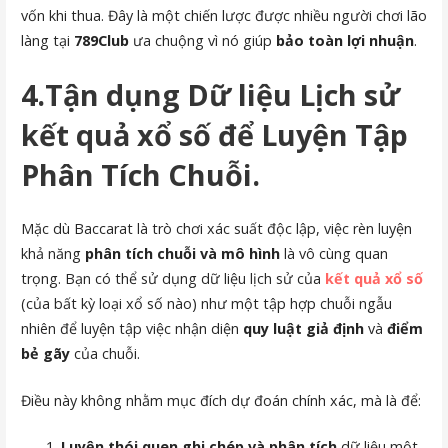
vốn khi thua. Đây là một chiến lược được nhiều người chơi lão
làng tại
789Club
ưa chuộng vì nó giúp
bảo toàn lợi nhuận
.
4.Tận dụng Dữ liệu Lịch sử
kết quả xổ số để Luyện Tập
Phân Tích Chuỗi.
Mặc dù Baccarat là trò chơi xác suất độc lập, việc rèn luyện
khả năng
phân tích chuỗi và mô hình
là vô cùng quan
trọng. Bạn có thể sử dụng dữ liệu lịch sử của
kết quả xổ số
(của bất kỳ loại xổ số nào) như một tập hợp chuỗi ngẫu
nhiên để luyện tập việc nhận diện
quy luật giả định
và
điểm
bẻ gãy
của chuỗi.
Điều này không nhằm mục đích dự đoán chính xác, mà là để:
Luyện thói quen ghi chép và phân tích
dữ liệu một