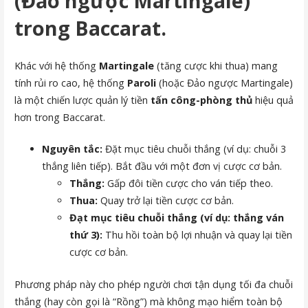
(Đảo ngược Martingale)
trong Baccarat.
Khác với hệ thống
Martingale
(tăng cược khi thua) mang
tính rủi ro cao, hệ thống
Paroli
(hoặc Đảo ngược Martingale)
là một chiến lược quản lý tiền
tấn công-phòng thủ
hiệu quả
hơn trong Baccarat.
Nguyên tắc:
Đặt mục tiêu chuỗi thắng (ví dụ: chuỗi 3
thắng liên tiếp). Bắt đầu với một đơn vị cược cơ bản.
Thắng:
Gấp đôi tiền cược cho ván tiếp theo.
Thua:
Quay trở lại tiền cược cơ bản.
Đạt mục tiêu chuỗi thắng (ví dụ: thắng ván
thứ 3):
Thu hồi toàn bộ lợi nhuận và quay lại tiền
cược cơ bản.
Phương pháp này cho phép người chơi tận dụng tối đa chuỗi
thắng (hay còn gọi là “Rồng”) mà không mạo hiểm toàn bộ