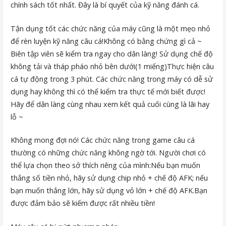
chính sách tốt nhất. Đây là bí quyết của kỹ năng đánh cá.
Tận dụng tốt các chức năng của máy cũng là một mẹo nhỏ
để rèn luyện kỹ năng câu cá!Không có bằng chứng gì cả ~
Biên tập viên sẽ kiểm tra ngay cho dân làng! Sử dụng chế độ
không tải và tháp pháo nhỏ bên dưới(1 miếng)Thực hiện câu
cá tự động trong 3 phút. Các chức năng trong máy có dễ sử
dụng hay không thì có thể kiểm tra thực tế mới biết được!
Hãy để dân làng cùng nhau xem kết quả cuối cùng là lãi hay
lỗ ~
Không mong đợi nó! Các chức năng trong game câu cá
thường có những chức năng không ngờ tới. Người chơi có
thể lựa chọn theo sở thích riêng của mình:Nếu bạn muốn
thắng số tiền nhỏ, hãy sử dụng chip nhỏ + chế độ AFK; nếu
bạn muốn thắng lớn, hãy sử dụng vỏ lớn + chế độ AFK.Bạn
được đảm bảo sẽ kiếm được rất nhiều tiền!