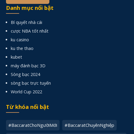
Danh mục nổi bật
Bí quyết nhà cái
cược NBA tốt nhất
ku casino
ku the thao
kubet
máy đánh bạc 3D
Sòng bạc 2024
sòng bạc trực tuyến
World Cup 2022
Từ khóa nổi bật
#BaccaratChoNgườiMới
#BaccaratChuyênNghiệp