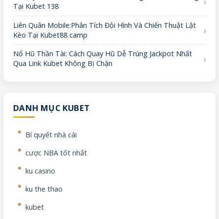
Tại Kubet 138
Liên Quân Mobile:Phân Tích Đội Hình Và Chiến Thuật Lật
Kèo Tại Kubet88 camp
Nổ Hũ Thần Tài: Cách Quay Hũ Dễ Trúng Jackpot Nhất
Qua Link Kubet Không Bị Chặn
DANH MỤC KUBET
Bí quyết nhà cái
cược NBA tốt nhất
ku casino
ku the thao
kubet