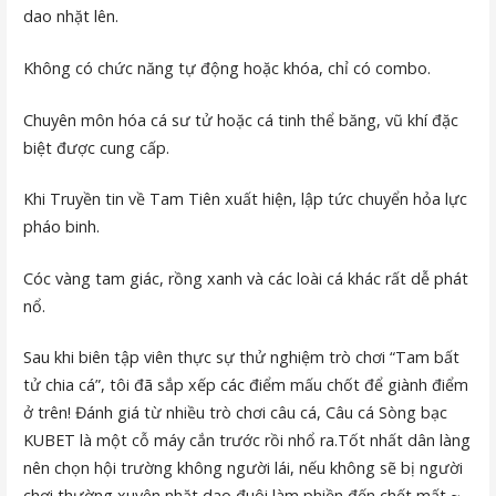
dao nhặt lên.
Không có chức năng tự động hoặc khóa, chỉ có combo.
Chuyên môn hóa cá sư tử hoặc cá tinh thể băng, vũ khí đặc
biệt được cung cấp.
Khi Truyền tin về Tam Tiên xuất hiện, lập tức chuyển hỏa lực
pháo binh.
Cóc vàng tam giác, rồng xanh và các loài cá khác rất dễ phát
nổ.
Sau khi biên tập viên thực sự thử nghiệm trò chơi “Tam bất
tử chia cá”, tôi đã sắp xếp các điểm mấu chốt để giành điểm
ở trên! Đánh giá từ nhiều trò chơi câu cá, Câu cá Sòng bạc
KUBET là một cỗ máy cắn trước rồi nhổ ra.Tốt nhất dân làng
nên chọn hội trường không người lái, nếu không sẽ bị người
chơi thường xuyên nhặt dao đuôi làm phiền đến chết mất ~