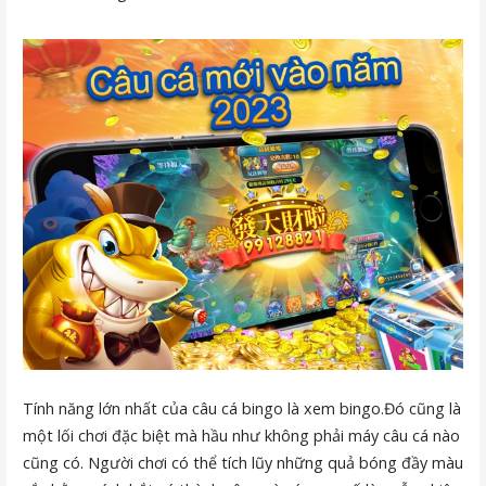
Tính năng lớn nhất của câu cá bingo là xem bingo.Đó cũng là
một lối chơi đặc biệt mà hầu như không phải máy câu cá nào
cũng có. Người chơi có thể tích lũy những quả bóng đầy màu