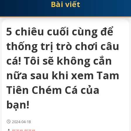
Bài viết
5 chiêu cuối cùng để
thống trị trò chơi câu
cá! Tôi sẽ không cắn
nữa sau khi xem Tam
Tiên Chém Cá của
bạn!
2024-04-18
部落格 部落格