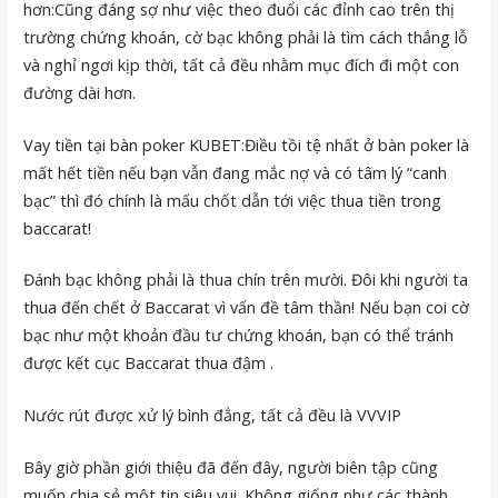
hơn:Cũng đáng sợ như việc theo đuổi các đỉnh cao trên thị
trường chứng khoán, cờ bạc không phải là tìm cách thắng lỗ
và nghỉ ngơi kịp thời, tất cả đều nhằm mục đích đi một con
đường dài hơn.
Vay tiền tại bàn poker KUBET:Điều tồi tệ nhất ở bàn poker là
mất hết tiền nếu bạn vẫn đang mắc nợ và có tâm lý “canh
bạc” thì đó chính là mấu chốt dẫn tới việc thua tiền trong
baccarat!
Đánh bạc không phải là thua chín trên mười. Đôi khi người ta
thua đến chết ở Baccarat vì vấn đề tâm thần! Nếu bạn coi cờ
bạc như một khoản đầu tư chứng khoán, bạn có thể tránh
được kết cục Baccarat thua đậm .
Nước rút được xử lý bình đẳng, tất cả đều là VVVIP
Bây giờ phần giới thiệu đã đến đây, người biên tập cũng
muốn chia sẻ một tin siêu vui. Không giống như các thành