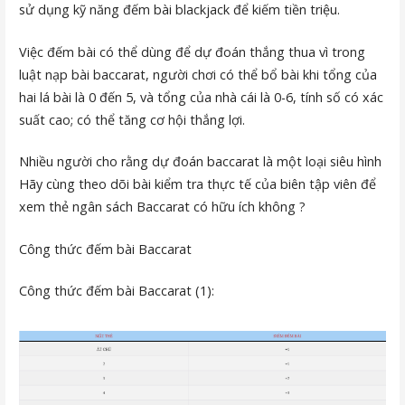
sử dụng kỹ năng đếm bài blackjack để kiếm tiền triệu.
Việc đếm bài có thể dùng để dự đoán thắng thua vì trong
luật nạp bài baccarat, người chơi có thể bổ bài khi tổng của
hai lá bài là 0 đến 5, và tổng của nhà cái là 0-6, tính số có xác
suất cao; có thể tăng cơ hội thắng lợi.
Nhiều người cho rằng dự đoán baccarat là một loại siêu hình
Hãy cùng theo dõi bài kiểm tra thực tế của biên tập viên để
xem thẻ ngân sách Baccarat có hữu ích không ?
Công thức đếm bài Baccarat
Công thức đếm bài Baccarat (1):