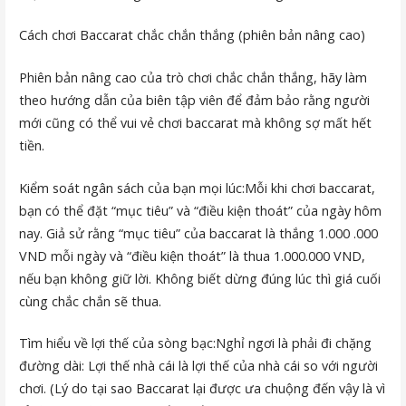
Cách chơi Baccarat chắc chắn thắng (phiên bản nâng cao)
Phiên bản nâng cao của trò chơi chắc chắn thắng, hãy làm
theo hướng dẫn của biên tập viên để đảm bảo rằng người
mới cũng có thể vui vẻ chơi baccarat mà không sợ mất hết
tiền.
Kiểm soát ngân sách của bạn mọi lúc:Mỗi khi chơi baccarat,
bạn có thể đặt “mục tiêu” và “điều kiện thoát” của ngày hôm
nay. Giả sử rằng “mục tiêu” của baccarat là thắng 1.000 .000
VND mỗi ngày và “điều kiện thoát” là thua 1.000.000 VND,
nếu bạn không giữ lời. Không biết dừng đúng lúc thì giá cuối
cùng chắc chắn sẽ thua.
Tìm hiểu về lợi thế của sòng bạc:Nghỉ ngơi là phải đi chặng
đường dài: Lợi thế nhà cái là lợi thế của nhà cái so với người
chơi. (Lý do tại sao Baccarat lại được ưa chuộng đến vậy là vì