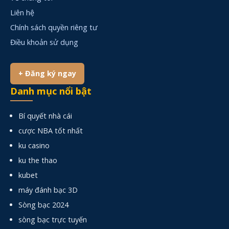
Liên hệ
Chính sách quyền riêng tư
Điều khoản sử dụng
+ Đăng ký ngay
Danh mục nổi bật
Bí quyết nhà cái
cược NBA tốt nhất
ku casino
ku the thao
kubet
máy đánh bạc 3D
Sòng bạc 2024
sòng bạc trực tuyến