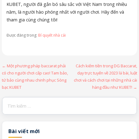
KUBET, người đã gắn bó sâu sắc với Việt Nam trong nhiều
năm, là người hào phóng nhất với người chơi. Hãy đến và
tham gia cùng chúng tôi!
Được đăng trong:
Bí quyết nhà cái
Điều
← Một phương pháp baccarat phải
Cách kiếm tiền trong DG Baccarat,
có cho người chơi cấp cao! Tam bảo,
dạy trực tuyến về 2023 lá bài, luật
hướng
tứ bảo cùng nhau chinh phục Sòng
chơi và cách chơi tại những nhà cái
bài
bạc KUBET
hàng đầu như KUBET! →
viết
Tìm
kiếm
cho:
Bài viết mới