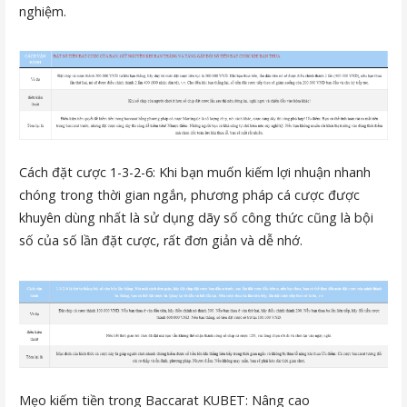
nghiệm.
Cách đặt cược 1-3-2-6: Khi bạn muốn kiếm lợi nhuận nhanh
chóng trong thời gian ngắn, phương pháp cá cược được
khuyên dùng nhất là sử dụng dãy số công thức cũng là bội
số của số lần đặt cược, rất đơn giản và dễ nhớ.
Mẹo kiếm tiền trong Baccarat KUBET: Nâng cao