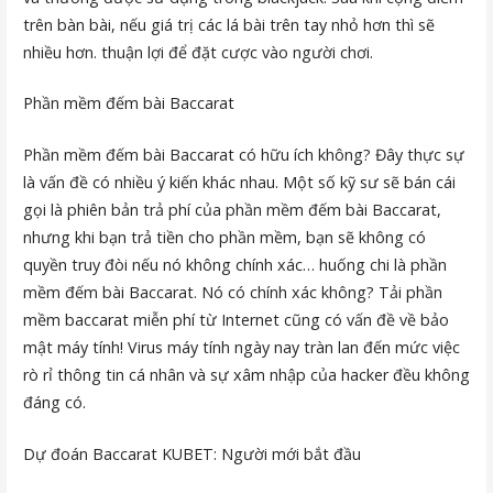
trên bàn bài, nếu giá trị các lá bài trên tay nhỏ hơn thì sẽ
nhiều hơn. thuận lợi để đặt cược vào người chơi.
Phần mềm đếm bài Baccarat
Phần mềm đếm bài Baccarat có hữu ích không? Đây thực sự
là vấn đề có nhiều ý kiến ​​​​khác nhau. Một số kỹ sư sẽ bán cái
gọi là phiên bản trả phí của phần mềm đếm bài Baccarat,
nhưng khi bạn trả tiền cho phần mềm, bạn sẽ không có
quyền truy đòi nếu nó không chính xác… huống chi là phần
mềm đếm bài Baccarat. Nó có chính xác không? Tải phần
mềm baccarat miễn phí từ Internet cũng có vấn đề về bảo
mật máy tính! Virus máy tính ngày nay tràn lan đến mức việc
rò rỉ thông tin cá nhân và sự xâm nhập của hacker đều không
đáng có.
Dự đoán Baccarat KUBET: Người mới bắt đầu