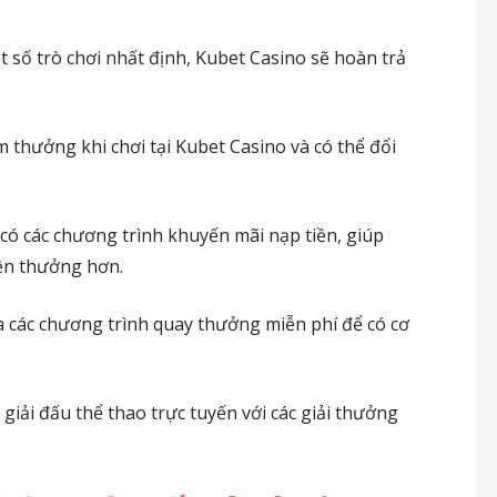
 số trò chơi nhất định, Kubet Casino sẽ hoàn trả
m thưởng khi chơi tại Kubet Casino và có thể đổi
có các chương trình khuyến mãi nạp tiền, giúp
iền thưởng hơn.
a các chương trình quay thưởng miễn phí để có cơ
giải đấu thể thao trực tuyến với các giải thưởng