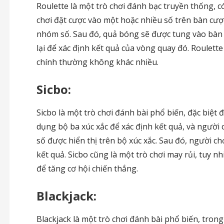
Roulette là một trò chơi đánh bạc truyền thống, c
chơi đặt cược vào một hoặc nhiều số trên bàn cượ
nhóm số. Sau đó, quả bóng sẽ được tung vào bàn 
lại để xác định kết quả của vòng quay đó. Roulette
chính thường không khác nhiều.
Sicbo:
Sicbo là một trò chơi đánh bài phổ biến, đặc biệt 
dụng bộ ba xúc xắc để xác định kết quả, và người 
số được hiển thị trên bộ xúc xắc. Sau đó, người chơ
kết quả. Sicbo cũng là một trò chơi may rủi, tuy n
để tăng cơ hội chiến thắng.
Blackjack:
Blackjack là một trò chơi đánh bài phổ biến, tron