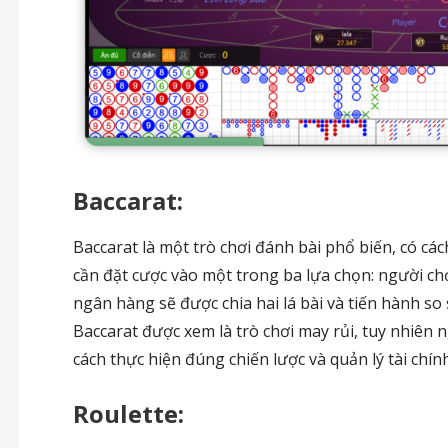
Baccarat:
Baccarat là một trò chơi đánh bài phổ biến, có cá
cần đặt cược vào một trong ba lựa chọn: người ch
ngân hàng sẽ được chia hai lá bài và tiến hành so
Baccarat được xem là trò chơi may rủi, tuy nhiên 
cách thực hiện đúng chiến lược và quản lý tài chín
Roulette: