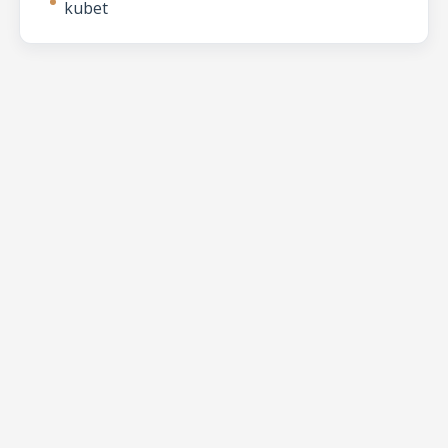
kubet