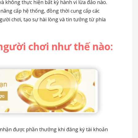
và không thực hiện bất kỳ hành vi lừa đảo nào.
à nâng cấp hệ thống, đồng thời cung cấp các
ời chơi, tạo sự hài lòng và tin tưởng từ phía
người chơi như thế nào:
 nhận được phần thưởng khi đăng ký tài khoản