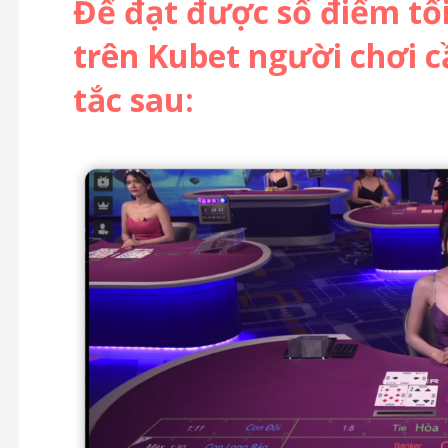
Để đạt được số điểm tối
trên Kubet người chơi 
tắc sau: