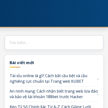
Tìm
kiếm
cho:
Bài viết mới
Tài xỉu online là gì? Cách bắt cầu bệt và cầu
nghiêng cực chuẩn tại Trang web KUBET
An ninh mạng: Cách nhận biết trang web lừa đảo
và bảo vệ tài khoản 188bet trước Hacker
Kèo Tỷ Số Chính Xác Từ A-Z: Cách Giăng Lưới