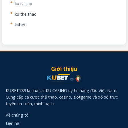
ku casino
ku the thao
kubet
Giới thiệu
KUBET789 là nhà cái KU CASINO uy tín hàng đầu Việt Nam.
Cung cấp cá cược thể thao, casino, slotgame và xổ số trực
tuyến an toàn, minh bạch.
Về chúng tôi
Liên hệ