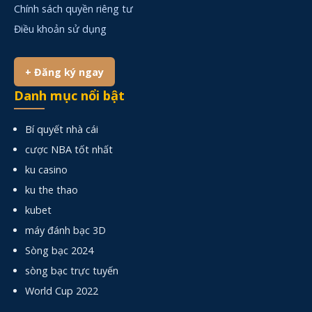
Chính sách quyền riêng tư
Điều khoản sử dụng
+ Đăng ký ngay
Danh mục nổi bật
Bí quyết nhà cái
cược NBA tốt nhất
ku casino
ku the thao
kubet
máy đánh bạc 3D
Sòng bạc 2024
sòng bạc trực tuyến
World Cup 2022