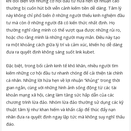
khi đối diện với những cơ hội đầu tư hứa hẹn lợi nhuận cao
thường bị cuốn hút bởi viễn cảnh kiếm tiền dễ dàng. Tâm lý
này không chỉ phổ biến ở những người thiếu kinh nghiệm đầu
tư mà còn ở những người đã có kiến thức nhất định. Họ
thường nghĩ rằng mình có thể vượt qua được những rủi ro,
hoặc cho rằng mình là những người may mắn. Điều này tạo
ra một khoảng cách giữa lý trí và cảm xúc, khiến họ dễ dàng
đưa ra quyết định không sáng suốt link kubet.
Đặc biệt, trong bối cảnh kinh tế khó khăn, nhiều người tìm
kiếm những cơ hội đầu tư nhanh chóng để cải thiện tài chính
cá nhân. Những lời hứa hẹn về lợi nhuận “khủng” trong thời
gian ngắn, cùng với những hình ảnh sống động từ các tài
khoản mạng xã hội, càng làm tăng sức hấp dẫn của các
chương trình lừa đảo. Nhóm lừa đảo thường sử dụng các kỹ
thuật tâm lý như khan hiếm và khẩn cấp để thúc đẩy nạn
nhân đưa ra quyết định ngay lập tức mà không suy nghĩ thấu
đáo.