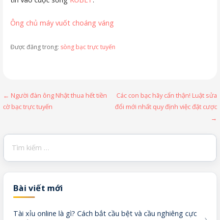
Ông chủ máy vuốt choáng váng
Được đăng trong:
sòng bạc trực tuyến
Điều
← Người đàn ông Nhật thua hết tiền
Các con bạc hãy cẩn thận! Luật sửa
cờ bạc trực tuyến
đổi mới nhất quy định việc đặt cược
hướng
→
bài
Tìm
viết
kiếm
cho:
Bài viết mới
Tài xỉu online là gì? Cách bắt cầu bệt và cầu nghiêng cực