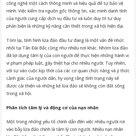
công nghệ một cách thông minh và hiệu quả để tự bảo vệ
mình. Việc kiểm tra nguồn gốc thông tin, xác minh danh tính
của người cung cấp dịch vụ đầu tư và luôn duy trì tư duy
phản biện là những kỹ năng cần thiết trong xã hội hiện đại.
Tóm lại, tình hình lừa đảo đầu tư đang là một vấn đề nhức
nhối tại Tân Đài Bắc cũng như nhiều nơi khác. Nhóm lừa đảo
đã lợi dụng tâm lý của con người để thực hiện những hành vi
vi phạm pháp luật, gây thiệt hại cho nhiều người. Tuy nhiên,
với sự vào cuộc kịp thời của các cơ quan chức năng và ý thức
cảnh giác của người dân, hy vọng rằng tình trạng này sẽ
được cải thiện và những kẻ lừa đảo sẽ không còn đất sống
trong xã hội.
Phân tích tâm lý và động cơ của nạn nhân
Một trong những yếu tố chính dẫn đến việc nhiều người rơi
vào bẫy lừa đảo chính là tâm lý con người. Nhiều nạn nhân