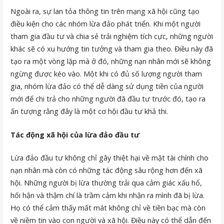
Ngoài ra, sự lan tỏa thông tin trên mạng xã hội cũng tạo
điều kiện cho các nhóm lừa đảo phát triển. Khi một người
tham gia đầu tư và chia sẻ trải nghiệm tích cực, những người
khác sẽ có xu hướng tin tưởng và tham gia theo. Điều này đã
tạo ra một vòng lặp mà ở đó, những nạn nhân mới sẽ không
ngừng được kéo vào. Một khi có đủ số lượng người tham
gia, nhóm lừa đảo có thể dễ dàng sử dụng tiền của người
mới để chi trả cho những người đã đầu tư trước đó, tạo ra
ấn tượng rằng đây là một cơ hội đầu tư khả thi.
Tác động xã hội của lừa đảo đầu tư
Lừa đảo đầu tư không chỉ gây thiệt hại về mặt tài chính cho
nạn nhân mà còn có những tác động sâu rộng hơn đến xã
hội. Những người bị lừa thường trải qua cảm giác xấu hổ,
hối hận và thậm chí là trầm cảm khi nhận ra mình đã bị lừa.
Họ có thể cảm thấy mất mát không chỉ về tiền bạc mà còn
về niềm tin vào con người và xã hội. Điều này có thể dẫn đến