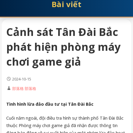
Bài viết
Cảnh sát Tân Đài Bắc
phát hiện phòng máy
chơi game giả
2024-10-15
部落格 部落格
Tình hình lừa đảo đầu tư tại Tân Đài Bắc
Cuối năm ngoái, đội điều tra hình sự thành phố Tân Đài Bắc
thuộc Phòng máy chơi game giả đã nhận được thông tin
đáng báo động về sự xuất hiện của một nhóm lừa đảo hoạt