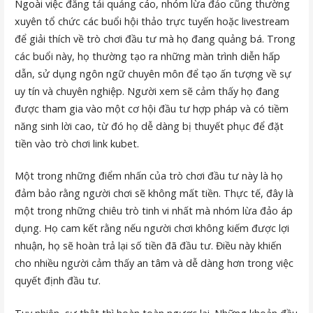
Ngoài việc đăng tải quảng cáo, nhóm lừa đảo cũng thường
xuyên tổ chức các buổi hội thảo trực tuyến hoặc livestream
để giải thích về trò chơi đầu tư mà họ đang quảng bá. Trong
các buổi này, họ thường tạo ra những màn trình diễn hấp
dẫn, sử dụng ngôn ngữ chuyên môn để tạo ấn tượng về sự
uy tín và chuyên nghiệp. Người xem sẽ cảm thấy họ đang
được tham gia vào một cơ hội đầu tư hợp pháp và có tiềm
năng sinh lời cao, từ đó họ dễ dàng bị thuyết phục để đặt
tiền vào trò chơi link kubet.
Một trong những điểm nhấn của trò chơi đầu tư này là họ
đảm bảo rằng người chơi sẽ không mất tiền. Thực tế, đây là
một trong những chiêu trò tinh vi nhất mà nhóm lừa đảo áp
dụng. Họ cam kết rằng nếu người chơi không kiếm được lợi
nhuận, họ sẽ hoàn trả lại số tiền đã đầu tư. Điều này khiến
cho nhiều người cảm thấy an tâm và dễ dàng hơn trong việc
quyết định đầu tư.