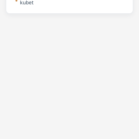
kubet