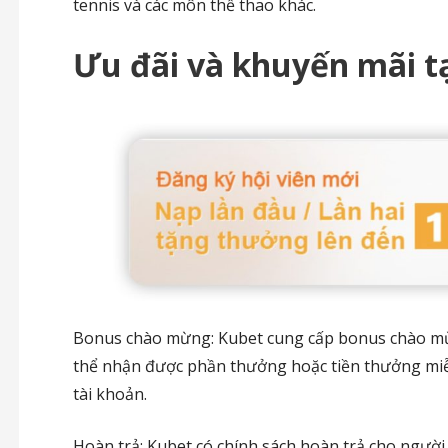
tennis và các môn thể thao khác.
Ưu đãi và khuyến mãi t
Bonus chào mừng: Kubet cung cấp bonus chào mừn
thể nhận được phần thưởng hoặc tiền thưởng miễn
tài khoản.
Hoàn trả: Kubet có chính sách hoàn trả cho người 