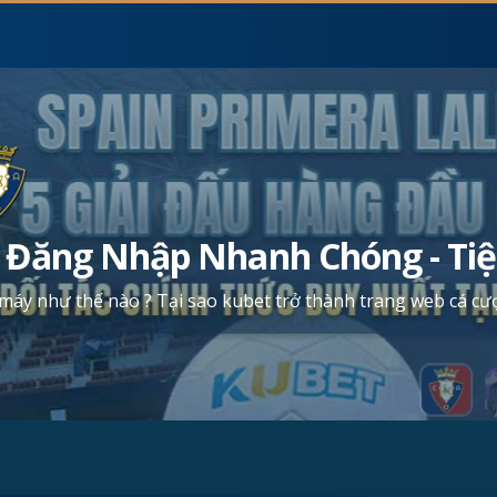
Đăng Nhập Nhanh Chóng - Tiện 
ề máy như thế nào ? Tại sao kubet trở thành trang web cá cượ