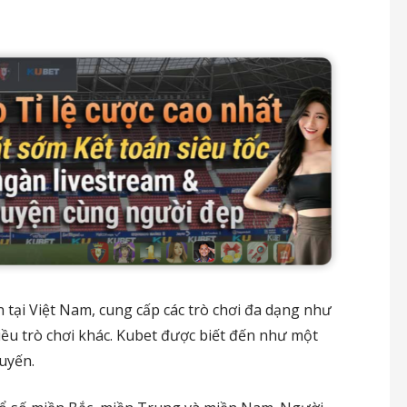
 tại Việt Nam, cung cấp các trò chơi đa dạng như
iều trò chơi khác. Kubet được biết đến như một
tuyến.