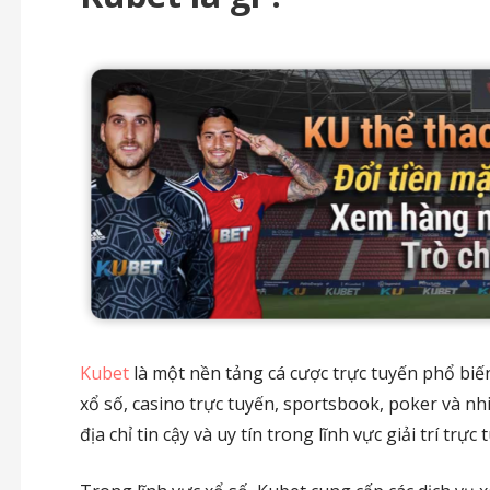
Kubet
là một nền tảng cá cược trực tuyến phổ biến
xổ số, casino trực tuyến, sportsbook, poker và nh
địa chỉ tin cậy và uy tín trong lĩnh vực giải trí trực 