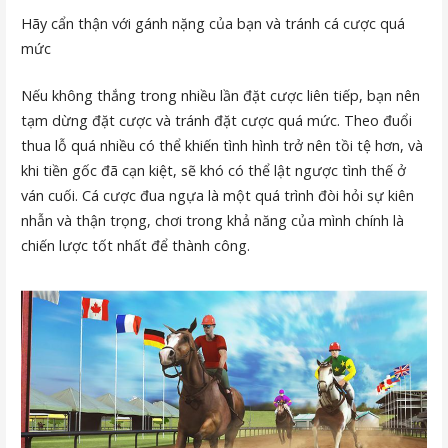
Hãy cẩn thận với gánh nặng của bạn và tránh cá cược quá
mức
Nếu không thắng trong nhiều lần đặt cược liên tiếp, bạn nên
tạm dừng đặt cược và tránh đặt cược quá mức. Theo đuổi
thua lỗ quá nhiều có thể khiến tình hình trở nên tồi tệ hơn, và
khi tiền gốc đã cạn kiệt, sẽ khó có thể lật ngược tình thế ở
ván cuối. Cá cược đua ngựa là một quá trình đòi hỏi sự kiên
nhẫn và thận trọng, chơi trong khả năng của mình chính là
chiến lược tốt nhất để thành công.