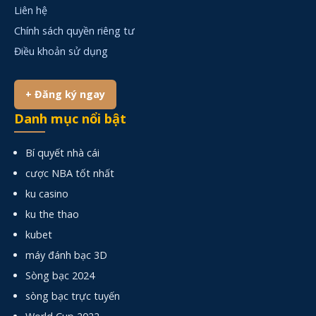
Liên hệ
Chính sách quyền riêng tư
Điều khoản sử dụng
+ Đăng ký ngay
Danh mục nổi bật
Bí quyết nhà cái
cược NBA tốt nhất
ku casino
ku the thao
kubet
máy đánh bạc 3D
Sòng bạc 2024
sòng bạc trực tuyến