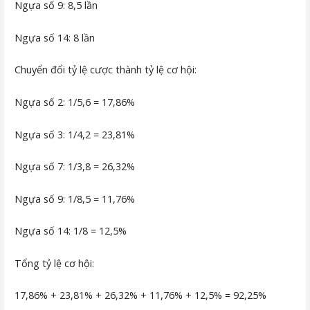
Ngựa số 9: 8,5 lần
Ngựa số 14: 8 lần
Chuyển đổi tỷ lệ cược thành tỷ lệ cơ hội:
Ngựa số 2: 1/5,6 = 17,86%
Ngựa số 3: 1/4,2 = 23,81%
Ngựa số 7: 1/3,8 = 26,32%
Ngựa số 9: 1/8,5 = 11,76%
Ngựa số 14: 1/8 = 12,5%
Tổng tỷ lệ cơ hội:
17,86% + 23,81% + 26,32% + 11,76% + 12,5% ​​= 92,25%