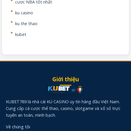
cược NBA tốt nhất
ku casino
ku the thao
kubet
Giới thiệu
KUBET789 là nhà cái KU CASINO uy tín hàng đầu Việt Nam.
Cung cấp cá cược thể thao, casino, slotgame và xổ số trực
tuyến an toàn, minh bạch.
Về chúng tôi