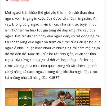
Mọi người trên khắp thế giới yêu thích môn thể thao đua
ngựa, với hàng ngàn cuộc đua được tổ chức hàng năm. Vì
vậy, không có gì ngạc nhiên khi các nhà cái trực tuyến mọc
lên như nấm và tiếp tục gia tăng để đáp ứng nhu cầu đua
ngựa. Bất cứ khi nào ngày đua ngựa đến, có rất đông người
tại các trường đua ngựa và trạm cá cược của Câu lạc bộ đua
ngựa ở nhiều quận khác nhau và những người hâm mộ ngựa
đổ xô đến đó. Mục tiêu của họ rất đơn giản, quan sát tình
trạng của từng con ngựa, vì đối với họ, thắng tiền khi đặt
cược vào ngựa là mục tiêu quan trọng và tất nhiên họ phải
có kỹ năng cá cược ngựa tương ứng khi tham gia đặt cược
tại những nhà cái hàng đầu KUBET !