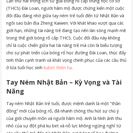
Lần thứ hai trong lịch sử giải bóng rổ cấp trung học cơ sở
(THCS) Đài Loan, người hâm mộ được chứng kiến một cuộc
đối đầu đáng nhớ giữa tay ném trẻ tuổi đến từ Nhật Bản và
ngôi sao bản địa Zheng Kaiwen. Với khát khao vượt qua các
giới hạn, những tài năng trẻ đang tạo nên làn sóng mạnh mẽ
trong thế giới bóng rổ cấp THCS. Cuộc đối đầu này không
chỉ là cuộc chiến giữa hai tài năng trẻ mà còn là biểu tượng
cho sự phát triển của bóng rổ học đường Đài Loan, thúc đẩy
tinh thần cạnh tranh và khát vọng chinh phục của các cầu thủ
ở lứa tuổi học sinh
kubet thiên hạ
.
Tay Ném Nhật Bản – Kỳ Vọng và Tài
Năng
Tay ném Nhật Bản trẻ tuổi, được mệnh danh là một “thần
đồng” mới của bóng rổ, đã nhanh chóng thu hút sự chú ý
của giới chuyên môn và người hâm mộ. Anh là hình ảnh thu
nhỏ của sự đột phá ku bet và nỗ lực không ngừng nghỉ từ