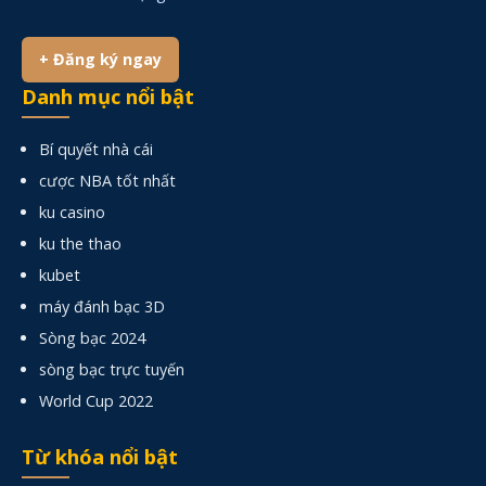
+ Đăng ký ngay
Danh mục nổi bật
Bí quyết nhà cái
cược NBA tốt nhất
ku casino
ku the thao
kubet
máy đánh bạc 3D
Sòng bạc 2024
sòng bạc trực tuyến
World Cup 2022
Từ khóa nổi bật