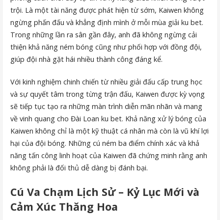
trội. Là một tài năng được phát hiện từ sớm, Kaiwen không
ngừng phấn đấu và khẳng định mình ở mỗi mùa giải ku bet.
Trong những lần ra sân gần đây, anh đã không ngừng cải
thiện khả năng ném bóng cũng như phối hợp với đồng đội,
giúp đội nhà gặt hái nhiều thành công đáng kể.
Với kinh nghiệm chinh chiến từ nhiều giải đấu cấp trung học
và sự quyết tâm trong từng trận đấu, Kaiwen được kỳ vọng
sẽ tiếp tục tạo ra những màn trình diễn mãn nhãn và mang
về vinh quang cho Đài Loan ku bet. Khả năng xử lý bóng của
Kaiwen không chỉ là một kỹ thuật cá nhân mà còn là vũ khí lợi
hại của đội bóng. Những cú ném ba điểm chính xác và khả
năng tấn công linh hoạt của Kaiwen đã chứng minh rằng anh
không phải là đối thủ dễ dàng bị đánh bại.
Cú Va Chạm Lịch Sử – Kỷ Lục Mới và
Cảm Xúc Thăng Hoa