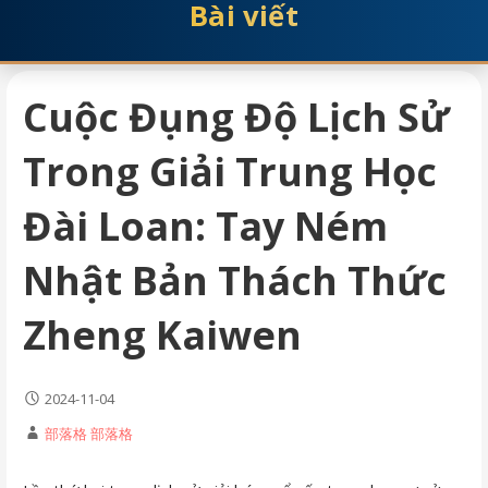
Bài viết
Cuộc Đụng Độ Lịch Sử
Trong Giải Trung Học
Đài Loan: Tay Ném
Nhật Bản Thách Thức
Zheng Kaiwen
2024-11-04
部落格 部落格