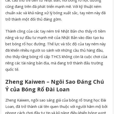
các cầu thủ trẻ đến từ Nhật Bản, nơi bóng rổ học đường
cũng đang trên đà phát triển mạnh mẽ. Với kỹ thuật ném
chuẩn xác và khả năng xử lý bóng xuất sắc, tay ném này đã
trở thành một đối thủ đáng gờm.
Thành công của các tay ném trẻ Nhật Bản cho thấy rõ tiềm
năng và sự đầu tư mạnh mẽ của Nhật Bản vào đào tạo ku
bet bóng rổ học đường. Thể lực và tốc độ của tay ném này
đã khiến nhiều người so sánh với những cầu thủ hàng đầu,
cho thấy rằng bóng rổ cấp THCS không còn là cuộc chơi của
riêng các tài năng bản địa, mà đang trở thành đấu trường
quốc tế.
Zheng Kaiwen – Ngôi Sao Đáng Chú
Ý của Bóng Rổ Đài Loan
Zheng Kaiwen, ngôi sao sáng giá của bóng rổ trung học Đài
Loan, đã trở thành cái tên quen thuộc với người hâm mộ bởi
phong cách chơi đầy tự tin và kỹ năng điều khiển bóng vượt