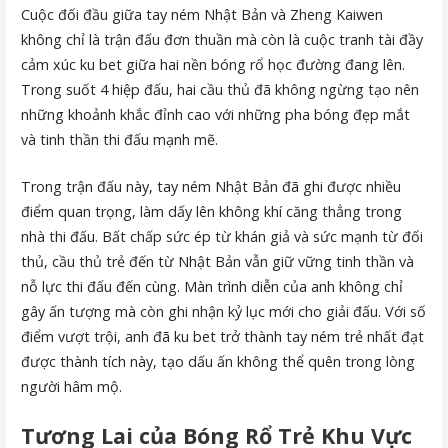
Cuộc đối đầu giữa tay ném Nhật Bản và Zheng Kaiwen
không chỉ là trận đấu đơn thuần mà còn là cuộc tranh tài đầy
cảm xúc ku bet giữa hai nền bóng rổ học đường đang lên.
Trong suốt 4 hiệp đấu, hai cầu thủ đã không ngừng tạo nên
những khoảnh khắc đỉnh cao với những pha bóng đẹp mắt
và tinh thần thi đấu mạnh mẽ.
Trong trận đấu này, tay ném Nhật Bản đã ghi được nhiều
điểm quan trọng, làm dấy lên không khí căng thẳng trong
nhà thi đấu. Bất chấp sức ép từ khán giả và sức mạnh từ đối
thủ, cầu thủ trẻ đến từ Nhật Bản vẫn giữ vững tinh thần và
nỗ lực thi đấu đến cùng. Màn trình diễn của anh không chỉ
gây ấn tượng mà còn ghi nhận kỷ lục mới cho giải đấu. Với số
điểm vượt trội, anh đã ku bet trở thành tay ném trẻ nhất đạt
được thành tích này, tạo dấu ấn không thể quên trong lòng
người hâm mộ.
Tương Lai của Bóng Rổ Trẻ Khu Vực