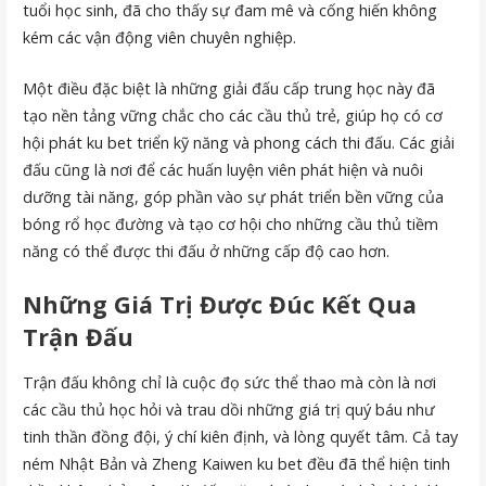
tuổi học sinh, đã cho thấy sự đam mê và cống hiến không
kém các vận động viên chuyên nghiệp.
Một điều đặc biệt là những giải đấu cấp trung học này đã
tạo nền tảng vững chắc cho các cầu thủ trẻ, giúp họ có cơ
hội phát ku bet triển kỹ năng và phong cách thi đấu. Các giải
đấu cũng là nơi để các huấn luyện viên phát hiện và nuôi
dưỡng tài năng, góp phần vào sự phát triển bền vững của
bóng rổ học đường và tạo cơ hội cho những cầu thủ tiềm
năng có thể được thi đấu ở những cấp độ cao hơn.
Những Giá Trị Được Đúc Kết Qua
Trận Đấu
Trận đấu không chỉ là cuộc đọ sức thể thao mà còn là nơi
các cầu thủ học hỏi và trau dồi những giá trị quý báu như
tinh thần đồng đội, ý chí kiên định, và lòng quyết tâm. Cả tay
ném Nhật Bản và Zheng Kaiwen ku bet đều đã thể hiện tinh