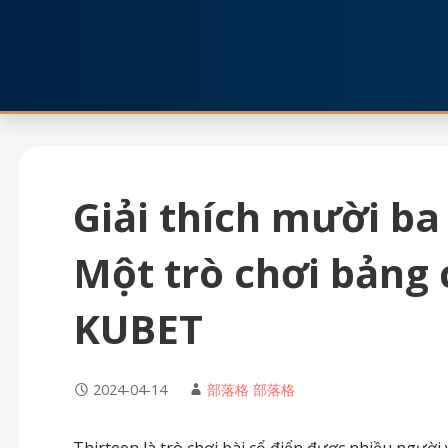
Giải thích mười ba 
Một trò chơi bảng c
KUBET
2024-04-14
部落格 部落格