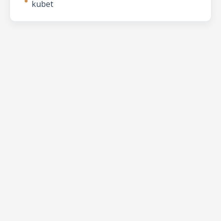
kubet