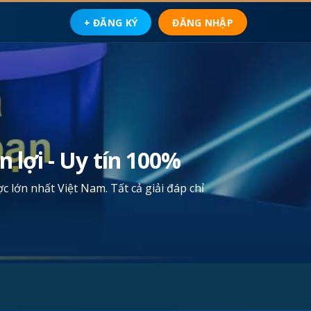
+ ĐĂNG KÝ
ĐĂNG NHẬP
lợi - Uy tín 100%
c lớn nhất Việt Nam. Tất cả giải đáp chỉ