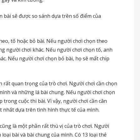
ân bài sẽ được so sánh dựa trên số điểm của
theo, tố hoặc bỏ bài. Nếu người chơi chọn theo
ng người chơi khác. Nếu người chơi chọn tố, anh
ác. Nếu người chơi chọn bỏ bài, họ sẽ mất chip
n rất quan trọng của trò chơi. Người chơi cần chọn
a mình và những lá bài chung. Nếu người chơi chọn
trong cuộc thi bài. Vì vậy, người chơi cần cân
ốt nhất dựa trên tình hình thực tế của mình.
cũng là một phần rất thú vị của trò chơi. Người
 loại bài và bài chung của mình. Có 13 loại thẻ