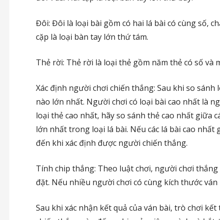
Đôi: Đôi là loại bài gồm có hai lá bài có cùng số
cặp là loại bàn tay lớn thứ tám.
Thẻ rời: Thẻ rời là loại thẻ gồm năm thẻ có số và 
Xác định người chơi chiến thắng: Sau khi so sánh l
nào lớn nhất. Người chơi có loại bài cao nhất là 
loại thẻ cao nhất, hãy so sánh thẻ cao nhất giữa cá
lớn nhất trong loại lá bài. Nếu các lá bài cao nhất 
đến khi xác định được người chiến thắng.
Tính chip thắng: Theo luật chơi, người chơi thắng
đặt. Nếu nhiều người chơi có cùng kích thước ván b
Sau khi xác nhận kết quả của ván bài, trò chơi kết