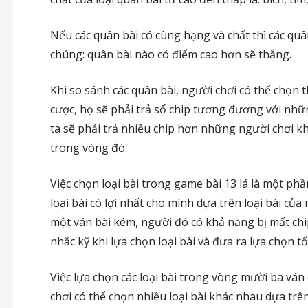
Nếu các quân bài có cùng hạng và chất thì các qu
chúng: quân bài nào có điểm cao hơn sẽ thắng.
Khi so sánh các quân bài, người chơi có thể chọn 
cược, họ sẽ phải trả số chip tương đương với nhữ
ta sẽ phải trả nhiều chip hơn những người chơi kh
trong vòng đó.
Việc chọn loại bài trong game bài 13 lá là một phầ
loại bài có lợi nhất cho mình dựa trên loại bài củ
một ván bài kém, người đó có khả năng bị mất chip 
nhắc kỹ khi lựa chọn loại bài và đưa ra lựa chọn t
Việc lựa chọn các loại bài trong vòng mười ba ván 
chơi có thể chọn nhiều loại bài khác nhau dựa trên