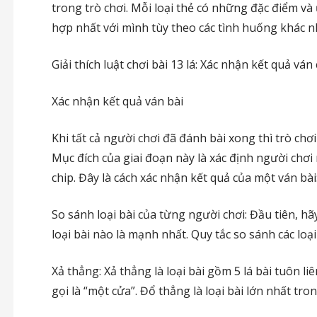
trong trò chơi. Mỗi loại thẻ có những đặc điểm và
hợp nhất với mình tùy theo các tình huống khác n
Giải thích luật chơi bài 13 lá: Xác nhận kết quả v
Xác nhận kết quả ván bài
Khi tất cả người chơi đã đánh bài xong thì trò chơ
Mục đích của giai đoạn này là xác định người chơ
chip. Đây là cách xác nhận kết quả của một ván bài
So sánh loại bài của từng người chơi: Đầu tiên, hã
loại bài nào là mạnh nhất. Quy tắc so sánh các loạ
Xả thẳng: Xả thẳng là loại bài gồm 5 lá bài tuôn liên
gọi là “một cửa”. Đổ thẳng là loại bài lớn nhất tron