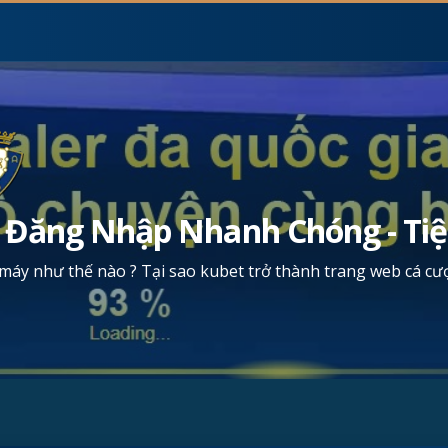
Đăng Nhập Nhanh Chóng - Tiện 
ề máy như thế nào ? Tại sao kubet trở thành trang web cá cượ