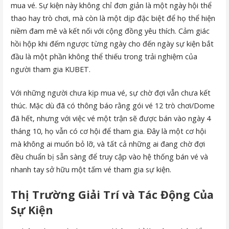
mua vé. Sự kiện này không chỉ đơn giản là một ngày hội thể
thao hay trò chơi, mà còn là một dịp đặc biệt để họ thể hiện
niềm đam mê và kết nối với cộng đồng yêu thích. Cảm giác
hồi hộp khi đếm ngược từng ngày cho đến ngày sự kiện bắt
đầu là một phần không thể thiếu trong trải nghiệm của
người tham gia KUBET.
Với những người chưa kịp mua vé, sự chờ đợi vẫn chưa kết
thúc. Mặc dù đã có thông báo rằng gói vé 12 trò chơi/Dome
đã hết, nhưng với việc vé một trận sẽ được bán vào ngày 4
tháng 10, họ vẫn có cơ hội để tham gia. Đây là một cơ hội
mà không ai muốn bỏ lỡ, và tất cả những ai đang chờ đợi
đều chuẩn bị sẵn sàng để truy cập vào hệ thống bán vé và
nhanh tay sở hữu một tấm vé tham gia sự kiện.
Thị Trường Giải Trí và Tác Động Của
Sự Kiện