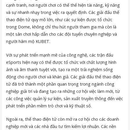
cạnh tranh, nơi người chơi có thể thể hiện tài năng, kỹ năng
và sự nhanh nhạy trong việc ra quyết định. Các giải đấu thể
thao điện tử quy mô lớn, như các sự kiện được tổ chức
trong Dome, không chỉ thu hút người tham gia mà còn là
một sân chơi hấp dẫn cho các đội tuyển chuyên nghiệp và
người hâm mộ KUBET.
Với sự phát triển mạnh mẽ của công nghệ, các trận đấu
eSports hiện nay có thể được tổ chức với chất lượng hình
ảnh và âm thanh tuyệt vời, tạo ra một trải nghiệm sống
động cho người chơi và khán giả. Các giải đấu thể thao điện
tử đã trở thành một phần quan trọng trong ngành công
nghiệp giải trí và đang tạo ra những cơ hội việc làm mới, từ
các công việc quản lý sự kiện, sản xuất truyền thông đến việc
phát triển phần mềm trò chơi và kỹ thuật số.
Ngoài ra, thể thao điện tử còn mở ra cơ hội cho các doanh
nghiệp mới và các nhà đầu tư tìm kiếm lợi nhuận. Các nền