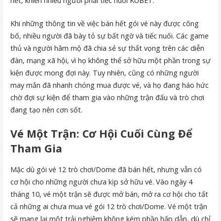
hết, khiến nhiều người phải tiếc nuối KUBET.
Khi những thông tin về việc bán hết gói vé này được công
bố, nhiều người đã bày tỏ sự bất ngờ và tiếc nuối. Các game
thủ và người hâm mộ đã chia sẻ sự thất vọng trên các diễn
đàn, mạng xã hội, vì họ không thể sở hữu một phần trong sự
kiện được mong đợi này. Tuy nhiên, cũng có những người
may mắn đã nhanh chóng mua được vé, và họ đang háo hức
chờ đợi sự kiện để tham gia vào những trận đấu và trò chơi
đang tạo nên cơn sốt.
Vé Một Trận: Cơ Hội Cuối Cùng Để
Tham Gia
Mặc dù gói vé 12 trò chơi/Dome đã bán hết, nhưng vẫn có
cơ hội cho những người chưa kịp sở hữu vé. Vào ngày 4
tháng 10, vé một trận sẽ được mở bán, mở ra cơ hội cho tất
cả những ai chưa mua vé gói 12 trò chơi/Dome. Vé một trận
sẽ mang lại một trải nghiệm không kém phần hấp dẫn, dù chỉ