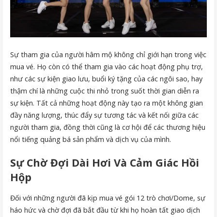
Sự tham gia của người hâm mộ không chỉ giới hạn trong việc
mua vé. Họ còn có thể tham gia vào các hoạt động phụ trợ,
như các sự kiện giao lưu, buổi ký tặng của các ngôi sao, hay
thậm chí là những cuộc thi nhỏ trong suốt thời gian diễn ra
sự kiện. Tất cả những hoạt động này tạo ra một không gian
đầy năng lượng, thúc đẩy sự tương tác và kết nối giữa các
người tham gia, đồng thời cũng là cơ hội để các thương hiệu
nổi tiếng quảng bá sản phẩm và dịch vụ của mình.
Sự Chờ Đợi Dài Hơi Và Cảm Giác Hồi
Hộp
Đối với những người đã kịp mua vé gói 12 trò chơi/Dome, sự
háo hức và chờ đợi đã bắt đầu từ khi họ hoàn tất giao dịch