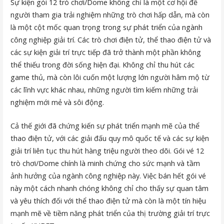
Sự kiện gói 12 trò chơi/Dome không chỉ là một cơ hội để
người tham gia trải nghiệm những trò chơi hấp dẫn, mà còn
là một cột mốc quan trọng trong sự phát triển của ngành
công nghiệp giải trí. Các trò chơi điện tử, thể thao điện tử và
các sự kiện giải trí trực tiếp đã trở thành một phần không
thể thiếu trong đời sống hiện đại. Không chỉ thu hút các
game thủ, mà còn lôi cuốn một lượng lớn người hâm mộ từ
các lĩnh vực khác nhau, những người tìm kiếm những trải
nghiệm mới mẻ và sôi động.
Cả thế giới đã chứng kiến sự phát triển mạnh mẽ của thể
thao điện tử, với các giải đấu quy mô quốc tế và các sự kiện
giải trí liên tục thu hút hàng triệu người theo dõi. Gói vé 12
trò chơi/Dome chính là minh chứng cho sức mạnh và tầm
ảnh hưởng của ngành công nghiệp này. Việc bán hết gói vé
này một cách nhanh chóng không chỉ cho thấy sự quan tâm
và yêu thích đối với thể thao điện tử mà còn là một tín hiệu
mạnh mẽ về tiềm năng phát triển của thị trường giải trí trực