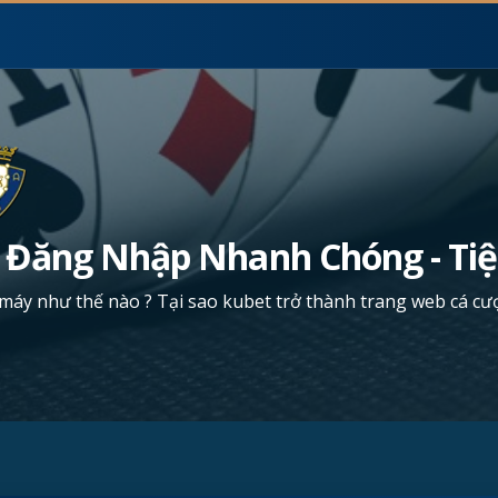
Đăng Nhập Nhanh Chóng - Tiện 
ề máy như thế nào ? Tại sao kubet trở thành trang web cá cượ