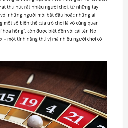
t thu hút rất nhiều người chơi, từ những tay
i với những người mới bắt đầu hoặc những ai
 một số biến thể của trò chơi là vô cùng quan
í hoa hồng”, còn được biết đến với cái tên No
ix – một tính năng thú vị mà nhiều người chơi có