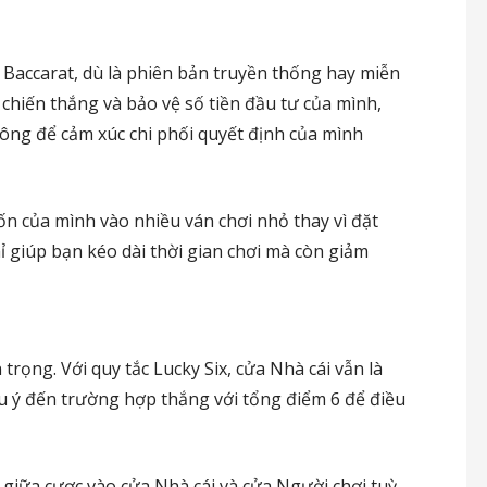
 Baccarat, dù là phiên bản truyền thống hay miễn
 chiến thắng và bảo vệ số tiền đầu tư của mình,
hông để cảm xúc chi phối quyết định của mình
ốn của mình vào nhiều ván chơi nhỏ thay vì đặt
ỉ giúp bạn kéo dài thời gian chơi mà còn giảm
trọng. Với quy tắc Lucky Six, cửa Nhà cái vẫn là
ưu ý đến trường hợp thắng với tổng điểm 6 để điều
giữa cược vào cửa Nhà cái và cửa Người chơi tuỳ