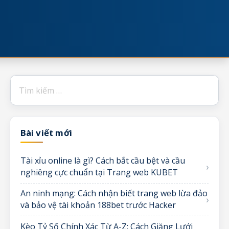
Tìm
kiếm
cho:
Bài viết mới
Tài xỉu online là gì? Cách bắt cầu bệt và cầu
nghiêng cực chuẩn tại Trang web KUBET
An ninh mạng: Cách nhận biết trang web lừa đảo
và bảo vệ tài khoản 188bet trước Hacker
Kèo Tỷ Số Chính Xác Từ A-Z: Cách Giăng Lưới