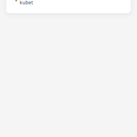
kubet