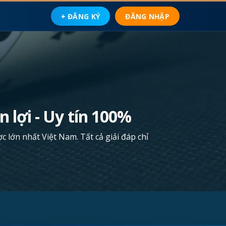
+ ĐĂNG KÝ
ĐĂNG NHẬP
lợi - Uy tín 100%
c lớn nhất Việt Nam. Tất cả giải đáp chỉ