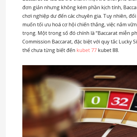
đơn giản nhưng không kém phần kịch tính, Baccara
chơi nghiệp dư đến các chuyên gia. Tuy nhiên, đố
muốn tối ưu hoá cơ hội chiến thắng, việc nắm vững
trọng. Một trong số đó chính là “Baccarat miễn ph
Commission Baccarat, đặc biệt với quy tắc Lucky S
thể chưa từng biết đến
kubet 77
kubet 88.