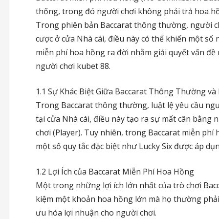
thống, trong đó người chơi không phải trả hoa hồ
Trong phiên bản Baccarat thông thường, người ch
cược ở cửa Nhà cái, điều này có thể khiến một số n
miễn phí hoa hồng ra đời nhằm giải quyết vấn đề n
người chơi kubet 88.
1.1 Sự Khác Biệt Giữa Baccarat Thông Thường và
Trong Baccarat thông thường, luật lệ yêu cầu ngư
tại cửa Nhà cái, điều này tạo ra sự mất cân bằng 
chơi (Player). Tuy nhiên, trong Baccarat miễn phí 
một số quy tắc đặc biệt như Lucky Six được áp dụng
1.2 Lợi Ích của Baccarat Miễn Phí Hoa Hồng
Một trong những lợi ích lớn nhất của trò chơi Bacc
kiệm một khoản hoa hồng lớn mà họ thường phải tr
ưu hóa lợi nhuận cho người chơi.