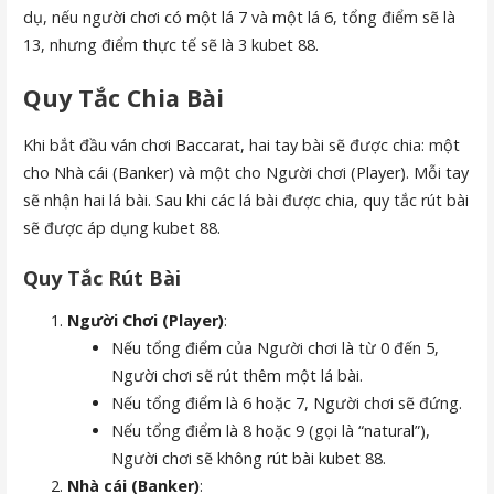
dụ, nếu người chơi có một lá 7 và một lá 6, tổng điểm sẽ là
13, nhưng điểm thực tế sẽ là 3 kubet 88.
Quy Tắc Chia Bài
Khi bắt đầu ván chơi Baccarat, hai tay bài sẽ được chia: một
cho Nhà cái (Banker) và một cho Người chơi (Player). Mỗi tay
sẽ nhận hai lá bài. Sau khi các lá bài được chia, quy tắc rút bài
sẽ được áp dụng kubet 88.
Quy Tắc Rút Bài
Người Chơi (Player)
:
Nếu tổng điểm của Người chơi là từ 0 đến 5,
Người chơi sẽ rút thêm một lá bài.
Nếu tổng điểm là 6 hoặc 7, Người chơi sẽ đứng.
Nếu tổng điểm là 8 hoặc 9 (gọi là “natural”),
Người chơi sẽ không rút bài kubet 88.
Nhà cái (Banker)
: