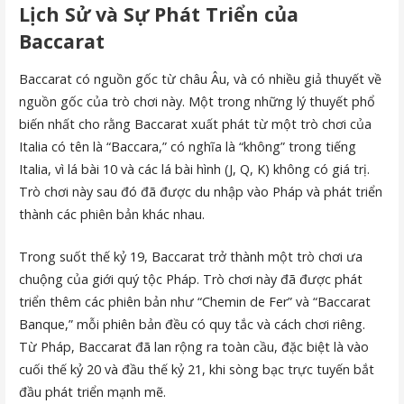
Lịch Sử và Sự Phát Triển của
Baccarat
Baccarat có nguồn gốc từ châu Âu, và có nhiều giả thuyết về
nguồn gốc của trò chơi này. Một trong những lý thuyết phổ
biến nhất cho rằng Baccarat xuất phát từ một trò chơi của
Italia có tên là “Baccara,” có nghĩa là “không” trong tiếng
Italia, vì lá bài 10 và các lá bài hình (J, Q, K) không có giá trị.
Trò chơi này sau đó đã được du nhập vào Pháp và phát triển
thành các phiên bản khác nhau.
Trong suốt thế kỷ 19, Baccarat trở thành một trò chơi ưa
chuộng của giới quý tộc Pháp. Trò chơi này đã được phát
triển thêm các phiên bản như “Chemin de Fer” và “Baccarat
Banque,” mỗi phiên bản đều có quy tắc và cách chơi riêng.
Từ Pháp, Baccarat đã lan rộng ra toàn cầu, đặc biệt là vào
cuối thế kỷ 20 và đầu thế kỷ 21, khi sòng bạc trực tuyến bắt
đầu phát triển mạnh mẽ.