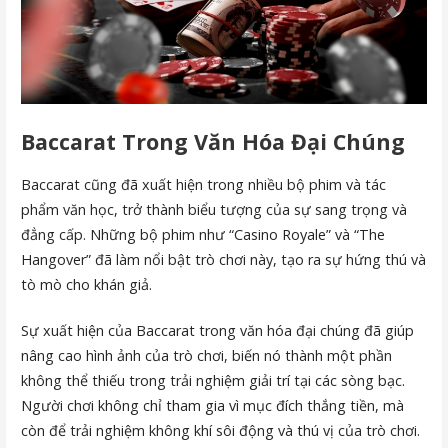
Baccarat Trong Văn Hóa Đại Chúng
Baccarat cũng đã xuất hiện trong nhiều bộ phim và tác
phẩm văn học, trở thành biểu tượng của sự sang trọng và
đẳng cấp. Những bộ phim như “Casino Royale” và “The
Hangover” đã làm nổi bật trò chơi này, tạo ra sự hứng thú và
tò mò cho khán giả.
Sự xuất hiện của Baccarat trong văn hóa đại chúng đã giúp
nâng cao hình ảnh của trò chơi, biến nó thành một phần
không thể thiếu trong trải nghiệm giải trí tại các sòng bạc.
Người chơi không chỉ tham gia vì mục đích thắng tiền, mà
còn để trải nghiệm không khí sôi động và thú vị của trò chơi.