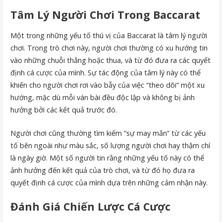
Tâm Lý Người Chơi Trong Baccarat
Một trong những yếu tố thú vị của Baccarat là tâm lý người
chơi. Trong trò chơi này, người chơi thường có xu hướng tin
vào những chuỗi thắng hoặc thua, và từ đó đưa ra các quyết
định cá cược của mình. Sự tác động của tâm lý này có thể
khiến cho người chơi rơi vào bẫy của việc “theo dõi” một xu
hướng, mặc dù mỗi ván bài đều độc lập và không bị ảnh
hưởng bởi các kết quả trước đó.
Người chơi cũng thường tìm kiếm “sự may mắn” từ các yếu
tố bên ngoài như màu sắc, số lượng người chơi hay thậm chí
là ngày giờ. Một số người tin rằng những yếu tố này có thể
ảnh hưởng đến kết quả của trò chơi, và từ đó họ đưa ra
quyết định cá cược của mình dựa trên những cảm nhận này.
Đánh Giá Chiến Lược Cá Cược