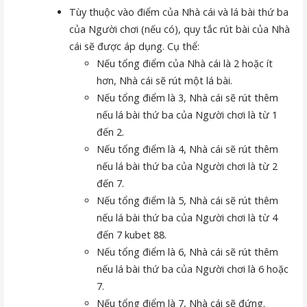
Tùy thuộc vào điểm của Nhà cái và lá bài thứ ba
của Người chơi (nếu có), quy tắc rút bài của Nhà
cái sẽ được áp dụng. Cụ thể:
Nếu tổng điểm của Nhà cái là 2 hoặc ít
hơn, Nhà cái sẽ rút một lá bài.
Nếu tổng điểm là 3, Nhà cái sẽ rút thêm
nếu lá bài thứ ba của Người chơi là từ 1
đến 2.
Nếu tổng điểm là 4, Nhà cái sẽ rút thêm
nếu lá bài thứ ba của Người chơi là từ 2
đến 7.
Nếu tổng điểm là 5, Nhà cái sẽ rút thêm
nếu lá bài thứ ba của Người chơi là từ 4
đến 7 kubet 88.
Nếu tổng điểm là 6, Nhà cái sẽ rút thêm
nếu lá bài thứ ba của Người chơi là 6 hoặc
7.
Nếu tổng điểm là 7, Nhà cái sẽ đứng.