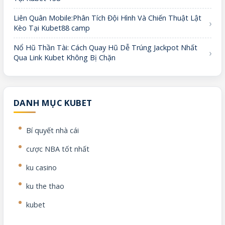
Liên Quân Mobile:Phân Tích Đội Hình Và Chiến Thuật Lật
Kèo Tại Kubet88 camp
Nổ Hũ Thần Tài: Cách Quay Hũ Dễ Trúng Jackpot Nhất
Qua Link Kubet Không Bị Chặn
DANH MỤC KUBET
Bí quyết nhà cái
cược NBA tốt nhất
ku casino
ku the thao
kubet