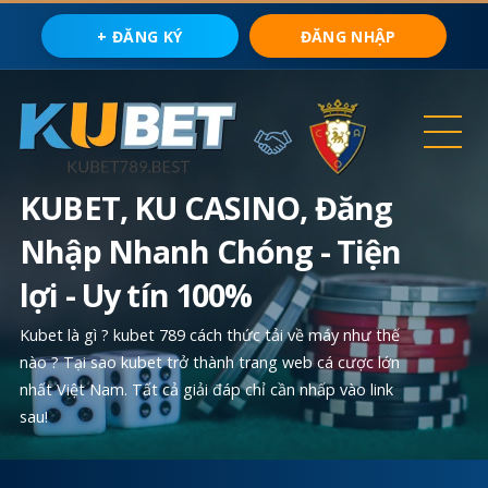
+ ĐĂNG KÝ
ĐĂNG NHẬP
Chuyển
tới
phần
nội
dung
KUBET, KU CASINO, Đăng
Nhập Nhanh Chóng - Tiện
lợi - Uy tín 100%
Kubet là gì ? kubet 789 cách thức tải về máy như thế
nào ? Tại sao kubet trở thành trang web cá cược lớn
nhất Việt Nam. Tất cả giải đáp chỉ cần nhấp vào link
sau!