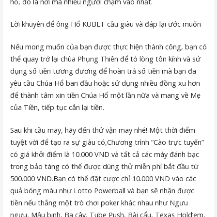
hổ, đó là nơi mà nhiều người chạm vào nhất.
Lời khuyên để ông Hổ KUBET cầu giàu và đáp lại ước muốn
Nếu mong muốn của bạn được thực hiện thành công, bạn có
thể quay trở lại chùa Phụng Thiên để tỏ lòng tôn kính và sử
dụng số tiền tương đương để hoàn trả số tiền mà bạn đã
yêu cầu Chúa Hổ ban đầu hoặc sử dụng nhiều đồng xu hơn
để thành tâm xin tiền Chúa Hổ một lần nữa và mang về Mẹ
của Tiền, tiếp tục cắn lại tiền.
Sau khi cầu may, hãy đến thử vận ​​may nhé! Một thời điểm
tuyệt vời để tạo ra sự giàu có,Chương trình “Cào trực tuyến”
có giá khởi điểm là 10.000 VND và tất cả các máy đánh bạc
trong bảo tàng có thể được dùng thử miễn phí bắt đầu từ
500.000 VND.Bạn có thể đặt cược chỉ 10.000 VND vào các
quả bóng màu như Lotto Powerball và bạn sẽ nhận được
tiền nếu thắng một trò chơi poker khác nhau như Ngưu
ngưu, Mậu binh, Ba cây, Tube Push, Bài cẩu, Texas Hold’em,