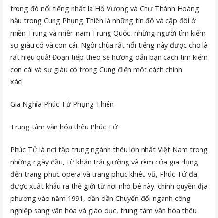
trong đó nổi tiếng nhất là Hổ Vương và Chư Thánh Hoàng
hậu trong Cung Phụng Thiên là những tín đồ và cặp đôi ở
miền Trung và miền nam Trung Quốc, những người tìm kiếm
sự giàu có và con cái. Ngôi chùa rất nổi tiếng này được cho là
rất hiệu quả! Đoạn tiếp theo sẽ hướng dẫn bạn cách tìm kiếm
con cái và sự giàu có trong Cung điện một cách chính
xác!
Gia Nghĩa Phúc Tử Phụng Thiên
Trung tâm văn hóa thêu Phúc Tử
Phúc Tử là nơi tập trung ngành thêu lớn nhất Việt Nam trong
những ngày đầu, từ khăn trải giường và rèm cửa gia dụng
đến trang phục opera và trang phục khiêu vũ, Phúc Tử đã
được xuất khẩu ra thế giới từ nơi nhỏ bé này. chính quyền địa
phương vào năm 1991, dần dần Chuyển đổi ngành công
nghiệp sang văn hóa và giáo dục, trung tâm văn hóa thêu