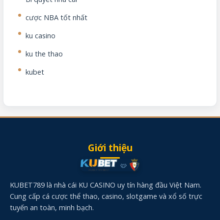
cược NBA tốt nhất
ku casino
ku the thao
kubet
Giới thiệu
KUBET789 là nhà cái KU CASINO uy tín hàng đầu Việt Nam.
Cung cấp cá cược thể thao, casino, slotgame và xổ số trực
tuyến an toàn, minh bạch.