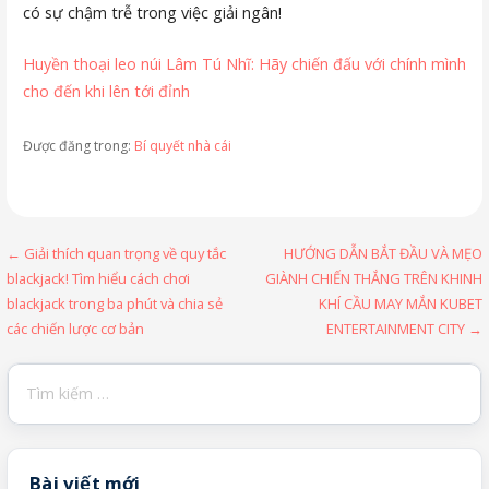
có sự chậm trễ trong việc giải ngân!
Huyền thoại leo núi Lâm Tú Nhĩ: Hãy chiến đấu với chính mình
cho đến khi lên tới đỉnh
Được đăng trong:
Bí quyết nhà cái
Điều
← Giải thích quan trọng về quy tắc
HƯỚNG DẪN BẮT ĐẦU VÀ MẸO
blackjack! Tìm hiểu cách chơi
GIÀNH CHIẾN THẮNG TRÊN KHINH
hướng
blackjack trong ba phút và chia sẻ
KHÍ CẦU MAY MẮN KUBET
bài
các chiến lược cơ bản
ENTERTAINMENT CITY →
viết
Tìm
kiếm
cho:
Bài viết mới