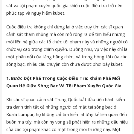
sát và tội phạm xuyên quốc gia khiến cuộc điều tra trở nên
phức tạp và nguy hiểm kubet.
Cuộc điều tra không chỉ dừng lại ở việc truy tìm các sĩ quan
cảnh sát tham nhũng mà còn mở rộng ra để tìm hiểu những
mối liên hệ giữa các tổ chức tội phạm này và những người có
chức vụ cao trong chính quyền. Dường như, vụ việc này chỉ là
một phần nổi của tảng băng chìm, và trong bóng tối của các
sòng bạc, nhiều câu chuyện còn chưa được phơi bày kubet.
1. Bước Đột Phá Trong Cuộc Điều Tra: Khám Phá Mối
Quan Hệ Giữa Sòng Bạc Và Tội Phạm Xuyên Quốc Gia
Khi các sĩ quan cảnh sát Trung Quốc bắt đầu tiến hành kiểm
tra danh tính tất cả những người có mặt tại sòng bạc ở
Kuala Lumpur, họ không chỉ tìm kiếm những kẻ liên quan đến
buôn ma túy, mà còn hy vọng sẽ phát hiện ra những dấu hiệu
của các tội phạm khác có mặt trong môi trường này. Một