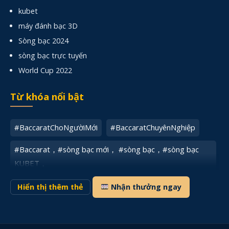
kubet
máy đánh bạc 3D
Sòng bạc 2024
sòng bạc trực tuyến
World Cup 2022
Từ khóa nổi bật
#BaccaratChoNgườiMới
#BaccaratChuyênNghiệp
#Baccarat，#sòng bạc mới， #sòng bạc，#sòng bạc
KUBET，
#ChiếnLượcBaccarat
#ChoiCuocThongMinh
Hiển thị thêm thẻ
Nhận thưởng ngay
#CuocNBA2025
#KinhNghiệmChơiBaccarat
#KUBET，#KU Casino， #THỂ THAO，#TỔNG HỢP