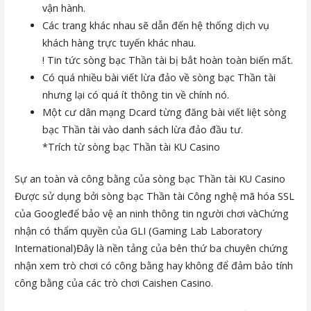
vận hành.
Các trang khác nhau sẽ dẫn đến hệ thống dịch vụ
khách hàng trực tuyến khác nhau.
! Tin tức sòng bạc Thần tài bị bắt hoàn toàn biến mất.
Có quá nhiều bài viết lừa đảo về sòng bạc Thần tài
nhưng lại có quá ít thông tin về chính nó.
Một cư dân mạng Dcard từng đăng bài viết liệt sòng
bạc Thần tài vào danh sách lừa đảo đầu tư.
*Trích từ sòng bạc Thần tài KU Casino
Sự an toàn và công bằng của sòng bạc Thần tài KU Casino
Được sử dụng bởi sòng bạc Thần tài Công nghệ mã hóa SSL
của Googleđể bảo vệ an ninh thông tin người chơi vàChứng
nhận có thẩm quyền của GLI (Gaming Lab Laboratory
International)Đây là nền tảng của bên thứ ba chuyên chứng
nhận xem trò chơi có công bằng hay không để đảm bảo tính
công bằng của các trò chơi Caishen Casino.