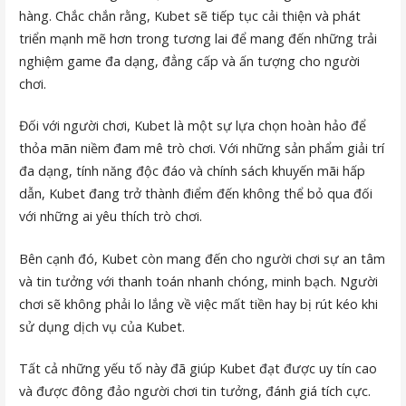
hàng. Chắc chắn rằng, Kubet sẽ tiếp tục cải thiện và phát
triển mạnh mẽ hơn trong tương lai để mang đến những trải
nghiệm game đa dạng, đẳng cấp và ấn tượng cho người
chơi.
Đối với người chơi, Kubet là một sự lựa chọn hoàn hảo để
thỏa mãn niềm đam mê trò chơi. Với những sản phẩm giải trí
đa dạng, tính năng độc đáo và chính sách khuyến mãi hấp
dẫn, Kubet đang trở thành điểm đến không thể bỏ qua đối
với những ai yêu thích trò chơi.
Bên cạnh đó, Kubet còn mang đến cho người chơi sự an tâm
và tin tưởng với thanh toán nhanh chóng, minh bạch. Người
chơi sẽ không phải lo lắng về việc mất tiền hay bị rút kéo khi
sử dụng dịch vụ của Kubet.
Tất cả những yếu tố này đã giúp Kubet đạt được uy tín cao
và được đông đảo người chơi tin tưởng, đánh giá tích cực.