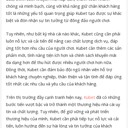
chóng và minh bạch, cùng với khả năng giữ chân khách hàng
tốt là những yếu tố quan trọng giúp Kubet tạo được sự khác
biệt và đón nhận sự tin tưởng từ đông đảo người chơi.
Tuy nhiên, như bất kỳ nhà cái nào khác, Kubet cũng cần phải
luôn nỗ lực và cải tiến để nâng cao chất lượng dịch vụ, đáp
ứng tốt hơn nhu cầu của người chơi. Kubet cần thêm các sản
phẩm mới, tính năng tiện ích hơn và chính sách khuyến mãi
đa dạng hơn để thu hút được nhiều người chơi hơn nữa.
Đồng thời, Kubet cần đảm bảo đội ngũ nhân viên hỗ trợ
khách hàng chuyên nghiệp, thân thiện và tận tình để đáp ứng
tốt nhất các nhu cầu và yêu cầu của khách hàng.
Trên thị trường đầy cạnh tranh hiện nay,
Kubet
đã có những
bước tiến vượt bậc và trở thành một thương hiệu nhà cái uy
tín và chất lượng. Tuy nhiên, để giữ vững và phát triển
thương hiệu của mình, Kubet cần phải tiếp tục nỗ lực và cải
tiến, luôn hướng đến sự hài lòng và tin tưởng của khách