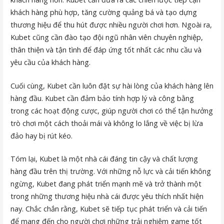
khách hàng phù hợp, tăng cường quảng bá và tạo dựng
thương hiệu để thu hút được nhiều người chơi hơn. Ngoài ra,
Kubet cũng cần đào tạo đội ngũ nhân viên chuyên nghiệp,
thân thiện và tận tình để đáp ứng tốt nhất các nhu cầu và
yêu cầu của khách hàng.
Cuối cùng, Kubet cần luôn đặt sự hài lòng của khách hàng lên
hàng đầu. Kubet cần đảm bảo tính hợp lý và công bằng
trong các hoạt động cược, giúp người chơi có thể tận hưởng
trò chơi một cách thoải mái và không lo lắng về việc bị lừa
đảo hay bị rút kéo.
Tóm lại, Kubet là một nhà cái đáng tin cậy và chất lượng
hàng đầu trên thị trường. Với những nỗ lực và cải tiến không
ngừng, Kubet đang phát triển mạnh mẽ và trở thành một
trong những thương hiệu nhà cái được yêu thích nhất hiện
nay. Chắc chắn rằng, Kubet sẽ tiếp tục phát triển và cải tiến
để mang đến cho người chơi những trải nghiệm game tốt