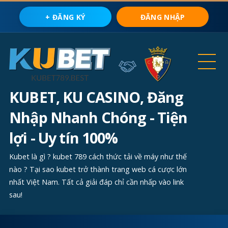
+ ĐĂNG KÝ
ĐĂNG NHẬP
Chuyển
tới
phần
nội
dung
KUBET, KU CASINO, Đăng
Nhập Nhanh Chóng - Tiện
lợi - Uy tín 100%
Kubet là gì ? kubet 789 cách thức tải về máy như thế
nào ? Tại sao kubet trở thành trang web cá cược lớn
nhất Việt Nam. Tất cả giải đáp chỉ cần nhấp vào link
sau!