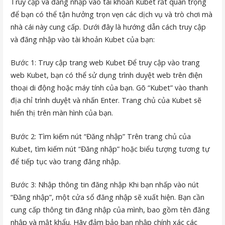
Truy cập và đăng nhập vào tài khoản Kubet rất quan trọng
để bạn có thể tận hưởng trọn vẹn các dịch vụ và trò chơi mà
nhà cái này cung cấp. Dưới đây là hướng dẫn cách truy cập
và đăng nhập vào tài khoản Kubet của bạn:
Bước 1: Truy cập trang web Kubet Để truy cập vào trang
web Kubet, bạn có thể sử dụng trình duyệt web trên điện
thoại di động hoặc máy tính của bạn. Gõ “Kubet” vào thanh
địa chỉ trình duyệt và nhấn Enter. Trang chủ của Kubet sẽ
hiển thị trên màn hình của bạn.
Bước 2: Tìm kiếm nút “Đăng nhập” Trên trang chủ của
Kubet, tìm kiếm nút “Đăng nhập” hoặc biểu tượng tương tự
để tiếp tục vào trang đăng nhập.
Bước 3: Nhập thông tin đăng nhập Khi bạn nhấp vào nút
“Đăng nhập”, một cửa sổ đăng nhập sẽ xuất hiện. Bạn cần
cung cấp thông tin đăng nhập của mình, bao gồm tên đăng
nhập và mật khẩu. Hãy đảm bảo bạn nhập chính xác các