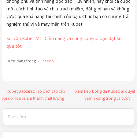
phong phú và tính năng độc đáo. Tuy nhiên, hãy chơi cá cược
một cách tỉnh táo và chịu trách nhiệm, đặt giới hạn và không
vượt quá khả năng tài chính của bạn. Chúc bạn có những trải
nghiệm thú vị và may mắn trên Kubet!
Soi cầu Kubet MT: Cẩm nang và công cụ giúp bạn đạt kết
quả tốt
Được đăng trong:
ku casino
Điều
← Kubet Baccarat: Trò chơi cao cấp
Xem kèo bóng đá Kubet: Bí quyết
với đồ họa và âm thanh chất lượng
thành công trong cá cược →
hướng
Tìm
bài
kiếm
viết
cho: