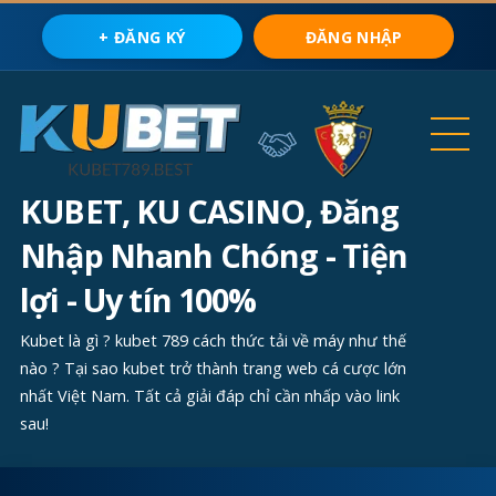
+ ĐĂNG KÝ
ĐĂNG NHẬP
Chuyển
tới
phần
nội
dung
KUBET, KU CASINO, Đăng
Nhập Nhanh Chóng - Tiện
lợi - Uy tín 100%
Kubet là gì ? kubet 789 cách thức tải về máy như thế
nào ? Tại sao kubet trở thành trang web cá cược lớn
nhất Việt Nam. Tất cả giải đáp chỉ cần nhấp vào link
sau!