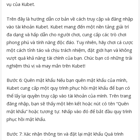
vụ của Kubet.
Trên đây là hướng dẫn cơ bản về cách truy cập và đăng nhập
vào tài khoản Kubet. Kubet mang đến một nền tảng giải trí
đa dạng và hấp dẫn cho người chơi, cung cấp các trò chơi
phong phú và tính năng độc đáo. Tuy nhiên, hãy chơi cá cược
một cách tỉnh táo và chịu trách nhiệm, đặt giới hạn và không
vượt quá khả năng tài chính của bạn. Chúc bạn có những trải
nghiệm thú vị và may mắn trên Kubet!
Bước 6: Quên mật khẩu Nếu bạn quên mật khẩu của mình,
Kubet cung cấp một quy trình phục hồi mật khẩu để bạn có
thể lấy lại quyền truy cập vào tài khoản của mình. Trên trang
đăng nhập, bạn sẽ thấy một liên kết hoặc nút có tên “Quên
mật khẩu” hoặc tương tự. Nhấp vào đó để bắt đầu quy trình
phục hồi mật khẩu.
Bước 7: Xác nhận thông tin và đặt lại mật khẩu Quá trình