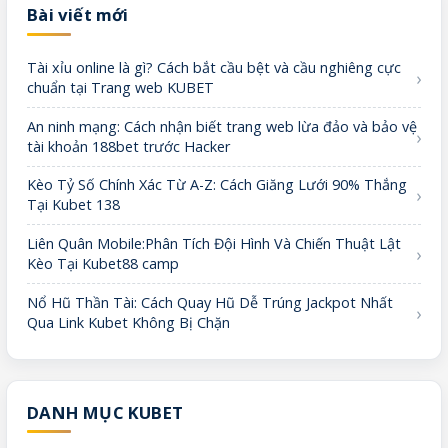
Bài viết mới
Tài xỉu online là gì? Cách bắt cầu bệt và cầu nghiêng cực
chuẩn tại Trang web KUBET
An ninh mạng: Cách nhận biết trang web lừa đảo và bảo vệ
tài khoản 188bet trước Hacker
Kèo Tỷ Số Chính Xác Từ A-Z: Cách Giăng Lưới 90% Thắng
Tại Kubet 138
Liên Quân Mobile:Phân Tích Đội Hình Và Chiến Thuật Lật
Kèo Tại Kubet88 camp
Nổ Hũ Thần Tài: Cách Quay Hũ Dễ Trúng Jackpot Nhất
Qua Link Kubet Không Bị Chặn
DANH MỤC KUBET