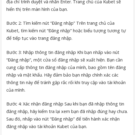
địa chỉ trình duyệt và nhấn Enter. Trang chủ của Kubet sẽ
hiển thị trên màn hình của bạn.
Bước 2: Tìm kiếm nút “Đăng nhập” Trên trang chủ của
Kubet, tìm kiếm nút “Đăng nhập” hoặc biểu tượng tương tự
để tiếp tục vào trang đăng nhập.
Bước 3: Nhập thông tin đăng nhập Khi bạn nhấp vào nút
“Đăng nhập”, một cửa sổ đăng nhập sẽ xuất hiện. Bạn cần
cung cấp thông tin đăng nhập của mình, bao gồm tên đăng
nhập và mật khẩu. Hãy đảm bảo bạn nhập chính xác các
thông tin này để tránh gặp rắc rối khi truy cập vào tài khoản
của mình.
Bước 4: Xác nhận đăng nhập Sau khi bạn đã nhập thông tin
đăng nhập, hãy kiểm tra lại xem bạn đã nhập đúng hay chưa.
Sau đó, nhấp vào nút “Đăng nhập” để tiến hành xác nhận
đăng nhập vào tài khoản Kubet của bạn.