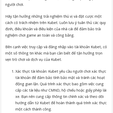
người chơi.
Hãy tận hưởng những trải nghiệm thú vị và đặt cược một
cách có trách nhiệm trên Kubet. Luôn lưu ý tuân thủ các quy
định, điều khoản và điều kiện của nhà cái để đảm bảo trải
nghiệm chơi game an toàn và công bằng.
Bên cạnh việc truy cập và đăng nhập vào tài khoản Kubet, có
một số thông tin khác mà bạn cần biết để tận hưởng trọn
vẹn trò chơi và dịch vụ của Kubet.
Xác thực tài khoản: Kubet yêu cầu người chơi xác thực
tài khoản để đảm bảo tính bảo mật và tránh các hoạt
động gian lận. Quá trình xác thực bao gồm việc cung
cấp các tài liệu như CMND, hộ chiếu hoặc giấy phép lái
xe. Bạn nên cung cấp thông tin chính xác và theo dõi
hướng dẫn từ Kubet để hoàn thành quá trình xác thực
một cách thành công.