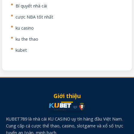
Bí quyết nhà cái
cược NBA tốt nhất
ku casino
ku the thao
kubet
Giới thiệu
KUBET789 là nhà cái KU CASINO uy tín hàng đầu Việt Nam.
Cung cấp cá cược thể thao, casino, slotgame và xổ số trực
tuyến an toàn, minh bạch.