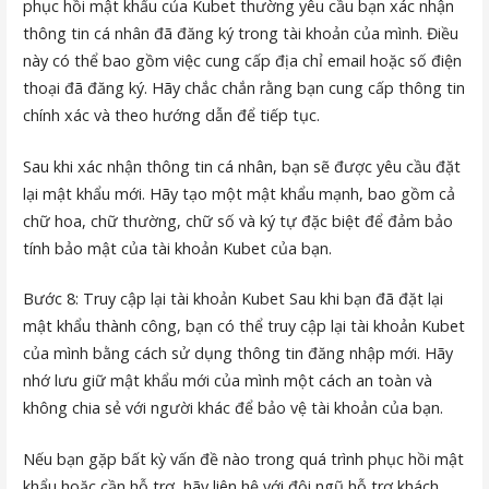
phục hồi mật khẩu của Kubet thường yêu cầu bạn xác nhận
thông tin cá nhân đã đăng ký trong tài khoản của mình. Điều
này có thể bao gồm việc cung cấp địa chỉ email hoặc số điện
thoại đã đăng ký. Hãy chắc chắn rằng bạn cung cấp thông tin
chính xác và theo hướng dẫn để tiếp tục.
Sau khi xác nhận thông tin cá nhân, bạn sẽ được yêu cầu đặt
lại mật khẩu mới. Hãy tạo một mật khẩu mạnh, bao gồm cả
chữ hoa, chữ thường, chữ số và ký tự đặc biệt để đảm bảo
tính bảo mật của tài khoản Kubet của bạn.
Bước 8: Truy cập lại tài khoản Kubet Sau khi bạn đã đặt lại
mật khẩu thành công, bạn có thể truy cập lại tài khoản Kubet
của mình bằng cách sử dụng thông tin đăng nhập mới. Hãy
nhớ lưu giữ mật khẩu mới của mình một cách an toàn và
không chia sẻ với người khác để bảo vệ tài khoản của bạn.
Nếu bạn gặp bất kỳ vấn đề nào trong quá trình phục hồi mật
khẩu hoặc cần hỗ trợ, hãy liên hệ với đội ngũ hỗ trợ khách