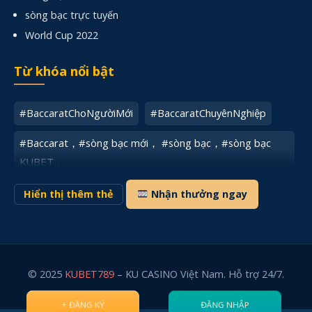
sòng bạc trực tuyến
World Cup 2022
Từ khóa nổi bật
#BaccaratChoNgườiMới
#BaccaratChuyênNghiệp
#Baccarat，#sòng bạc mới， #sòng bạc，#sòng bạc
KUBET，
#ChiếnLượcBaccarat
#ChoiCuocThongMinh
Hiển thị thêm thẻ
Nhận thưởng ngay
#CuocNBA2025
#KinhNghiệmChơiBaccarat
#KUBET，#KU Casino， #THỂ THAO，#TỔNG HỢP
KUBET88， #NBA， #Baccarat，#sòng bạc mới，
© 2025
KUBET789
– KU CASINO Việt Nam. Hỗ trợ 24/7.
#sòng bạc，#sòng bạc KUBET， #game di động，
+ ĐĂNG KÝ
ĐĂNG NHẬP
#KUBET GAME，#Bóng Đá，