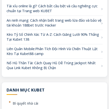
Tài xỉu online là gì? Cách bắt cầu bệt và cầu nghiêng cực
chuẩn tại Trang web KUBET
An ninh mạng: Cách nhận biết trang web lừa đảo và bảo vệ
tài khoản 188bet trước Hacker
Kèo Tỷ Số Chính Xác Từ A-Z: Cách Giăng Lưới 90% Thắng
Tại Kubet 138
Liên Quân Mobile:Phân Tích Đội Hình Và Chiến Thuật Lật
Kèo Tại Kubet88 camp
Nổ Hũ Thần Tài: Cách Quay Hũ Dễ Trúng Jackpot Nhất
Qua Link Kubet Không Bị Chặn
DANH MỤC KUBET
Bí quyết nhà cái