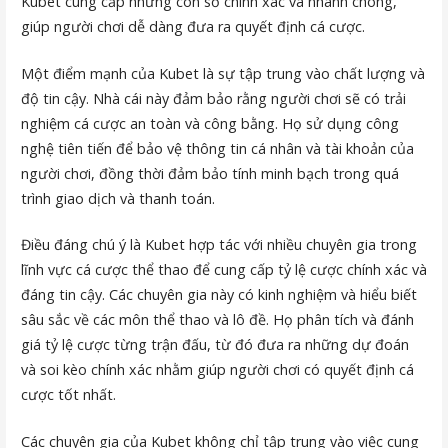
Kubet cung cấp những con số chính xác và nhanh chóng,
giúp người chơi dễ dàng đưa ra quyết định cá cược.
Một điểm mạnh của Kubet là sự tập trung vào chất lượng và
độ tin cậy. Nhà cái này đảm bảo rằng người chơi sẽ có trải
nghiệm cá cược an toàn và công bằng. Họ sử dụng công
nghệ tiên tiến để bảo vệ thông tin cá nhân và tài khoản của
người chơi, đồng thời đảm bảo tính minh bạch trong quá
trình giao dịch và thanh toán.
Điều đáng chú ý là Kubet hợp tác với nhiều chuyên gia trong
lĩnh vực cá cược thể thao để cung cấp tỷ lệ cược chính xác và
đáng tin cậy. Các chuyên gia này có kinh nghiệm và hiểu biết
sâu sắc về các môn thể thao và lô đề. Họ phân tích và đánh
giá tỷ lệ cược từng trận đấu, từ đó đưa ra những dự đoán
và soi kèo chính xác nhằm giúp người chơi có quyết định cá
cược tốt nhất.
Các chuyên gia của Kubet không chỉ tập trung vào việc cung