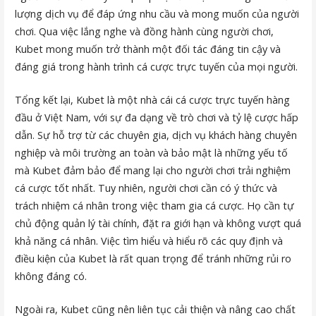
lượng dịch vụ để đáp ứng nhu cầu và mong muốn của người
chơi. Qua việc lắng nghe và đồng hành cùng người chơi,
Kubet mong muốn trở thành một đối tác đáng tin cậy và
đáng giá trong hành trình cá cược trực tuyến của mọi người.
Tổng kết lại, Kubet là một nhà cái cá cược trực tuyến hàng
đầu ở Việt Nam, với sự đa dạng về trò chơi và tỷ lệ cược hấp
dẫn. Sự hỗ trợ từ các chuyên gia, dịch vụ khách hàng chuyên
nghiệp và môi trường an toàn và bảo mật là những yếu tố
mà Kubet đảm bảo để mang lại cho người chơi trải nghiệm
cá cược tốt nhất. Tuy nhiên, người chơi cần có ý thức và
trách nhiệm cá nhân trong việc tham gia cá cược. Họ cần tự
chủ động quản lý tài chính, đặt ra giới hạn và không vượt quá
khả năng cá nhân. Việc tìm hiểu và hiểu rõ các quy định và
điều kiện của Kubet là rất quan trọng để tránh những rủi ro
không đáng có.
Ngoài ra, Kubet cũng nên liên tục cải thiện và nâng cao chất