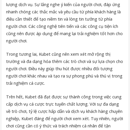
lượng dịch vụ. Sự lắng nghe ý kiến của người chơi, đáp ứng
nhanh chóng các thắc mắc và yêu cầu từ phía khách hàng là
điều cần thiết để tạo niềm tin và lòng tin tưởng từ phía
người chơi. Các công nghệ tiên tiến và các công cụ tiện ích
cũng nên được áp dụng để mang lại trải nghiệm tốt hơn cho
người chơi.
Trong tương lai, Kubet cũng nên xem xét mở rộng thị
trường và đa dạng hóa thêm các trò chơi và sự lựa chọn cho
người chơi. Điều này giúp thu hút được nhiều đối tượng
người chơi khác nhau và tạo ra sự phong phú và thú vị trong
trải nghiệm cá cược.
Trên hết, Kubet đã đạt được sự thành công trong việc cung
cấp dịch vụ cá cược trực tuyến chất lượng. Với sự đa dạng
về trò chơi, tỷ lệ cược hấp dẫn và dịch vụ khách hàng chuyên
nghiệp, Kubet đáng để người chơi xem xét. Tuy nhiên, người
chơi cũng cần có ý thức và trách nhiệm cá nhân để tận