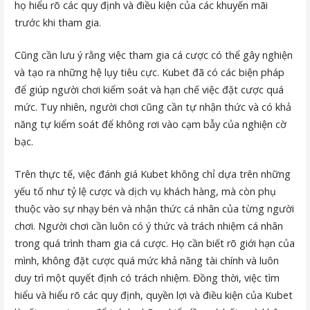
họ hiểu rõ các quy định và điều kiện của các khuyến mãi
trước khi tham gia.
Cũng cần lưu ý rằng việc tham gia cá cược có thể gây nghiện
và tạo ra những hệ lụy tiêu cực. Kubet đã có các biện pháp
để giúp người chơi kiểm soát và hạn chế việc đặt cược quá
mức. Tuy nhiên, người chơi cũng cần tự nhận thức và có khả
năng tự kiểm soát để không rơi vào cạm bẫy của nghiện cờ
bạc.
Trên thực tế, việc đánh giá Kubet không chỉ dựa trên những
yếu tố như tỷ lệ cược và dịch vụ khách hàng, mà còn phụ
thuộc vào sự nhạy bén và nhận thức cá nhân của từng người
chơi. Người chơi cần luôn có ý thức và trách nhiệm cá nhân
trong quá trình tham gia cá cược. Họ cần biết rõ giới hạn của
mình, không đặt cược quá mức khả năng tài chính và luôn
duy trì một quyết định có trách nhiệm. Đồng thời, việc tìm
hiểu và hiểu rõ các quy định, quyền lợi và điều kiện của Kubet