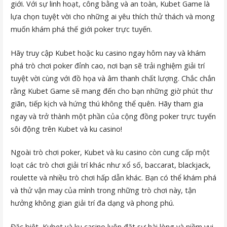
giới. Với sự linh hoạt, công bằng và an toàn, Kubet Game là
lựa chọn tuyệt vời cho những ai yêu thích thử thách và mong
muốn khám phá thế giới poker trực tuyến.
Hãy truy cập Kubet hoặc ku casino ngay hôm nay và khám
phá trò chơi poker đỉnh cao, nơi bạn sẽ trải nghiệm giải trí
tuyệt vời cùng với đồ họa và âm thanh chất lượng. Chắc chắn
rằng Kubet Game sẽ mang đến cho bạn những giờ phút thư
giãn, tiếp kịch và hứng thú không thể quên. Hãy tham gia
ngay và trở thành một phần của cộng đồng poker trực tuyến
sôi động trên Kubet và ku casino!
Ngoài trò chơi poker, Kubet và ku casino còn cung cấp một
loạt các trò chơi giải trí khác như xổ số, baccarat, blackjack,
roulette và nhiều trò chơi hấp dẫn khác. Bạn có thể khám phá
và thử vận may của mình trong những trò chơi này, tận
hưởng không gian giải trí đa dạng và phong phú.
Đặc biệt, Kubet và ku casino luôn đặt sự hài lòng và niềm vui