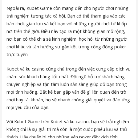
Ngoài ra, Kubet Game còn mang đến cho người chơi những
trải nghiệm tương tác xã hội. Bạn có thể tham gia vào các
bàn chơi, giao lưu và kết bạn với những người chơi từ khắp
nơi trên thế giới. Điều này tạo ra một không gian mở rộng,
nơi bạn có thể chia sẻ kinh nghiệm, học hỏi từ những người
chơi khác và tận hưởng sự gắn kết trong cộng đồng poker
trực tuyến.
Kubet và ku casino cũng chú trọng đến việc cung cấp dịch vụ
chăm sóc khách hàng tốt nhất. Đội ngũ hỗ trợ khách hàng
chuyên nghiệp và tận tâm luôn sẵn sàng giúp đỡ bạn trong
mọi tình huống. Bất kể bạn gặp vấn đề gì liên quan đến trò
chơi hay tài khoản, họ sẽ nhanh chóng giải quyết và đáp ứng
mọi yêu cầu của bạn.
Với Kubet Game trên Kubet và ku casino, bạn sẽ trải nghiệm
không chỉ là sự giải trí mà còn là một cuộc phiêu lưu và thử
thách. Hãy chuẩn bị cho những ván poker đầy kịch tính,