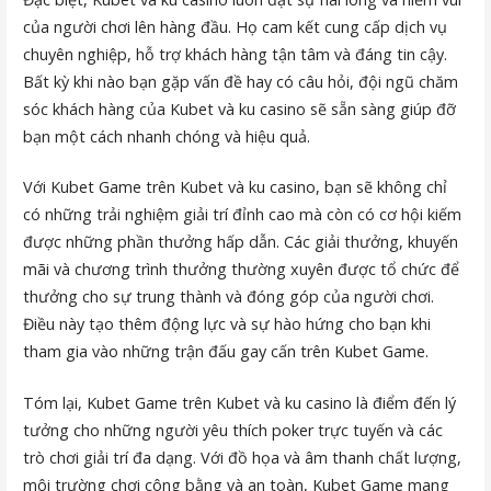
của người chơi lên hàng đầu. Họ cam kết cung cấp dịch vụ
chuyên nghiệp, hỗ trợ khách hàng tận tâm và đáng tin cậy.
Bất kỳ khi nào bạn gặp vấn đề hay có câu hỏi, đội ngũ chăm
sóc khách hàng của Kubet và ku casino sẽ sẵn sàng giúp đỡ
bạn một cách nhanh chóng và hiệu quả.
Với Kubet Game trên Kubet và ku casino, bạn sẽ không chỉ
có những trải nghiệm giải trí đỉnh cao mà còn có cơ hội kiếm
được những phần thưởng hấp dẫn. Các giải thưởng, khuyến
mãi và chương trình thưởng thường xuyên được tổ chức để
thưởng cho sự trung thành và đóng góp của người chơi.
Điều này tạo thêm động lực và sự hào hứng cho bạn khi
tham gia vào những trận đấu gay cấn trên Kubet Game.
Tóm lại, Kubet Game trên Kubet và ku casino là điểm đến lý
tưởng cho những người yêu thích poker trực tuyến và các
trò chơi giải trí đa dạng. Với đồ họa và âm thanh chất lượng,
môi trường chơi công bằng và an toàn, Kubet Game mang