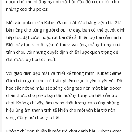
cược nhỏ cho những người mới bắt đầu đến cược lớn cho
những cao thủ poker.
Mỗi ván poker trên Kubet Game bắt đầu bằng việc chia 2 lá
bài riêng cho từng người chơi. Từ đây, bạn có thể quyết định
tiếp tục đặt cược hoặc rút bài để cải thiện bộ bài của mình.
Điều này tạo ra một yếu tố thú vị và căng thẳng trong quá
trình chơi, với những quyết định chiến lược quan trọng để
đạt được bộ bài tốt nhất.
Với giao diện đẹp mắt và thiết kế thông minh, Kubet Game
đảm bảo người chơi có trải nghiệm trực tuyến tuyệt vời. Đồ
họa sắc nét và màu sắc sống động tạo nên một bàn poker
chân thực, cho phép bạn tận hưởng từng chi tiết của trò
chơi. Không chỉ vậy, âm thanh chất lượng cao cùng những
hiệu ứng âm thanh tinh tế khiến cho mỗi ván bài trở nên
sống động hơn bao giờ hết.
Không chỉ đơn thuần là một trò chơi đánh bài, Kubet Game