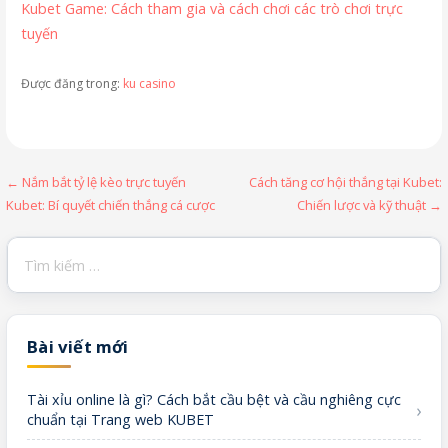
Kubet Game: Cách tham gia và cách chơi các trò chơi trực
tuyến
Được đăng trong:
ku casino
Điều
← Nắm bắt tỷ lệ kèo trực tuyến
Cách tăng cơ hội thắng tại Kubet:
Kubet: Bí quyết chiến thắng cá cược
Chiến lược và kỹ thuật →
hướng
Tìm
bài
kiếm
viết
cho:
Bài viết mới
Tài xỉu online là gì? Cách bắt cầu bệt và cầu nghiêng cực
chuẩn tại Trang web KUBET