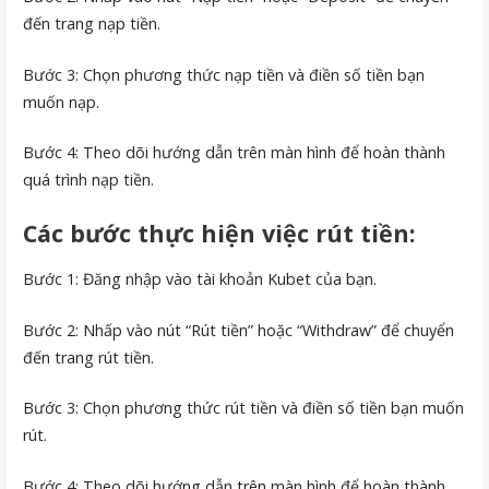
đến trang nạp tiền.
Bước 3: Chọn phương thức nạp tiền và điền số tiền bạn
muốn nạp.
Bước 4: Theo dõi hướng dẫn trên màn hình để hoàn thành
quá trình nạp tiền.
Các bước thực hiện việc rút tiền:
Bước 1: Đăng nhập vào tài khoản Kubet của bạn.
Bước 2: Nhấp vào nút “Rút tiền” hoặc “Withdraw” để chuyển
đến trang rút tiền.
Bước 3: Chọn phương thức rút tiền và điền số tiền bạn muốn
rút.
Bước 4: Theo dõi hướng dẫn trên màn hình để hoàn thành