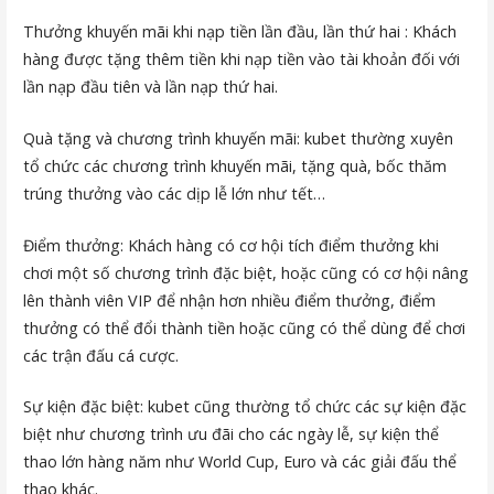
Thưởng khuyến mãi khi nạp tiền lần đầu, lần thứ hai : Khách
hàng được tặng thêm tiền khi nạp tiền vào tài khoản đối với
lần nạp đầu tiên và lần nạp thứ hai.
Quà tặng và chương trình khuyến mãi: kubet thường xuyên
tổ chức các chương trình khuyến mãi, tặng quà, bốc thăm
trúng thưởng vào các dịp lễ lớn như tết…
Điểm thưởng: Khách hàng có cơ hội tích điểm thưởng khi
chơi một số chương trình đặc biệt, hoặc cũng có cơ hội nâng
lên thành viên VIP để nhận hơn nhiều điểm thưởng, điểm
thưởng có thể đổi thành tiền hoặc cũng có thể dùng để chơi
các trận đấu cá cược.
Sự kiện đặc biệt: kubet cũng thường tổ chức các sự kiện đặc
biệt như chương trình ưu đãi cho các ngày lễ, sự kiện thể
thao lớn hàng năm như World Cup, Euro và các giải đấu thể
thao khác.