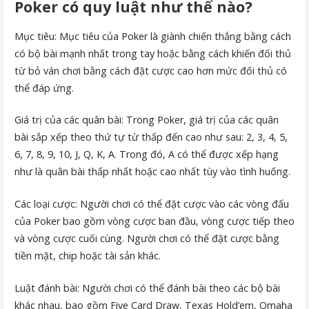
Poker
có quy luật như thế nào?
Mục tiêu: Mục tiêu của Poker là giành chiến thắng bằng cách
có bộ bài mạnh nhất trong tay hoặc bằng cách khiến đối thủ
từ bỏ ván chơi bằng cách đặt cược cao hơn mức đối thủ có
thể đáp ứng.
Giá trị của các quân bài: Trong Poker, giá trị của các quân
bài sắp xếp theo thứ tự từ thấp đến cao như sau: 2, 3, 4, 5,
6, 7, 8, 9, 10, J, Q, K, A. Trong đó, A có thể được xếp hạng
như là quân bài thấp nhất hoặc cao nhất tùy vào tình huống.
Các loại cược: Người chơi có thể đặt cược vào các vòng đấu
của Poker bao gồm vòng cược ban đầu, vòng cược tiếp theo
và vòng cược cuối cùng. Người chơi có thể đặt cược bằng
tiền mặt, chip hoặc tài sản khác.
Luật đánh bài: Người chơi có thể đánh bài theo các bộ bài
khác nhau, bao gồm Five Card Draw, Texas Hold’em, Omaha