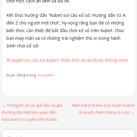
chơi một cách an lành và vui vẻ.
Kết thúc hướng dẫn “Kubet soi cầu xổ số: Hướng dẫn từ A
đến Z cho người mới chơi”, hy vọng rằng bạn đã có những
kiến thức cần thiết để bắt đầu chơi xổ số trên Kubet. Chúc
bạn may mắn và có những trải nghiệm thú vị trong hành
trình chơi xổ số!
Bí quyết soi cầu tại Kubet: Phân tích và dự đoán thông minh
Được đăng trong:
ku casino
Điều
← Thông tin về các giải đấu và giải
Nắm bắt tỷ lệ kèo trực tuyến Kubet:
thưởng đặc biệt liên quan đến
Bí quyết chiến thắng cá cược →
hướng
baccarat trực tuyến trên Kubet.
bài
Tìm