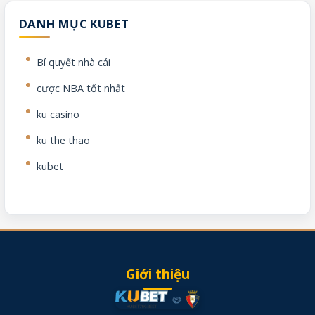
DANH MỤC KUBET
Bí quyết nhà cái
cược NBA tốt nhất
ku casino
ku the thao
kubet
Giới thiệu