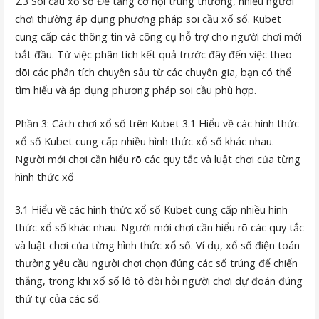
2.3 Soi cầu xổ số Để tăng cơ hội trúng thưởng, nhiều người
chơi thường áp dụng phương pháp soi cầu xổ số. Kubet
cung cấp các thông tin và công cụ hỗ trợ cho người chơi mới
bắt đầu. Từ việc phân tích kết quả trước đây đến việc theo
dõi các phân tích chuyên sâu từ các chuyên gia, bạn có thể
tìm hiểu và áp dụng phương pháp soi cầu phù hợp.
Phần 3: Cách chơi xổ số trên Kubet 3.1 Hiểu về các hình thức
xổ số Kubet cung cấp nhiều hình thức xổ số khác nhau.
Người mới chơi cần hiểu rõ các quy tắc và luật chơi của từng
hình thức xổ
3.1 Hiểu về các hình thức xổ số Kubet cung cấp nhiều hình
thức xổ số khác nhau. Người mới chơi cần hiểu rõ các quy tắc
và luật chơi của từng hình thức xổ số. Ví dụ, xổ số điện toán
thường yêu cầu người chơi chọn đúng các số trúng để chiến
thắng, trong khi xổ số lô tô đòi hỏi người chơi dự đoán đúng
thứ tự của các số.