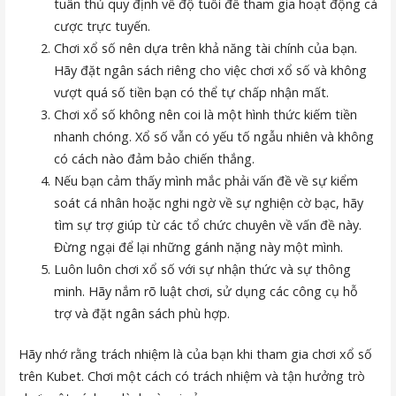
tuân thủ quy định về độ tuổi để tham gia hoạt động cá
cược trực tuyến.
Chơi xổ số nên dựa trên khả năng tài chính của bạn.
Hãy đặt ngân sách riêng cho việc chơi xổ số và không
vượt quá số tiền bạn có thể tự chấp nhận mất.
Chơi xổ số không nên coi là một hình thức kiếm tiền
nhanh chóng. Xổ số vẫn có yếu tố ngẫu nhiên và không
có cách nào đảm bảo chiến thắng.
Nếu bạn cảm thấy mình mắc phải vấn đề về sự kiểm
soát cá nhân hoặc nghi ngờ về sự nghiện cờ bạc, hãy
tìm sự trợ giúp từ các tổ chức chuyên về vấn đề này.
Đừng ngại để lại những gánh nặng này một mình.
Luôn luôn chơi xổ số với sự nhận thức và sự thông
minh. Hãy nắm rõ luật chơi, sử dụng các công cụ hỗ
trợ và đặt ngân sách phù hợp.
Hãy nhớ rằng trách nhiệm là của bạn khi tham gia chơi xổ số
trên Kubet. Chơi một cách có trách nhiệm và tận hưởng trò