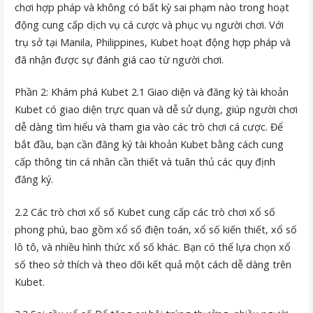
chơi hợp pháp và không có bất kỳ sai phạm nào trong hoạt
động cung cấp dịch vụ cá cược và phục vụ người chơi. Với
trụ sở tại Manila, Philippines, Kubet hoạt động hợp pháp và
đã nhận được sự đánh giá cao từ người chơi.
Phần 2: Khám phá Kubet 2.1 Giao diện và đăng ký tài khoản
Kubet có giao diện trực quan và dễ sử dụng, giúp người chơi
dễ dàng tìm hiểu và tham gia vào các trò chơi cá cược. Để
bắt đầu, bạn cần đăng ký tài khoản Kubet bằng cách cung
cấp thông tin cá nhân cần thiết và tuân thủ các quy định
đăng ký.
2.2 Các trò chơi xổ số Kubet cung cấp các trò chơi xổ số
phong phú, bao gồm xổ số điện toán, xổ số kiến thiết, xổ số
lô tô, và nhiều hình thức xổ số khác. Bạn có thể lựa chọn xổ
số theo sở thích và theo dõi kết quả một cách dễ dàng trên
Kubet.