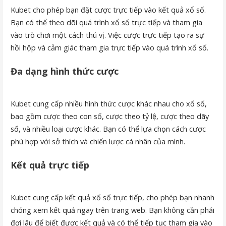
Kubet cho phép bạn đặt cược trực tiếp vào kết quả xổ số.
Bạn có thể theo dõi quá trình xổ số trực tiếp và tham gia
vào trò chơi một cách thú vị. Việc cược trực tiếp tạo ra sự
hồi hộp và cảm giác tham gia trực tiếp vào quá trình xổ số.
Đa dạng hình thức cược
Kubet cung cấp nhiều hình thức cược khác nhau cho xổ số,
bao gồm cược theo con số, cược theo tỷ lệ, cược theo dãy
số, và nhiều loại cược khác. Bạn có thể lựa chọn cách cược
phù hợp với sở thích và chiến lược cá nhân của mình.
Kết quả trực tiếp
Kubet cung cấp kết quả xổ số trực tiếp, cho phép bạn nhanh
chóng xem kết quả ngay trên trang web. Bạn không cần phải
đợi lâu để biết được kết quả và có thể tiếp tục tham gia vào