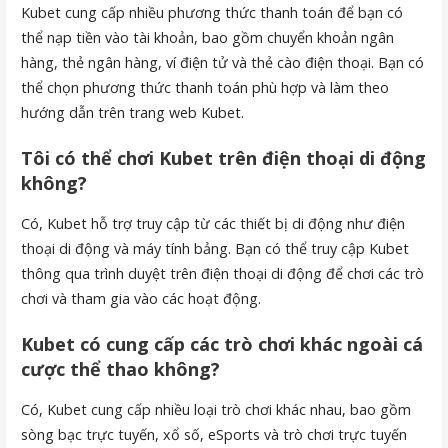
Kubet cung cấp nhiều phương thức thanh toán để bạn có
thể nạp tiền vào tài khoản, bao gồm chuyển khoản ngân
hàng, thẻ ngân hàng, ví điện tử và thẻ cào điện thoại. Bạn có
thể chọn phương thức thanh toán phù hợp và làm theo
hướng dẫn trên trang web Kubet.
Tôi có thể chơi Kubet trên điện thoại di động
không?
Có, Kubet hỗ trợ truy cập từ các thiết bị di động như điện
thoại di động và máy tính bảng. Bạn có thể truy cập Kubet
thông qua trình duyệt trên điện thoại di động để chơi các trò
chơi và tham gia vào các hoạt động.
Kubet có cung cấp các trò chơi khác ngoài cá
cược thể thao không?
Có, Kubet cung cấp nhiều loại trò chơi khác nhau, bao gồm
sòng bạc trực tuyến, xổ số, eSports và trò chơi trực tuyến