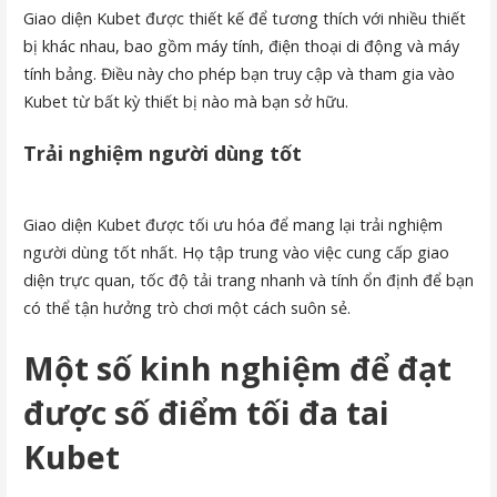
Giao diện Kubet được thiết kế để tương thích với nhiều thiết
bị khác nhau, bao gồm máy tính, điện thoại di động và máy
tính bảng. Điều này cho phép bạn truy cập và tham gia vào
Kubet từ bất kỳ thiết bị nào mà bạn sở hữu.
Trải nghiệm người dùng tốt
Giao diện Kubet được tối ưu hóa để mang lại trải nghiệm
người dùng tốt nhất. Họ tập trung vào việc cung cấp giao
diện trực quan, tốc độ tải trang nhanh và tính ổn định để bạn
có thể tận hưởng trò chơi một cách suôn sẻ.
Một số kinh nghiệm để đạt
được số điểm tối đa tai
Kubet