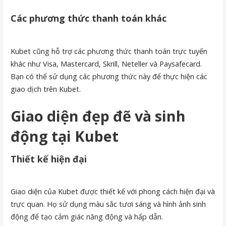
Các phương thức thanh toán khác
Kubet cũng hỗ trợ các phương thức thanh toán trực tuyến
khác như Visa, Mastercard, Skrill, Neteller và Paysafecard.
Bạn có thể sử dụng các phương thức này để thực hiện các
giao dịch trên Kubet.
Giao diện đẹp đẽ và sinh
động tại Kubet
Thiết kế hiện đại
Giao diện của Kubet được thiết kế với phong cách hiện đại và
trực quan. Họ sử dụng màu sắc tươi sáng và hình ảnh sinh
động để tạo cảm giác năng động và hấp dẫn.