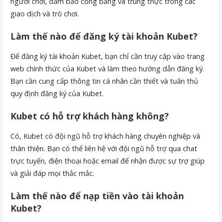
người chơi, đảm bảo công bằng và trung thực trong các
giao dịch và trò chơi.
Làm thế nào để đăng ký tài khoản Kubet?
Để đăng ký tài khoản Kubet, bạn chỉ cần truy cập vào trang
web chính thức của Kubet và làm theo hướng dẫn đăng ký.
Bạn cần cung cấp thông tin cá nhân cần thiết và tuân thủ
quy định đăng ký của Kubet.
Kubet có hỗ trợ khách hàng không?
Có, Kubet có đội ngũ hỗ trợ khách hàng chuyên nghiệp và
thân thiện. Bạn có thể liên hệ với đội ngũ hỗ trợ qua chat
trực tuyến, điện thoại hoặc email để nhận được sự trợ giúp
và giải đáp mọi thắc mắc.
Làm thế nào để nạp tiền vào tài khoản
Kubet?