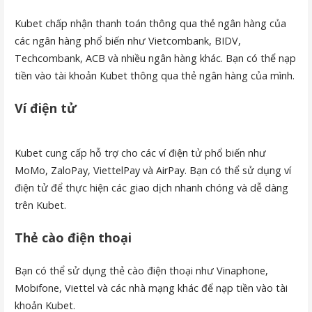
Kubet chấp nhận thanh toán thông qua thẻ ngân hàng của
các ngân hàng phổ biến như Vietcombank, BIDV,
Techcombank, ACB và nhiều ngân hàng khác. Bạn có thể nạp
tiền vào tài khoản Kubet thông qua thẻ ngân hàng của mình.
Ví điện tử
Kubet cung cấp hỗ trợ cho các ví điện tử phổ biến như
MoMo, ZaloPay, ViettelPay và AirPay. Bạn có thể sử dụng ví
điện tử để thực hiện các giao dịch nhanh chóng và dễ dàng
trên Kubet.
Thẻ cào điện thoại
Bạn có thể sử dụng thẻ cào điện thoại như Vinaphone,
Mobifone, Viettel và các nhà mạng khác để nạp tiền vào tài
khoản Kubet.