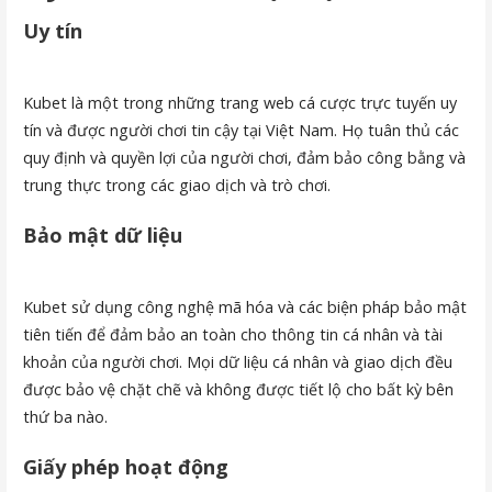
Uy tín
Kubet là một trong những trang web cá cược trực tuyến uy
tín và được người chơi tin cậy tại Việt Nam. Họ tuân thủ các
quy định và quyền lợi của người chơi, đảm bảo công bằng và
trung thực trong các giao dịch và trò chơi.
Bảo mật dữ liệu
Kubet sử dụng công nghệ mã hóa và các biện pháp bảo mật
tiên tiến để đảm bảo an toàn cho thông tin cá nhân và tài
khoản của người chơi. Mọi dữ liệu cá nhân và giao dịch đều
được bảo vệ chặt chẽ và không được tiết lộ cho bất kỳ bên
thứ ba nào.
Giấy phép hoạt động