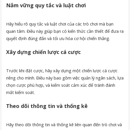
Nắm vững quy tắc và luật chơi
Hãy hiểu rõ quy tắc và luật chơi của các trò chơi mà bạn
quan tâm. Điều này giúp bạn có kiến thức cần thiết để đưa ra
quyết định đúng đắn và tối ưu hóa cơ hội chiến thắng.
Xây dựng chiến lược cá cược
Trước khi đặt cược, hãy xây dựng một chiến lược cá cược
riêng cho mình. Điều này bao gồm việc quản lý ngân sách, lựa
chọn cược phù hợp, và kiểm soát cảm xúc để tránh đánh
mất kiểm soát.
Theo dõi thông tin và thống kê
Hãy theo dõi thông tin và thống kê liên quan đến trò chơi và