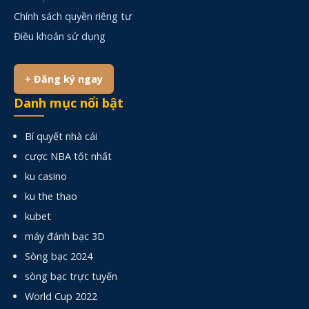
Chính sách quyền riêng tư
Điều khoản sử dụng
+ Đăng ký ngay
Danh mục nổi bật
Bí quyết nhà cái
cược NBA tốt nhất
ku casino
ku the thao
kubet
máy đánh bạc 3D
Sòng bạc 2024
sòng bạc trực tuyến
World Cup 2022