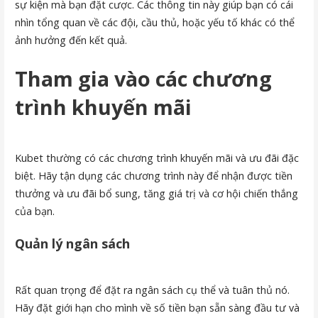
sự kiện mà bạn đặt cược. Các thông tin này giúp bạn có cái
nhìn tổng quan về các đội, cầu thủ, hoặc yếu tố khác có thể
ảnh hưởng đến kết quả.
Tham gia vào các chương
trình khuyến mãi
Kubet thường có các chương trình khuyến mãi và ưu đãi đặc
biệt. Hãy tận dụng các chương trình này để nhận được tiền
thưởng và ưu đãi bổ sung, tăng giá trị và cơ hội chiến thắng
của bạn.
Quản lý ngân sách
Rất quan trọng để đặt ra ngân sách cụ thể và tuân thủ nó.
Hãy đặt giới hạn cho mình về số tiền bạn sẵn sàng đầu tư và