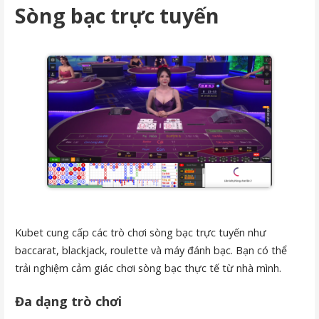
Sòng bạc trực tuyến
Kubet cung cấp các trò chơi sòng bạc trực tuyến như
baccarat, blackjack, roulette và máy đánh bạc. Bạn có thể
trải nghiệm cảm giác chơi sòng bạc thực tế từ nhà mình.
Đa dạng trò chơi