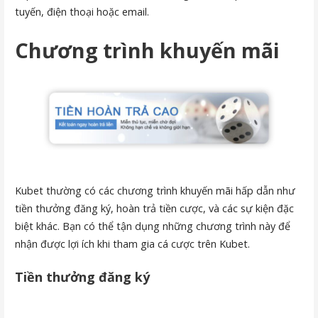
tuyến, điện thoại hoặc email.
Chương trình khuyến mãi
Kubet thường có các chương trình khuyến mãi hấp dẫn như
tiền thưởng đăng ký, hoàn trả tiền cược, và các sự kiện đặc
biệt khác. Bạn có thể tận dụng những chương trình này để
nhận được lợi ích khi tham gia cá cược trên Kubet.
Tiền thưởng đăng ký