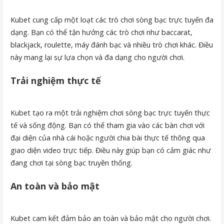
Kubet cung cấp một loạt các trò chơi sòng bạc trực tuyến đa
dạng. Bạn có thể tận hưởng các trò chơi như baccarat,
blackjack, roulette, máy đánh bạc và nhiều trò chơi khác. Điều
này mang lại sự lựa chọn và đa dạng cho người chơi.
Trải nghiệm thực tế
Kubet tạo ra một trải nghiệm chơi sòng bạc trực tuyến thực
tế và sống động. Bạn có thể tham gia vào các bàn chơi với
đại diện của nhà cái hoặc người chia bài thực tế thông qua
giao diện video trực tiếp. Điều này giúp bạn có cảm giác như
đang chơi tại sòng bạc truyền thống.
An toàn và bảo mật
Kubet cam kết đảm bảo an toàn và bảo mật cho người chơi.