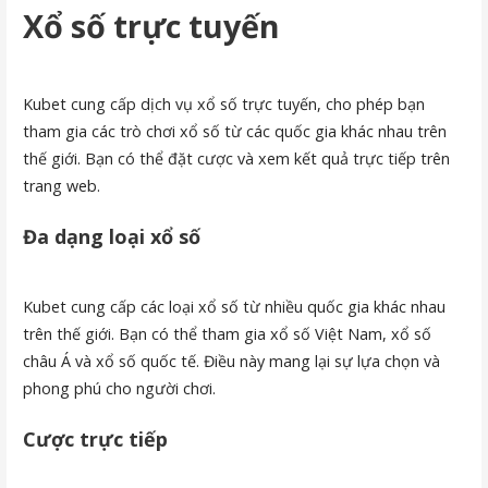
Xổ số trực tuyến
Kubet cung cấp dịch vụ xổ số trực tuyến, cho phép bạn
tham gia các trò chơi xổ số từ các quốc gia khác nhau trên
thế giới. Bạn có thể đặt cược và xem kết quả trực tiếp trên
trang web.
Đa dạng loại xổ số
Kubet cung cấp các loại xổ số từ nhiều quốc gia khác nhau
trên thế giới. Bạn có thể tham gia xổ số Việt Nam, xổ số
châu Á và xổ số quốc tế. Điều này mang lại sự lựa chọn và
phong phú cho người chơi.
Cược trực tiếp