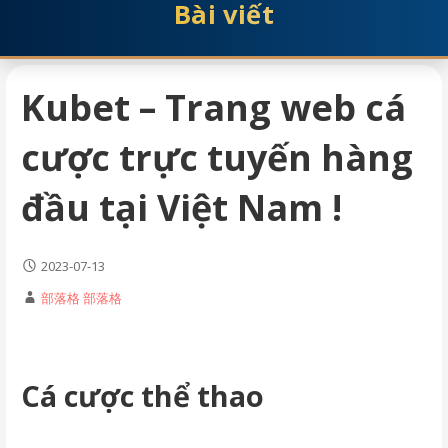
Bài viết
Kubet – Trang web cá
cược trực tuyến hàng
đầu tại Việt Nam !
2023-07-13
部落格 部落格
Cá cược thể thao