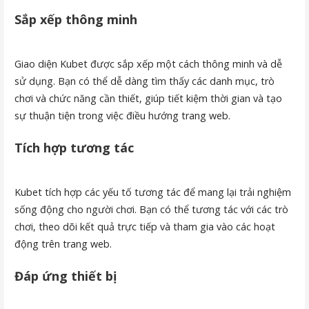
Sắp xếp thông minh
Giao diện Kubet được sắp xếp một cách thông minh và dễ
sử dụng. Bạn có thể dễ dàng tìm thấy các danh mục, trò
chơi và chức năng cần thiết, giúp tiết kiệm thời gian và tạo
sự thuận tiện trong việc điều hướng trang web.
Tích hợp tương tác
Kubet tích hợp các yếu tố tương tác để mang lại trải nghiệm
sống động cho người chơi. Bạn có thể tương tác với các trò
chơi, theo dõi kết quả trực tiếp và tham gia vào các hoạt
động trên trang web.
Đáp ứng thiết bị