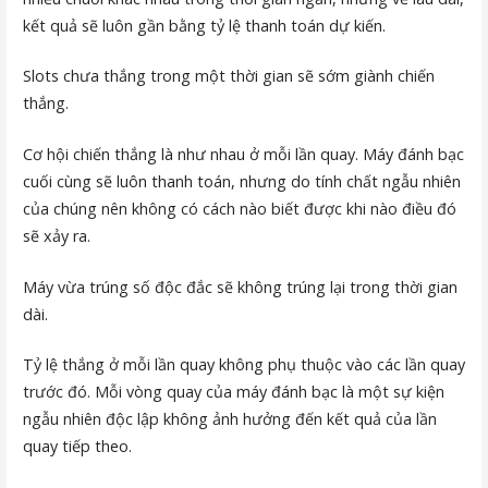
kết quả sẽ luôn gần bằng tỷ lệ thanh toán dự kiến.
Slots chưa thắng trong một thời gian sẽ sớm giành chiến
thắng.
Cơ hội chiến thắng là như nhau ở mỗi lần quay. Máy đánh bạc
cuối cùng sẽ luôn thanh toán, nhưng do tính chất ngẫu nhiên
của chúng nên không có cách nào biết được khi nào điều đó
sẽ xảy ra.
Máy vừa trúng số độc đắc sẽ không trúng lại trong thời gian
dài.
Tỷ lệ thắng ở mỗi lần quay không phụ thuộc vào các lần quay
trước đó. Mỗi vòng quay của máy đánh bạc là một sự kiện
ngẫu nhiên độc lập không ảnh hưởng đến kết quả của lần
quay tiếp theo.