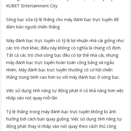
KUBET Entertainment City
Sòng bạc sửa tỷ lệ thắng cho máy đánh bạc trực tuyến để
đảm bảo người chiến thắng
Máy đánh bạc trực tuyến có tỷ lệ lợi nhuận nhà cái giống như
các trò chơi khác; điều này không có nghĩa là chúng cố định.
Tất cả các trò chơi sòng bạc đều có lợi thế nhà cái, nhưng
máy đánh bạc trực tuyến hoàn toàn công bằng và ngẫu
nhiên. Máy đánh bạc trực tuyến thường có cơ hội chiến
thắng trung bình cao hơn so với máy đánh bạc ở sòng bạc.
Việc sử dụng tính năng tự động phát ít có khả năng hơn việc
nhấp vào nút quay mỗi lần
Tỷ lệ thắng trong máy đánh bạc trực tuyến không bị ảnh
hưởng bởi cách bạn quay guồng. Việc sử dụng tính năng tự
động phát thay vì nhấp vào nút quay theo cách thủ công