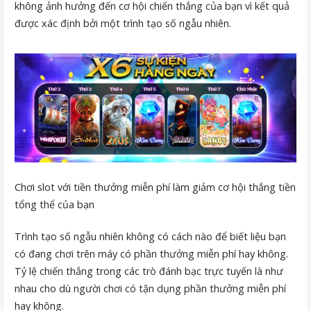
không ảnh hưởng đến cơ hội chiến thắng của bạn vì kết quả
được xác định bởi một trình tạo số ngẫu nhiên.
Chơi slot với tiền thưởng miễn phí làm giảm cơ hội thắng tiền
tổng thể của bạn
Trình tạo số ngẫu nhiên không có cách nào để biết liệu bạn
có đang chơi trên máy có phần thưởng miễn phí hay không.
Tỷ lệ chiến thắng trong các trò đánh bạc trực tuyến là như
nhau cho dù người chơi có tận dụng phần thưởng miễn phí
hay không.