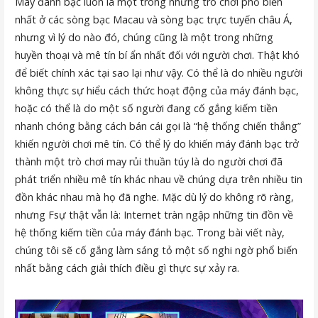
Máy đánh bạc luôn là một trong những trò chơi phổ biến
nhất ở các sòng bạc Macau và sòng bạc trực tuyến châu Á,
nhưng vì lý do nào đó, chúng cũng là một trong những
huyền thoại và mê tín bí ẩn nhất đối với người chơi. Thật khó
để biết chính xác tại sao lại như vậy. Có thể là do nhiều người
không thực sự hiểu cách thức hoạt động của máy đánh bạc,
hoặc có thể là do một số người đang cố gắng kiếm tiền
nhanh chóng bằng cách bán cái gọi là “hệ thống chiến thắng”
khiến người chơi mê tín. Có thể lý do khiến máy đánh bạc trở
thành một trò chơi may rủi thuần túy là do người chơi đã
phát triển nhiều mê tín khác nhau về chúng dựa trên nhiều tin
đồn khác nhau mà họ đã nghe. Mặc dù lý do không rõ ràng,
nhưng Fsự thật vẫn là: Internet tràn ngập những tin đồn về
hệ thống kiếm tiền của máy đánh bạc. Trong bài viết này,
chúng tôi sẽ cố gắng làm sáng tỏ một số nghi ngờ phổ biến
nhất bằng cách giải thích điều gì thực sự xảy ra.