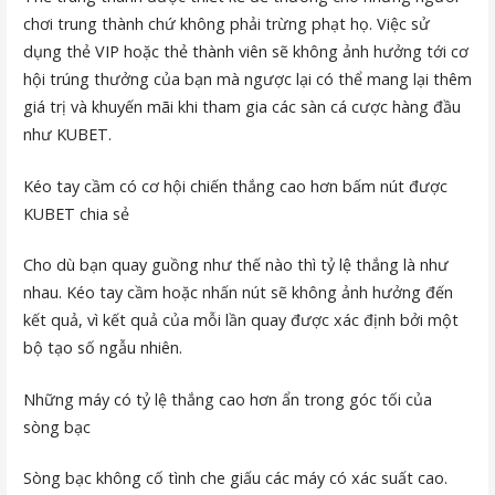
chơi trung thành chứ không phải trừng phạt họ. Việc sử
dụng thẻ VIP hoặc thẻ thành viên sẽ không ảnh hưởng tới cơ
hội trúng thưởng của bạn mà ngược lại có thể mang lại thêm
giá trị và khuyến mãi khi tham gia các sàn cá cược hàng đầu
như KUBET.
Kéo tay cầm có cơ hội chiến thắng cao hơn bấm nút được
KUBET chia sẻ
Cho dù bạn quay guồng như thế nào thì tỷ lệ thắng là như
nhau. Kéo tay cầm hoặc nhấn nút sẽ không ảnh hưởng đến
kết quả, vì kết quả của mỗi lần quay được xác định bởi một
bộ tạo số ngẫu nhiên.
Những máy có tỷ lệ thắng cao hơn ẩn trong góc tối của
sòng bạc
Sòng bạc không cố tình che giấu các máy có xác suất cao.