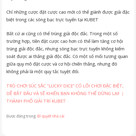
Chỉ những cược đặt cược cao mới có thể giành được giải đặc
biệt trong các sòng bạc trực tuyến tại KUBET
Bất cứ ai cũng có thể trúng giải độc đắc. Trong một số
trường hợp, tiền đặt cược cao hơn có thể làm tăng cơ hội
trúng giải độc đắc, nhưng sòng bạc trực tuyến không kiểm
soát được ai thắng giải độc đắc. Có một số mối tương quan
giữa quy mô đặt cược và cơ hội chiến thắng, nhưng đó
không phải là một quy tắc tuyệt đối.
TRÒ CHƠI SÚC SẮC “LUCKY DICE” CÓ LỐI CHƠI ĐẶC BIỆT,
DỄ BẮT ĐẦU VÀ SẼ KHIẾN BẠN KHÔNG THỂ DỪNG LẠI! ｜
THÀNH PHỐ GIẢI TRÍ KUBET
Được đăng trong:
Bí quyết nhà cái