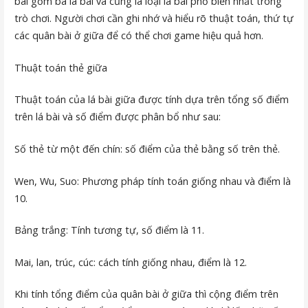
bài gồm ba lá bài và cũng là loại lá bài phổ biến nhất trong
trò chơi. Người chơi cần ghi nhớ và hiểu rõ thuật toán, thứ tự
các quân bài ở giữa để có thể chơi game hiệu quả hơn.
Thuật toán thẻ giữa
Thuật toán của lá bài giữa được tính dựa trên tổng số điểm
trên lá bài và số điểm được phân bổ như sau:
Số thẻ từ một đến chín: số điểm của thẻ bằng số trên thẻ.
Wen, Wu, Suo: Phương pháp tính toán giống nhau và điểm là
10.
Bảng trắng: Tính tương tự, số điểm là 11.
Mai, lan, trúc, cúc: cách tính giống nhau, điểm là 12.
Khi tính tổng điểm của quân bài ở giữa thì cộng điểm trên