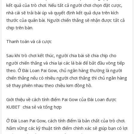
kết quả của trò chơi. Nếu tất cả người chơi chọn đặt cược,
nhà cái sẽ trải bài úp và quyết định kết quả dựa trên kích
thước của quân bài. Người chiến thắng sẽ nhận được tất cả
chip trên bàn.
Thanh toán và cá cược
Sau khi trò chơi kết thúc, người chia bài sẽ chia chip cho
người chiến thắng và chia lại các lá bài để bắt đầu vòng tiếp
theo. Ở Đài Loan Pai Gow, chủ ngân hàng thường là người
chiến thắng nếu có nhiều người chơi thắng thì chủ ngân hàng
sẽ thay phiên nhau theo chiều kim đồng hồ.
Giới thiệu về cách tính điểm Pai Gow của Đài Loan được
KUBET chia sẻ và tổng hợp
Ở Đài Loan Pai Gow, cách tính điểm là bản chất của trò chơi.
Nắm vững các kỹ thuật tính điểm chính xác sẽ giúp bạn có lợi