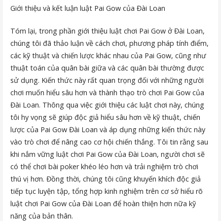
Giới thiệu và kết luận luật Pai Gow của Đài Loan
Tóm lại, trong phần giới thiệu luật chơi Pai Gow ở Đài Loan,
chúng tôi đã thảo luận về cách chơi, phương pháp tính điểm,
các kỹ thuật và chiến lược khác nhau của Pai Gow, cũng như
thuật toán của quân bài giữa và các quân bài thường được
sử dụng. Kiến thức này rất quan trọng đối với những người
chơi muốn hiểu sâu hơn và thành thạo trò chơi Pai Gow của
Đài Loan. Thông qua việc giới thiệu các luật chơi này, chúng
tôi hy vọng sẽ giúp độc giả hiểu sâu hơn về kỹ thuật, chiến
lược của Pai Gow Đài Loan và áp dụng những kiến ​​thức này
vào trò chơi để nâng cao cơ hội chiến thắng. Tôi tin rằng sau
khi nắm vững luật chơi Pai Gow của Đài Loan, người chơi sẽ
có thể chơi bài poker khéo léo hơn và trải nghiệm trò chơi
thú vị hơn. Đồng thời, chúng tôi cũng khuyến khích độc giả
tiếp tục luyện tập, tổng hợp kinh nghiệm trên cơ sở hiểu rõ
luật chơi Pai Gow của Đài Loan để hoàn thiện hơn nữa kỹ
năng của bản thân.