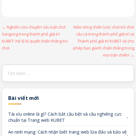
Điều
← Nghiên cứu chuyên sâu luật chơi
Nắm vững chiến lược chơi trò chơi
Sangong trong thành phố giải trí
câu cá trong thành phố giải trí và
hướng
KUBET: hé lộ bí quyết chiến thắng trò
Thành phố giải trí KUBET sẽ cho
bài
chơi
phép bạn giành chiến thắng trong
mọi trận chiến! →
viết
Tìm
kiếm
cho:
Bài viết mới
Tài xỉu online là gì? Cách bắt cầu bệt và cầu nghiêng cực
chuẩn tại Trang web KUBET
An ninh mạng: Cách nhận biết trang web lừa đảo và bảo vệ