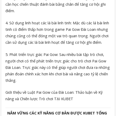
cần học chiến thuật đánh bài bằng chân để tăng cơ hội ghi
điểm.
4. Sử dụng linh hoạt các lá bài linh tinh: Mặc dù các lá bài linh
tinh có điểm thấp hơn trong game Pai Gow Đài Loan nhưng
chúng cũng có thể đóng một vai trò quan trọng. Người chơi
cần sử dụng các lá bài linh hoạt để tăng cơ hội ghi điểm.
5. Phát triển trực giác Pai Gow: Sau nhiều bài tập trò chơi,
người chơi có thể phát triển trực giác cho trò chơi Pai Gow
Đài Loan. Trực giác này có thể giúp người chơi đưa ra những
phán đoán chính xác hơn khi chơi bài và nâng cao tỷ lệ chiến
thắng.
Giới thiệu về Luật Pai Gow của Đài Loan: Thảo luận về Kỹ
năng và Chiến lược Trò chơi TẠI KUBET
NẮM VỮNG CÁC KỸ NĂNG CƠ BẢN ĐƯỢC KUBET TỔNG