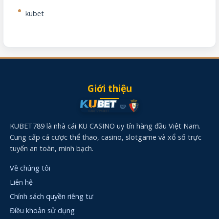
kubet
Giới thiệu
KUBET789 là nhà cái KU CASINO uy tín hàng đầu Việt Nam.
Cung cấp cá cược thể thao, casino, slotgame và xổ số trực
tuyến an toàn, minh bạch.
Về chúng tôi
Liên hệ
Chính sách quyền riêng tư
Điều khoản sử dụng