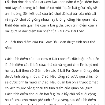
Lối chơi độc đáo của Pai Gow Đài Loan nằm ở việc “đếm bài”,
mỗi tay bài trong trò chơi sẽ có một “quân bài giữa” này sẽ
ảnh hưởng đến kết quả của trò chơi dù loại bài của nhà cái
và người chơi có giống nhau hay không. cũng liên quan mật
thiết đến mối quan hệ của lá bài giữa, cách tính điểm của lá
bài giữa là đặc điểm lớn nhất của Pai Gow Đài Loan.
2. Cách tính điểm của Pai Gow Đài Loan được tính như thế
nào?
Cách tính điểm của Pai Gow ở Đài Loan rất đặc biệt, đầu tiên
là tính điểm các lá bài cửa: nhà cái và người chơi lần lượt mở
hai tay bài theo số điểm trên các lá bài Pai Gow, mỗi tay đều
được tính bằng. một chữ số. Nếu tổng số vượt quá chín, nó
sẽ được tính là mười chữ số. Nếu quân bài phía trước 2 mặt
có kích thước bằng nhau thì tính điểm của quân bài giữa.
Cách tính điểm cho quân bài ở giữa là lấy chữ số cuối cộng
hai rồi chia cho mười (để tính số nguyên), sau đó tính điểm.