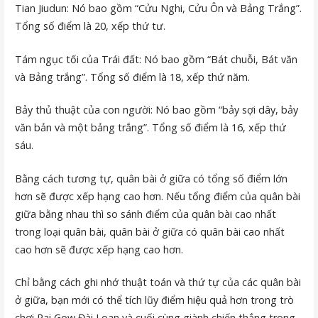
Tian Jiudun: Nó bao gồm “Cửu Nghi, Cửu Ôn và Bảng Trắng”.
Tổng số điểm là 20, xếp thứ tư.
Tám ngục tối của Trái đất: Nó bao gồm “Bát chuỗi, Bát văn
và Bảng trắng”. Tổng số điểm là 18, xếp thứ năm.
Bảy thủ thuật của con người: Nó bao gồm “bảy sợi dây, bảy
văn bản và một bảng trắng”. Tổng số điểm là 16, xếp thứ
sáu.
Bằng cách tương tự, quân bài ở giữa có tổng số điểm lớn
hơn sẽ được xếp hạng cao hơn. Nếu tổng điểm của quân bài
giữa bằng nhau thì so sánh điểm của quân bài cao nhất
trong loại quân bài, quân bài ở giữa có quân bài cao nhất
cao hơn sẽ được xếp hạng cao hơn.
Chỉ bằng cách ghi nhớ thuật toán và thứ tự của các quân bài
ở giữa, bạn mới có thể tích lũy điểm hiệu quả hơn trong trò
chơi Pai Gow Đài Loan và cuối cùng giành chiến thắng trong