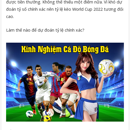
được tiền thưởng. Không thể thiếu một điểm nữa. Vì khó dự
đoán tỷ số chính xác nên tỷ lệ kèo World Cup 2022 tương đối
cao.
Làm thế nào để dự đoán tỷ lệ chính xác?