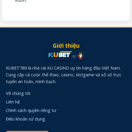
kubet
Giới thiệu
KUBET789 là nhà cái KU CASINO uy tín hàng đầu Việt Nam.
Cung cấp cá cược thể thao, casino, slotgame và xổ số trực
tuyến an toàn, minh bạch.
Về chúng tôi
Liên hệ
Chính sách quyền riêng tư
Điều khoản sử dụng