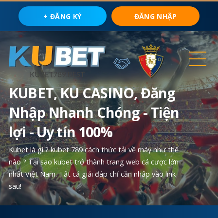
+ ĐĂNG KÝ
ĐĂNG NHẬP
Chuyển
tới
phần
nội
dung
KUBET, KU CASINO, Đăng
Nhập Nhanh Chóng - Tiện
lợi - Uy tín 100%
Kubet là gì ? kubet 789 cách thức tải về máy như thế
nào ? Tại sao kubet trở thành trang web cá cược lớn
nhất Việt Nam. Tất cả giải đáp chỉ cần nhấp vào link
sau!