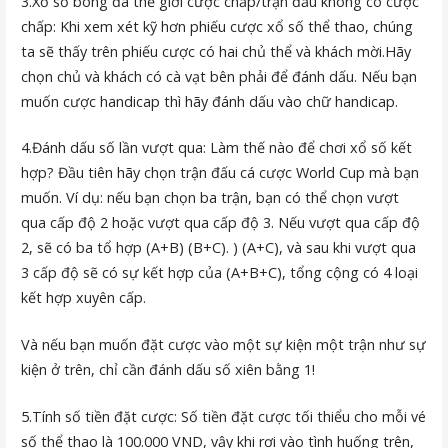
3.Xổ số bóng đá thế giới cược chấp/trận đấu không có cược
chấp: Khi xem xét kỹ hơn phiếu cược xổ số thể thao, chúng
ta sẽ thấy trên phiếu cược có hai chủ thể và khách mời.Hãy
chọn chủ và khách có cà vạt bên phải để đánh dấu. Nếu bạn
muốn cược handicap thì hãy đánh dấu vào chữ handicap.
4.Đánh dấu số lần vượt qua: Làm thế nào để chơi xổ số kết
hợp? Đầu tiên hãy chọn trận đấu cá cược World Cup mà bạn
muốn. Ví dụ: nếu bạn chọn ba trận, bạn có thể chọn vượt
qua cấp độ 2 hoặc vượt qua cấp độ 3. Nếu vượt qua cấp độ
2, sẽ có ba tổ hợp (A+B) (B+C). ) (A+C), và sau khi vượt qua
3 cấp độ sẽ có sự kết hợp của (A+B+C), tổng cộng có 4 loại
kết hợp xuyên cấp.
Và nếu bạn muốn đặt cược vào một sự kiện một trận như sự
kiện ở trên, chỉ cần đánh dấu số xiên bằng 1!
5.Tính số tiền đặt cược: Số tiền đặt cược tối thiểu cho mỗi vé
số thể thao là 100.000 VND, vậy khi rơi vào tình huống trên,