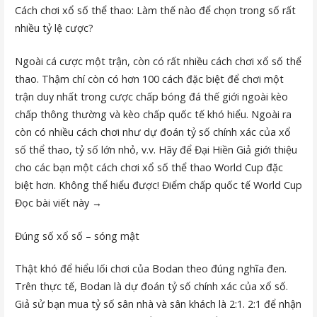
Cách chơi xổ số thể thao: Làm thế nào để chọn trong số rất
nhiều tỷ lệ cược?
Ngoài cá cược một trận, còn có rất nhiều cách chơi xổ số thể
thao. Thậm chí còn có hơn 100 cách đặc biệt để chơi một
trận duy nhất trong cược chấp bóng đá thế giới ngoài kèo
chấp thông thường và kèo chấp quốc tế khó hiểu. Ngoài ra
còn có nhiều cách chơi như dự đoán tỷ số chính xác của xổ
số thể thao, tỷ số lớn nhỏ, v.v. Hãy để Đại Hiền Giả giới thiệu
cho các bạn một cách chơi xổ số thể thao World Cup đặc
biệt hơn. Không thể hiểu được! Điểm chấp quốc tế World Cup
Đọc bài viết này →
Đúng số xổ số – sóng mật
Thật khó để hiểu lối chơi của Bodan theo đúng nghĩa đen.
Trên thực tế, Bodan là dự đoán tỷ số chính xác của xổ số.
Giả sử bạn mua tỷ số sân nhà và sân khách là 2:1. 2:1 để nhận