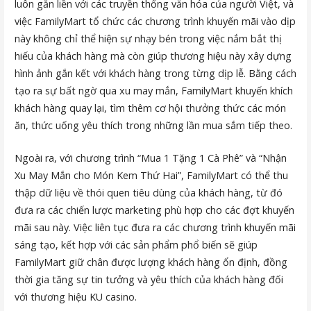
luôn gắn liền với các truyền thống văn hóa của người Việt, và
việc FamilyMart tổ chức các chương trình khuyến mãi vào dịp
này không chỉ thể hiện sự nhạy bén trong việc nắm bắt thị
hiếu của khách hàng mà còn giúp thương hiệu này xây dựng
hình ảnh gắn kết với khách hàng trong từng dịp lễ. Bằng cách
tạo ra sự bất ngờ qua xu may mắn, FamilyMart khuyến khích
khách hàng quay lại, tìm thêm cơ hội thưởng thức các món
ăn, thức uống yêu thích trong những lần mua sắm tiếp theo.
Ngoài ra, với chương trình “Mua 1 Tặng 1 Cà Phê” và “Nhận
Xu May Mắn cho Món Kem Thứ Hai”, FamilyMart có thể thu
thập dữ liệu về thói quen tiêu dùng của khách hàng, từ đó
đưa ra các chiến lược marketing phù hợp cho các đợt khuyến
mãi sau này. Việc liên tục đưa ra các chương trình khuyến mãi
sáng tạo, kết hợp với các sản phẩm phổ biến sẽ giúp
FamilyMart giữ chân được lượng khách hàng ổn định, đồng
thời gia tăng sự tin tưởng và yêu thích của khách hàng đối
với thương hiệu KU casino.