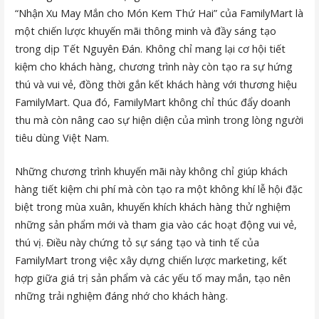
“Nhận Xu May Mắn cho Món Kem Thứ Hai” của FamilyMart là
một chiến lược khuyến mãi thông minh và đầy sáng tạo
trong dịp Tết Nguyên Đán. Không chỉ mang lại cơ hội tiết
kiệm cho khách hàng, chương trình này còn tạo ra sự hứng
thú và vui vẻ, đồng thời gắn kết khách hàng với thương hiệu
FamilyMart. Qua đó, FamilyMart không chỉ thúc đẩy doanh
thu mà còn nâng cao sự hiện diện của mình trong lòng người
tiêu dùng Việt Nam.
Những chương trình khuyến mãi này không chỉ giúp khách
hàng tiết kiệm chi phí mà còn tạo ra một không khí lễ hội đặc
biệt trong mùa xuân, khuyến khích khách hàng thử nghiệm
những sản phẩm mới và tham gia vào các hoạt động vui vẻ,
thú vị. Điều này chứng tỏ sự sáng tạo và tinh tế của
FamilyMart trong việc xây dựng chiến lược marketing, kết
hợp giữa giá trị sản phẩm và các yếu tố may mắn, tạo nên
những trải nghiệm đáng nhớ cho khách hàng.