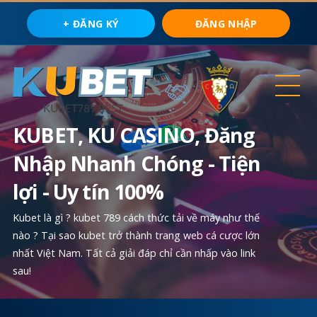
+ ĐĂNG KÝ
ĐĂNG NHẬP
Chuyển
tới
phần
nội
dung
KUBET, KU CASINO, Đăng
Nhập Nhanh Chóng - Tiện
lợi - Uy tín 100%
Kubet là gì ? kubet 789 cách thức tải về máy như thế
nào ? Tại sao kubet trở thành trang web cá cược lớn
nhất Việt Nam. Tất cả giải đáp chỉ cần nhấp vào link
sau!