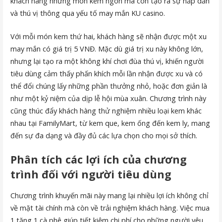
khách hàng những món kem ngon mà còn tạo ra sự hấp dẫn
và thú vị thông qua yếu tố may mắn KU casino.
Với mỗi món kem thứ hai, khách hàng sẽ nhận được một xu
may mắn có giá trị 5 VNĐ. Mặc dù giá trị xu này không lớn,
nhưng lại tạo ra một không khí chơi đùa thú vị, khiến người
tiêu dùng cảm thấy phấn khích mỗi lần nhận được xu và có
thể đổi chúng lấy những phần thưởng nhỏ, hoặc đơn giản là
như một kỷ niệm của dịp lễ hội mùa xuân. Chương trình này
cũng thúc đẩy khách hàng thử nghiệm nhiều loại kem khác
nhau tại FamilyMart, từ kem que, kem ống đến kem ly, mang
đến sự đa dạng và đầy đủ các lựa chọn cho mọi sở thích.
Phân tích các lợi ích của chương
trình đối với người tiêu dùng
Chương trình khuyến mãi này mang lại nhiều lợi ích không chỉ
về mặt tài chính mà còn về trải nghiệm khách hàng. Việc mua
1 tặng 1 cà phê giúp tiết kiệm chi phí cho những người yêu