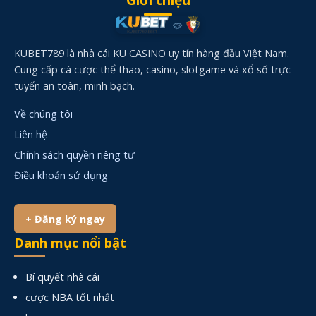
KUBET789 là nhà cái KU CASINO uy tín hàng đầu Việt Nam.
Cung cấp cá cược thể thao, casino, slotgame và xổ số trực
tuyến an toàn, minh bạch.
Về chúng tôi
Liên hệ
Chính sách quyền riêng tư
Điều khoản sử dụng
+ Đăng ký ngay
Danh mục nổi bật
Bí quyết nhà cái
cược NBA tốt nhất