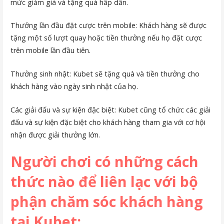
mức giảm giá và tặng quà hấp dẫn.
Thưởng lần đầu đặt cược trên mobile: Khách hàng sẽ được
tặng một số lượt quay hoặc tiền thưởng nếu họ đặt cược
trên mobile lần đầu tiên.
Thưởng sinh nhật: Kubet sẽ tặng quà và tiền thưởng cho
khách hàng vào ngày sinh nhật của họ.
Các giải đấu và sự kiện đặc biệt: Kubet cũng tổ chức các giải
đấu và sự kiện đặc biệt cho khách hàng tham gia với cơ hội
nhận được giải thưởng lớn.
Người chơi có những cách
thức nào để liên lạc với bộ
phận chăm sóc khách hàng
tại Kubet: