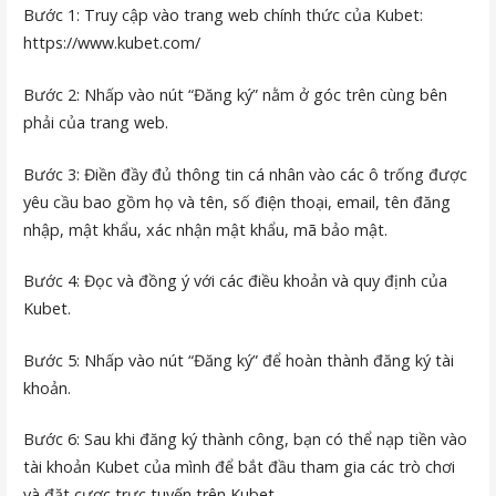
Bước 1: Truy cập vào trang web chính thức của Kubet:
https://www.kubet.com/
Bước 2: Nhấp vào nút “Đăng ký” nằm ở góc trên cùng bên
phải của trang web.
Bước 3: Điền đầy đủ thông tin cá nhân vào các ô trống được
yêu cầu bao gồm họ và tên, số điện thoại, email, tên đăng
nhập, mật khẩu, xác nhận mật khẩu, mã bảo mật.
Bước 4: Đọc và đồng ý với các điều khoản và quy định của
Kubet.
Bước 5: Nhấp vào nút “Đăng ký” để hoàn thành đăng ký tài
khoản.
Bước 6: Sau khi đăng ký thành công, bạn có thể nạp tiền vào
tài khoản Kubet của mình để bắt đầu tham gia các trò chơi
và đặt cược trực tuyến trên Kubet.