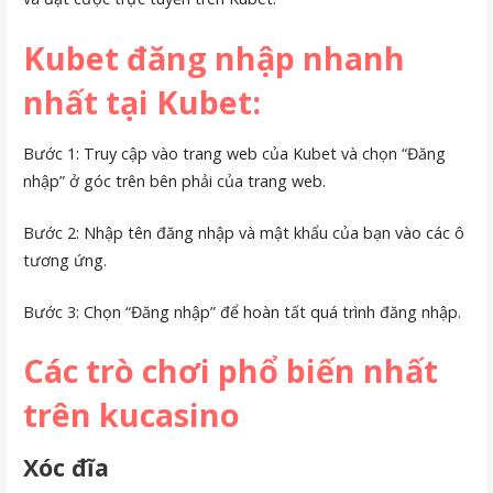
Kubet đăng nhập nhanh
nhất tại Kubet:
Bước 1: Truy cập vào trang web của Kubet và chọn “Đăng
nhập” ở góc trên bên phải của trang web.
Bước 2: Nhập tên đăng nhập và mật khẩu của bạn vào các ô
tương ứng.
Bước 3: Chọn “Đăng nhập” để hoàn tất quá trình đăng nhập.
Các trò chơi phổ biến nhất
trên
kucasino
Xóc đĩa