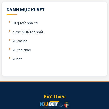
DANH MỤC KUBET
Bí quyết nhà cái
cược NBA tốt nhất
ku casino
ku the thao
kubet
Giới thiệu