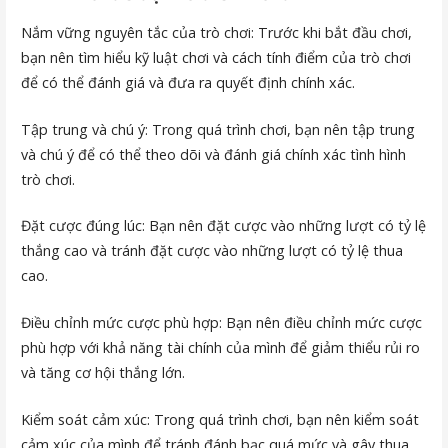
Nắm vững nguyên tắc của trò chơi: Trước khi bắt đầu chơi,
bạn nên tìm hiểu kỹ luật chơi và cách tính điểm của trò chơi
để có thể đánh giá và đưa ra quyết định chính xác.
Tập trung và chú ý: Trong quá trình chơi, bạn nên tập trung
và chú ý để có thể theo dõi và đánh giá chính xác tình hình
trò chơi.
Đặt cược đúng lúc: Bạn nên đặt cược vào những lượt có tỷ lệ
thắng cao và tránh đặt cược vào những lượt có tỷ lệ thua
cao.
Điều chỉnh mức cược phù hợp: Bạn nên điều chỉnh mức cược
phù hợp với khả năng tài chính của mình để giảm thiểu rủi ro
và tăng cơ hội thắng lớn.
Kiểm soát cảm xúc: Trong quá trình chơi, bạn nên kiểm soát
cảm xúc của mình để tránh đánh bạc quá mức và gây thua