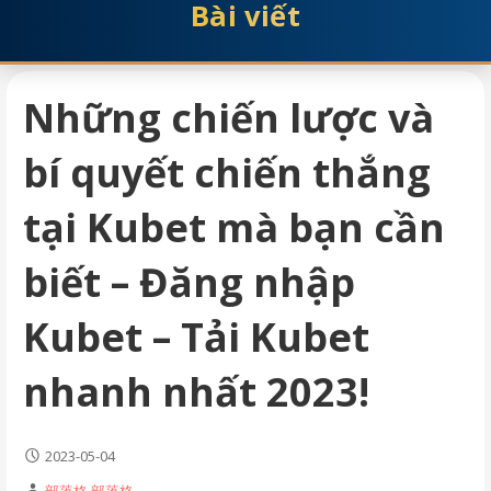
Bài viết
Những chiến lược và
bí quyết chiến thắng
tại Kubet mà bạn cần
biết – Đăng nhập
Kubet – Tải Kubet
nhanh nhất 2023!
2023-05-04
部落格 部落格