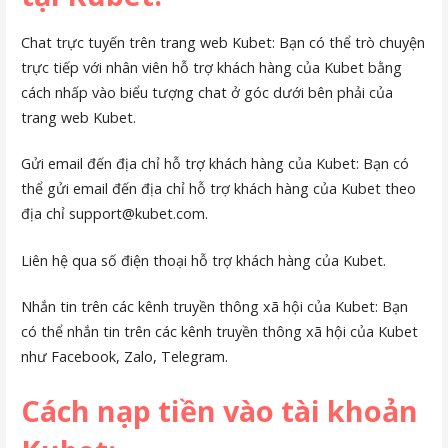
Chat trực tuyến trên trang web Kubet: Bạn có thể trò chuyện
trực tiếp với nhân viên hỗ trợ khách hàng của Kubet bằng
cách nhấp vào biểu tượng chat ở góc dưới bên phải của
trang web Kubet.
Gửi email đến địa chỉ hỗ trợ khách hàng của Kubet: Bạn có
thể gửi email đến địa chỉ hỗ trợ khách hàng của Kubet theo
địa chỉ support@kubet.com.
Liên hệ qua số điện thoại hỗ trợ khách hàng của Kubet.
Nhắn tin trên các kênh truyền thông xã hội của Kubet: Bạn
có thể nhắn tin trên các kênh truyền thông xã hội của Kubet
như Facebook, Zalo, Telegram.
Cách nạp tiền vào tài khoản