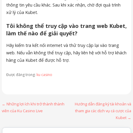
thông tin yêu cầu khác. Sau khi xác nhận, chờ đợi quá trình
xử lý của Kubet.
Tôi không thể truy cập vào trang web Kubet,
làm thế nào để giải quyết?
Hãy kiểm tra kết nối internet và thử truy cập lại vào trang
web. Nếu vẫn không thể truy cập, hãy liên hệ với hỗ trợ khách
hàng của Kubet để được hỗ trợ.
Được đăng trong:
ku casino
Điều
← Những lợi ích khi trở thành thành
Hướng dẫn đăng ký tài khoản và
viên của Ku Casino Live
tham gia các dịch vụ cá cược của
hướng
Kubet →
bài
Tìm