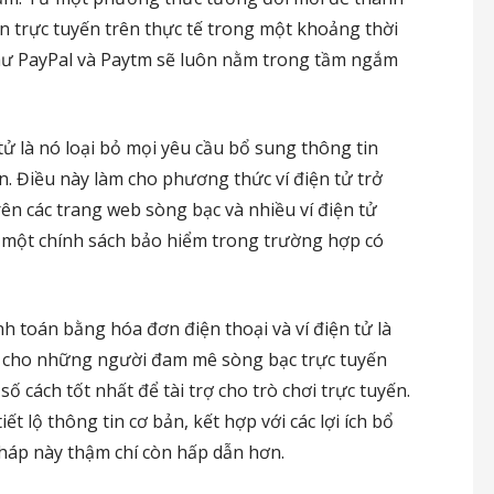
n trực tuyến trên thực tế trong một khoảng thời
như PayPal và Paytm sẽ luôn nằm trong tầm ngắm
 tử là nó loại bỏ mọi yêu cầu bổ sung thông tin
. Điều này làm cho phương thức ví điện tử trở
n các trang web sòng bạc và nhiều ví điện tử
một chính sách bảo hiểm trong trường hợp có
h toán bằng hóa đơn điện thoại và ví điện tử là
t cho những người đam mê sòng bạc trực tuyến
số cách tốt nhất để tài trợ cho trò chơi trực tuyến.
ết lộ thông tin cơ bản, kết hợp với các lợi ích bổ
háp này thậm chí còn hấp dẫn hơn.