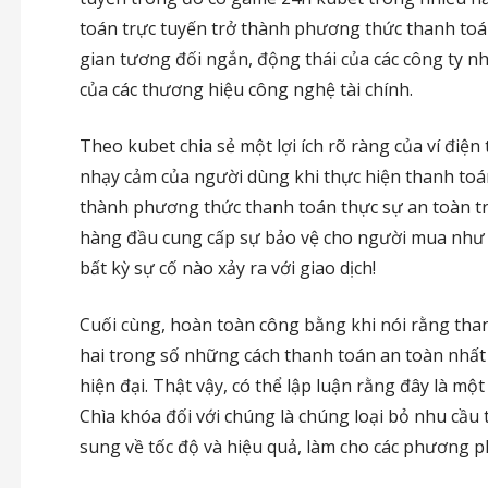
toán trực tuyến trở thành phương thức thanh toá
gian tương đối ngắn, động thái của các công ty 
của các thương hiệu công nghệ tài chính.
Theo kubet chia sẻ một lợi ích rõ ràng của ví điện
nhạy cảm của người dùng khi thực hiện thanh toán
thành phương thức thanh toán thực sự an toàn trê
hàng đầu cung cấp sự bảo vệ cho người mua như 
bất kỳ sự cố nào xảy ra với giao dịch!
Cuối cùng, hoàn toàn công bằng khi nói rằng than
hai trong số những cách thanh toán an toàn nhấ
hiện đại. Thật vậy, có thể lập luận rằng đây là một 
Chìa khóa đối với chúng là chúng loại bỏ nhu cầu ti
sung về tốc độ và hiệu quả, làm cho các phương p