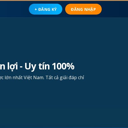
+ ĐĂNG KÝ
ĐĂNG NHẬP
lợi - Uy tín 100%
c lớn nhất Việt Nam. Tất cả giải đáp chỉ