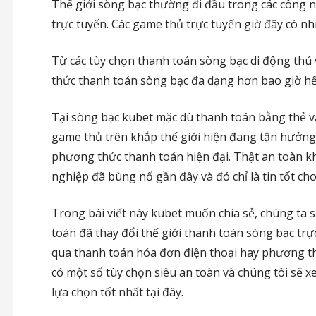
Thế giới sòng bạc thường đi đầu trong các công 
trực tuyến. Các game thủ trực tuyến giờ đây có nhi
Từ các tùy chọn thanh toán sòng bạc di động thú v
thức thanh toán sòng bạc đa dạng hơn bao giờ hế
Tại sòng bạc kubet mặc dù thanh toán bằng thẻ vẫ
game thủ trên khắp thế giới hiện đang tận hưởng 
phương thức thanh toán hiện đại. Thật an toàn khi
nghiệp đã bùng nổ gần đây và đó chỉ là tin tốt 
Trong bài viết này kubet muốn chia sẻ, chúng t
toán đã thay đổi thế giới thanh toán sòng bạc trực
qua thanh toán hóa đơn điện thoại hay phương thứ
có một số tùy chọn siêu an toàn và chúng tôi sẽ 
lựa chọn tốt nhất tại đây.