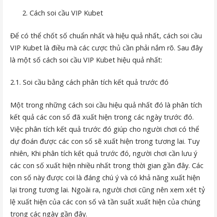
Cách soi cầu VIP Kubet
Để có thể chốt số chuẩn nhất và hiệu quả nhất, cách soi cầu
VIP Kubet là điều mà các cược thủ cần phải nắm rõ. Sau đây
là một số cách soi cầu VIP Kubet hiệu quả nhất:
2.1. Soi cầu bằng cách phân tích kết quả trước đó
Một trong những cách soi cầu hiệu quả nhất đó là phân tích
kết quả các con số đã xuất hiện trong các ngày trước đó.
Việc phân tích kết quả trước đó giúp cho người chơi có thể
dự đoán được các con số sẽ xuất hiện trong tương lai. Tuy
nhiên, Khi phân tích kết quả trước đó, người chơi cần lưu ý
các con số xuất hiện nhiều nhất trong thời gian gần đây. Các
con số này được coi là đáng chú ý và có khả năng xuất hiện
lại trong tương lai. Ngoài ra, người chơi cũng nên xem xét tỷ
lệ xuất hiện của các con số và tần suất xuất hiện của chúng
trong các ngày gần đây.