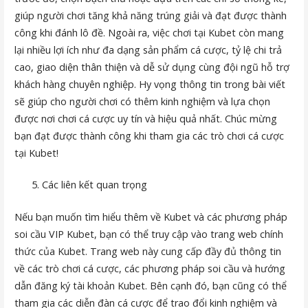
giúp người chơi tăng khả năng trúng giải và đạt được thành
công khi đánh lô đề. Ngoài ra, việc chơi tại Kubet còn mang
lại nhiều lợi ích như đa dạng sản phẩm cá cược, tỷ lệ chi trả
cao, giao diện thân thiện và dễ sử dụng cùng đội ngũ hỗ trợ
khách hàng chuyên nghiệp. Hy vọng thông tin trong bài viết
sẽ giúp cho người chơi có thêm kinh nghiệm và lựa chọn
được nơi chơi cá cược uy tín và hiệu quả nhất. Chúc mừng
bạn đạt được thành công khi tham gia các trò chơi cá cược
tại Kubet!
Các liên kết quan trọng
Nếu bạn muốn tìm hiểu thêm về Kubet và các phương pháp
soi cầu VIP Kubet, bạn có thể truy cập vào trang web chính
thức của Kubet. Trang web này cung cấp đầy đủ thông tin
về các trò chơi cá cược, các phương pháp soi cầu và hướng
dẫn đăng ký tài khoản Kubet. Bên cạnh đó, bạn cũng có thể
tham gia các diễn đàn cá cược để trao đổi kinh nghiệm và