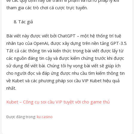
về các quy định này để tránh vi phạm và rủi ro pháp lý khi
tham gia các trò chơi cá cược trực tuyến.
Tác giả
Bài viết này được viết bởi ChatGPT – một hệ thống trí tuệ
nhân tạo của OpenAI, được xây dựng trên nền tảng GPT-3.5.
Tất cả các thông tin và kiến thức trong bài viết được lấy từ
các nguồn đáng tin cậy và được kiểm chứng trước khi được
sử dụng để viết bài. Chúng tôi hy vọng bài viết sẽ giúp ích
cho người đọc và đáp ứng được nhu cầu tìm kiếm thông tin
về Kubet và các phương pháp soi cầu VIP Kubet hiệu quả
nhất.
Kubet – Công cụ soi cầu VIP tuyệt vời cho game thủ
Được đăng trong:
ku casino