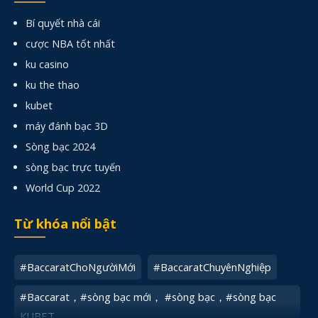
Bí quyết nhà cái
cược NBA tốt nhất
ku casino
ku the thao
kubet
máy đánh bạc 3D
Sòng bạc 2024
sòng bạc trực tuyến
World Cup 2022
Từ khóa nổi bật
#BaccaratChoNgườiMới
#BaccaratChuyênNghiệp
#Baccarat，#sòng bạc mới， #sòng bạc，#sòng bạc
KUBET，