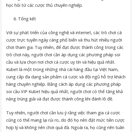
học hỏi từ các cược thủ chuyên nghiệp.
Tổng kết
Với sự phát triển của công nghệ và internet, các trò chơi cá
cược trực tuyến ngày càng phổ biến và thu hút nhiều người
chơi tham gia. Tuy nhiên, để đạt được thành công trong các
trò chơi này, người chơi cần áp dụng các phương pháp soi
cầu và lựa chọn nơi chơi cá cược uy tín và hiệu quả nhất.
Kubet là một trong những nhà cái hàng đầu tại Việt Nam,
cung cấp đa dạng sản phẩm cá cược và đội ngũ hỗ trợ khách
hàng chuyên nghiệp. Bằng cách áp dụng các phương pháp
soi cầu VIP Kubet hiệu quả nhất, người chơi có thể tăng khả
năng trúng giải và đạt được thành công khi đánh lô đề.
Tuy nhiên, người chơi cần lưu ý rằng việc tham gia cá cược
cũng có thể mang lại rủi ro, do đó họ nên đặt mức tiền cược
hợp lý và không nên chơi quá đà. Ngoài ra, họ cũng nên tuân