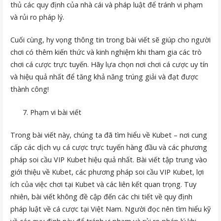
thủ các quy định của nhà cái và pháp luật để tránh vi phạm
và rủi ro pháp lý.
Cuối cùng, hy vọng thông tin trong bài viết sẽ giúp cho người
chơi có thêm kiến thức và kinh nghiệm khi tham gia các trò
chơi cá cược trực tuyến. Hãy lựa chọn nơi chơi cá cược uy tín
và hiệu quả nhất để tăng khả năng trúng giải và đạt được
thành công!
Phạm vi bài viết
Trong bài viết này, chúng ta đã tìm hiểu về Kubet – nơi cung
cấp các dịch vụ cá cược trực tuyến hàng đầu và các phương
pháp soi cầu VIP Kubet hiệu quả nhất. Bài viết tập trung vào
giới thiệu về Kubet, các phương pháp soi cầu VIP Kubet, lợi
ích của việc chơi tại Kubet và các liên kết quan trọng. Tuy
nhiên, bài viết không đề cập đến các chi tiết về quy định
pháp luật về cá cược tại Việt Nam. Người đọc nên tìm hiểu kỹ