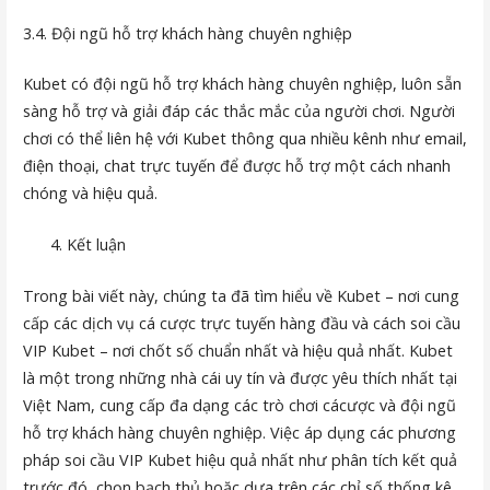
3.4. Đội ngũ hỗ trợ khách hàng chuyên nghiệp
Kubet có đội ngũ hỗ trợ khách hàng chuyên nghiệp, luôn sẵn
sàng hỗ trợ và giải đáp các thắc mắc của người chơi. Người
chơi có thể liên hệ với Kubet thông qua nhiều kênh như email,
điện thoại, chat trực tuyến để được hỗ trợ một cách nhanh
chóng và hiệu quả.
Kết luận
Trong bài viết này, chúng ta đã tìm hiểu về Kubet – nơi cung
cấp các dịch vụ cá cược trực tuyến hàng đầu và cách soi cầu
VIP Kubet – nơi chốt số chuẩn nhất và hiệu quả nhất. Kubet
là một trong những nhà cái uy tín và được yêu thích nhất tại
Việt Nam, cung cấp đa dạng các trò chơi cácược và đội ngũ
hỗ trợ khách hàng chuyên nghiệp. Việc áp dụng các phương
pháp soi cầu VIP Kubet hiệu quả nhất như phân tích kết quả
trước đó, chọn bạch thủ hoặc dựa trên các chỉ số thống kê,