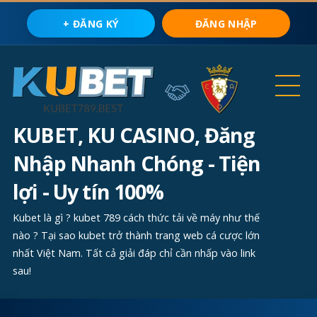
+ ĐĂNG KÝ
ĐĂNG NHẬP
Chuyển
tới
phần
nội
dung
KUBET, KU CASINO, Đăng
Nhập Nhanh Chóng - Tiện
lợi - Uy tín 100%
Kubet là gì ? kubet 789 cách thức tải về máy như thế
nào ? Tại sao kubet trở thành trang web cá cược lớn
nhất Việt Nam. Tất cả giải đáp chỉ cần nhấp vào link
sau!