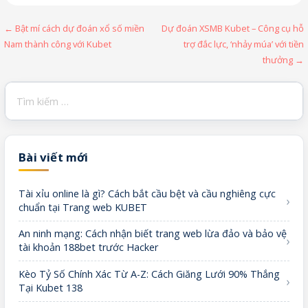
Điều
← Bật mí cách dự đoán xổ số miền
Dự đoán XSMB Kubet – Công cụ hỗ
Nam thành công với Kubet
trợ đắc lực, ‘nhảy múa’ với tiền
hướng
thưởng →
bài
Tìm
viết
kiếm
cho:
Bài viết mới
Tài xỉu online là gì? Cách bắt cầu bệt và cầu nghiêng cực
chuẩn tại Trang web KUBET
An ninh mạng: Cách nhận biết trang web lừa đảo và bảo vệ
tài khoản 188bet trước Hacker
Kèo Tỷ Số Chính Xác Từ A-Z: Cách Giăng Lưới 90% Thắng
Tại Kubet 138