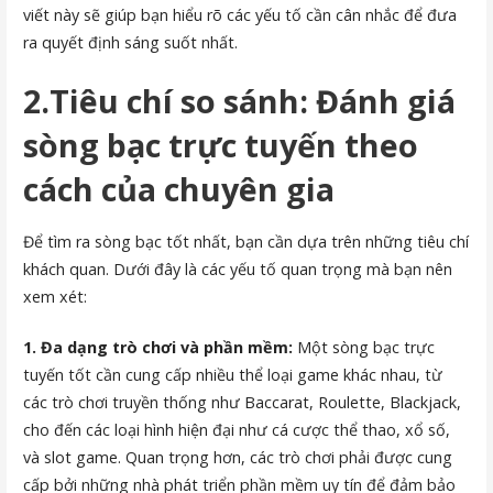
viết này sẽ giúp bạn hiểu rõ các yếu tố cần cân nhắc để đưa
ra quyết định sáng suốt nhất.
2.
Tiêu chí so sánh: Đánh giá
sòng bạc trực tuyến theo
cách của chuyên gia
Để tìm ra sòng bạc tốt nhất, bạn cần dựa trên những tiêu chí
khách quan. Dưới đây là các yếu tố quan trọng mà bạn nên
xem xét:
1. Đa dạng trò chơi và phần mềm:
Một sòng bạc trực
tuyến tốt cần cung cấp nhiều thể loại game khác nhau, từ
các trò chơi truyền thống như Baccarat, Roulette, Blackjack,
cho đến các loại hình hiện đại như cá cược thể thao, xổ số,
và slot game. Quan trọng hơn, các trò chơi phải được cung
cấp bởi những nhà phát triển phần mềm uy tín để đảm bảo