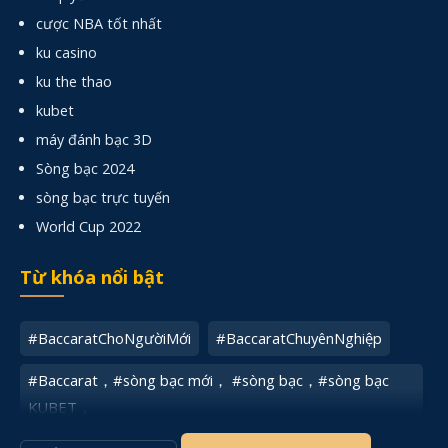
cược NBA tốt nhất
ku casino
ku the thao
kubet
máy đánh bạc 3D
Sòng bạc 2024
sòng bạc trực tuyến
World Cup 2022
Từ khóa nổi bật
#BaccaratChoNgườiMới
#BaccaratChuyênNghiệp
#Baccarat，#sòng bạc mới， #sòng bạc，#sòng bạc
KUBET，