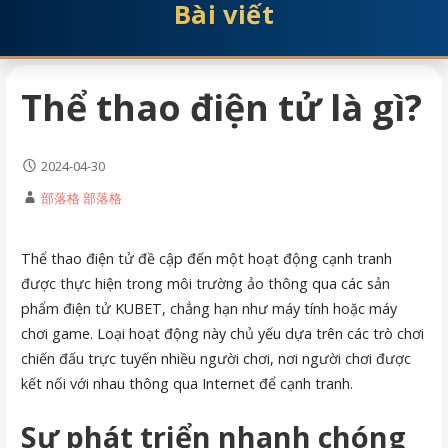
Bài viết
Thể thao điện tử là gì?
2024-04-30
部落格 部落格
Thể thao điện tử đề cập đến một hoạt động cạnh tranh
được thực hiện trong môi trường ảo thông qua các sản
phẩm điện tử KUBET, chẳng hạn như máy tính hoặc máy
chơi game. Loại hoạt động này chủ yếu dựa trên các trò chơi
chiến đấu trực tuyến nhiều người chơi, nơi người chơi được
kết nối với nhau thông qua Internet để cạnh tranh.
Sự phát triển nhanh chóng