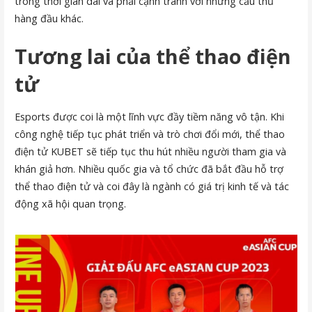
trong thời gian dài và phải cạnh tranh với những cầu thủ
hàng đầu khác.
Tương lai của thể thao điện
tử
Esports được coi là một lĩnh vực đầy tiềm năng vô tận. Khi
công nghệ tiếp tục phát triển và trò chơi đổi mới, thể thao
điện tử KUBET sẽ tiếp tục thu hút nhiều người tham gia và
khán giả hơn. Nhiều quốc gia và tổ chức đã bắt đầu hỗ trợ
thể thao điện tử và coi đây là ngành có giá trị kinh tế và tác
động xã hội quan trọng.