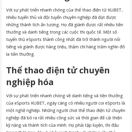
Với sự phát triển nhanh chóng của thể thao điện tử KUBET,
nhiều tuyển thủ và đội tuyển chuyên nghiệp đã đạt được
những thành tích ấn tượng. Họ đã giành được rất nhiều tiền
thưởng và danh tiếng trong các cuộc thi quốc tế. Một số
tuyển thủ eSports thành công nhất đã trở thành người nổi
tiếng và giành được hàng triệu, thậm chí hàng trăm nghìn đô
la tiền thưởng.
Thể thao điện tử chuyên
nghiệp hóa
Với sự phát triển nhanh chóng về danh tiếng và tiền thưởng
của eSports KUBET, ngày càng có nhiều người coi eSports là
một nghề nghiệp. Những người chơi thể thao điện tử chuyên
nghiệp đã bỏ ra rất nhiều công sức và thời gian để cải thiện
kỹ năng và thành tích của mình. Họ phải tập luyện, thi đấu