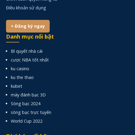
Điều khoản sử dụng
+ Đăng ký ngay
Danh mục nổi bật
Bí quyết nhà cái
cược NBA tốt nhất
ku casino
ku the thao
kubet
máy đánh bạc 3D
Sòng bạc 2024
sòng bạc trực tuyến
World Cup 2022