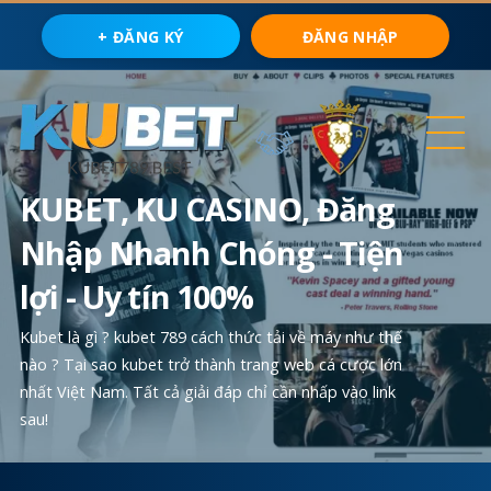
+ ĐĂNG KÝ
ĐĂNG NHẬP
Chuyển
tới
phần
nội
dung
KUBET, KU CASINO, Đăng
Nhập Nhanh Chóng - Tiện
lợi - Uy tín 100%
Kubet là gì ? kubet 789 cách thức tải về máy như thế
nào ? Tại sao kubet trở thành trang web cá cược lớn
nhất Việt Nam. Tất cả giải đáp chỉ cần nhấp vào link
sau!