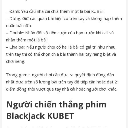
– Đánh: Yêu cầu nhà cái chia thêm một lá bài KUBET.
– Dừng: Giữ các quân bài hiện có trên tay và không nạp thêm
quân bài nữa.
– Double: Nhân đôi số tiền cược của bạn trước khi call và
nhận thêm một lá bài.
– Chia bài: Nếu người chơi có hai lá bài có giá trị như nhau
trên tay thì có thể chọn chia bài thành hai tay riêng biệt và
chơi riêng.
Trong game, người chơi cần đưa ra quyết định đúng đắn
nhất dựa trên số lượng bài trên tay để tiếp cận hoặc đạt 21
điểm đồng thời vượt qua tay nhà cái hoặc người chơi khác.
Người chiến thắng phim
Blackjack KUBET