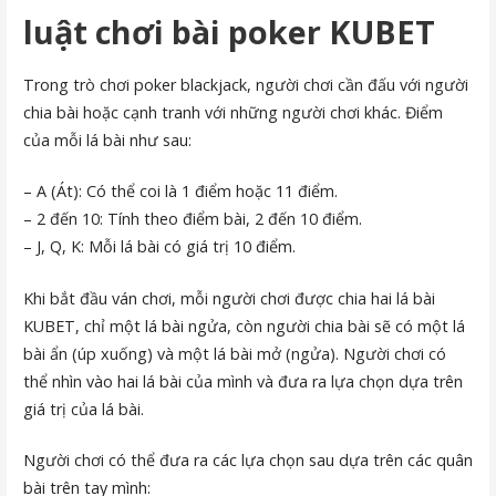
luật chơi bài poker KUBET
Trong trò chơi poker blackjack, người chơi cần đấu với người
chia bài hoặc cạnh tranh với những người chơi khác. Điểm
của mỗi lá bài như sau:
– A (Át): Có thể coi là 1 điểm hoặc 11 điểm.
– 2 đến 10: Tính theo điểm bài, 2 đến 10 điểm.
– J, Q, K: Mỗi lá bài có giá trị 10 điểm.
Khi bắt đầu ván chơi, mỗi người chơi được chia hai lá bài
KUBET, chỉ một lá bài ngửa, còn người chia bài sẽ có một lá
bài ẩn (úp xuống) và một lá bài mở (ngửa). Người chơi có
thể nhìn vào hai lá bài của mình và đưa ra lựa chọn dựa trên
giá trị của lá bài.
Người chơi có thể đưa ra các lựa chọn sau dựa trên các quân
bài trên tay mình: