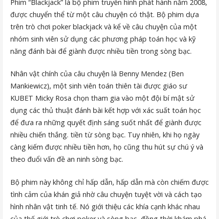
Phim “Blackjack” là bộ phim truyền hình phát hành năm 2008,
được chuyển thể từ một câu chuyện có thật. Bộ phim dựa
trên trò chơi poker blackjack và kể về câu chuyện của một
nhóm sinh viên sử dụng các phương pháp toán học và kỹ
năng đánh bài để giành được nhiều tiền trong sòng bạc.
Nhân vật chính của câu chuyện là Benny Mendez (Ben
Mankiewicz), một sinh viên toán thiên tài được giáo sư
KUBET Micky Rosa chọn tham gia vào một đội bí mật sử
dụng các thủ thuật đánh bài kết hợp với xác suất toán học
để đưa ra những quyết định sáng suốt nhất để giành được
nhiều chiến thắng. tiền từ sòng bạc. Tuy nhiên, khi họ ngày
càng kiếm được nhiều tiền hơn, họ cũng thu hút sự chú ý và
theo đuổi vấn đề an ninh sòng bạc.
Bộ phim này không chỉ hấp dẫn, hấp dẫn mà còn chiếm được
tình cảm của khán giả nhờ câu chuyện tuyệt vời và cách tạo
hình nhân vật tinh tế. Nó giới thiệu các khía cạnh khác nhau
của thế giới trò chơi poker và sòng bạc, đồng thời khám phá