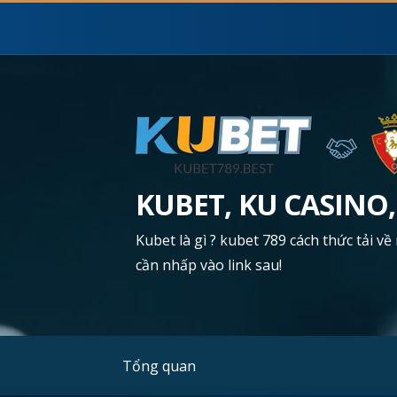
Chuyển
tới
phần
nội
dung
KUBET, KU CASINO, 
Kubet là gì ? kubet 789 cách thức tải v
cần nhấp vào link sau!
Tổng quan