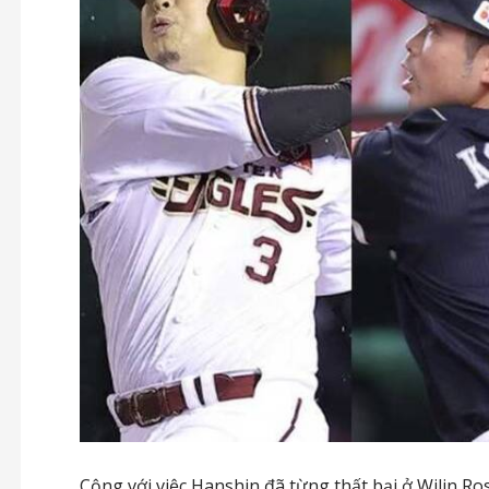
Cộng với việc Hanshin đã từng thất bại ở Wilin Ro