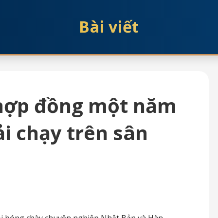
Bài viết
 hợp đồng một năm
ải chạy trên sân