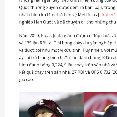
Những năm gần đây, tiêu chuẩn ném bóng của độ
Quốc thường xuyên được đem ra bàn luận, trong đ
nhất chính ku11 net là tiền vệ Mel Rojas Jr
kubet1
nghiệp Hàn Quốc và đã chuyển đi. cho những chú 
Năm 2020, Rojas Jr. đã giành được cú đúp chức vô 
và 135 lần RBI tại Giải bóng chày chuyên nghiệp
và được coi như một vị cứu tinh. Tuy nhiên, với m
ấy chỉ trả trung bình 0,217 lần đánh bóng, 8 lần c
bình đánh bóng 0,224, 9 lần chạy trên sân nhà và
kết quả chạy trên sân nhà, 27 RBI và OPS 0,732 (
giá cao.