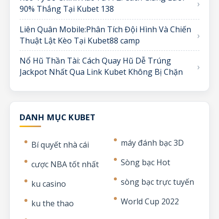
90% Thắng Tại Kubet 138
Liên Quân Mobile:Phân Tích Đội Hình Và Chiến
Thuật Lật Kèo Tại Kubet88 camp
Nổ Hũ Thần Tài: Cách Quay Hũ Dễ Trúng
Jackpot Nhất Qua Link Kubet Không Bị Chặn
DANH MỤC KUBET
máy đánh bạc 3D
Bí quyết nhà cái
Sòng bạc Hot
cược NBA tốt nhất
sòng bạc trực tuyến
ku casino
World Cup 2022
ku the thao