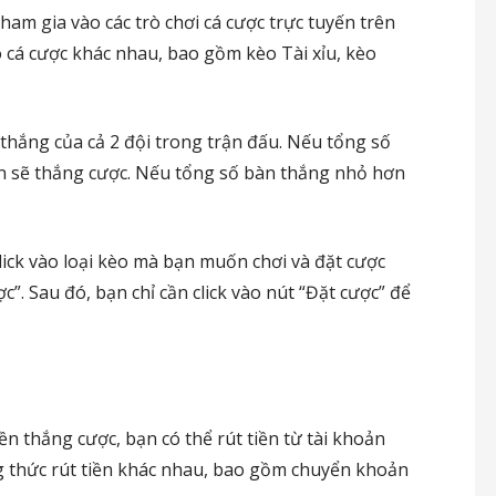
tham gia vào các trò chơi cá cược trực tuyến trên
o cá cược khác nhau, bao gồm kèo Tài xỉu, kèo
 thắng của cả 2 đội trong trận đấu. Nếu tổng số
ạn sẽ thắng cược. Nếu tổng số bàn thắng nhỏ hơn
click vào loại kèo mà bạn muốn chơi và đặt cược
c”. Sau đó, bạn chỉ cần click vào nút “Đặt cược” để
iền thắng cược, bạn có thể rút tiền từ tài khoản
g thức rút tiền khác nhau, bao gồm chuyển khoản