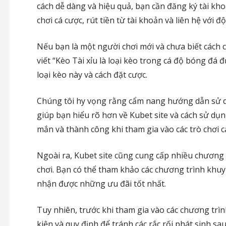
cách dễ dàng và hiệu quả, bạn cần đăng ký tài khoả
chơi cá cược, rút tiền từ tài khoản và liên hệ với đ
Nếu bạn là một người chơi mới và chưa biết cách c
viết “Kèo Tài xỉu là loại kèo trong cá độ bóng đá 
loại kèo này và cách đặt cược.
Chúng tôi hy vọng rằng cẩm nang hướng dẫn sử d
giúp bạn hiểu rõ hơn về Kubet site và cách sử dụ
mắn và thành công khi tham gia vào các trò chơi cá
Ngoài ra, Kubet site cũng cung cấp nhiều chương
chơi. Bạn có thể tham khảo các chương trình khuy
nhận được những ưu đãi tốt nhất.
Tuy nhiên, trước khi tham gia vào các chương trì
kiện và quy định để tránh các rắc rối phát sinh sau