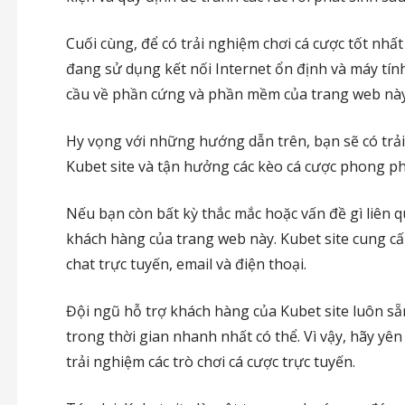
Cuối cùng, để có trải nghiệm chơi cá cược tốt nhấ
đang sử dụng kết nối Internet ổn định và máy tính
cầu về phần cứng và phần mềm của trang web này
Hy vọng với những hướng dẫn trên, bạn sẽ có trải 
Kubet site và tận hưởng các kèo cá cược phong ph
Nếu bạn còn bất kỳ thắc mắc hoặc vấn đề gì liên qu
khách hàng của trang web này. Kubet site cung c
chat trực tuyến, email và điện thoại.
Đội ngũ hỗ trợ khách hàng của Kubet site luôn sẵ
trong thời gian nhanh nhất có thể. Vì vậy, hãy yên
trải nghiệm các trò chơi cá cược trực tuyến.