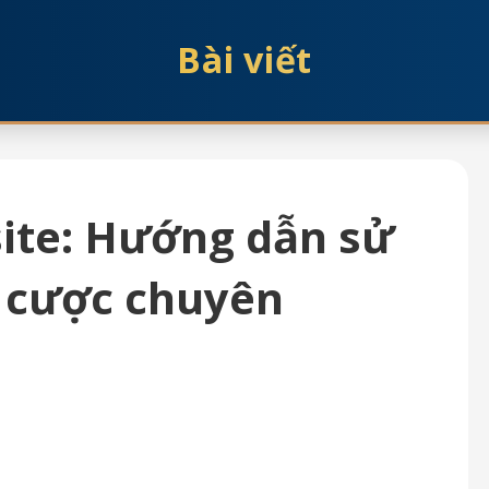
Bài viết
ite: Hướng dẫn sử
 cược chuyên