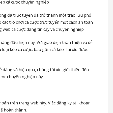
eb cá cược chuyên nghiệp
bóng đá trực tuyến đã trở thành một trào lưu phổ
o các trò chơi cá cược trực tuyến một cách an toàn
ng web cá cược đáng tin cậy và chuyên nghiệp.
àng đầu hiện nay. Với giao diện thân thiện và dễ
 loại kèo cá cược, bao gồm cả kèo Tài xỉu được
 dàng và hiệu quả, chúng tôi xin giới thiệu đến
ược chuyên nghiệp này.
hoản trên trang web này. Việc đăng ký tài khoản
để hoàn thành.