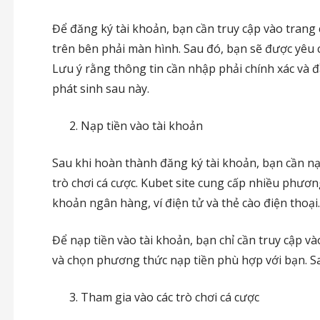
Để đăng ký tài khoản, bạn cần truy cập vào trang c
trên bên phải màn hình. Sau đó, bạn sẽ được yêu c
Lưu ý rằng thông tin cần nhập phải chính xác và 
phát sinh sau này.
Nạp tiền vào tài khoản
Sau khi hoàn thành đăng ký tài khoản, bạn cần nạp
trò chơi cá cược. Kubet site cung cấp nhiều phươ
khoản ngân hàng, ví điện tử và thẻ cào điện thoại.
Để nạp tiền vào tài khoản, bạn chỉ cần truy cập v
và chọn phương thức nạp tiền phù hợp với bạn. S
Tham gia vào các trò chơi cá cược