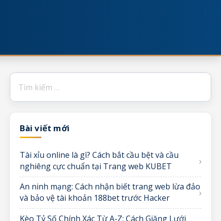
Tìm
kiếm
cho:
Bài viết mới
Tài xỉu online là gì? Cách bắt cầu bệt và cầu
nghiêng cực chuẩn tại Trang web KUBET
An ninh mạng: Cách nhận biết trang web lừa đảo
và bảo vệ tài khoản 188bet trước Hacker
Kèo Tỷ Số Chính Xác Từ A-Z: Cách Giăng Lưới