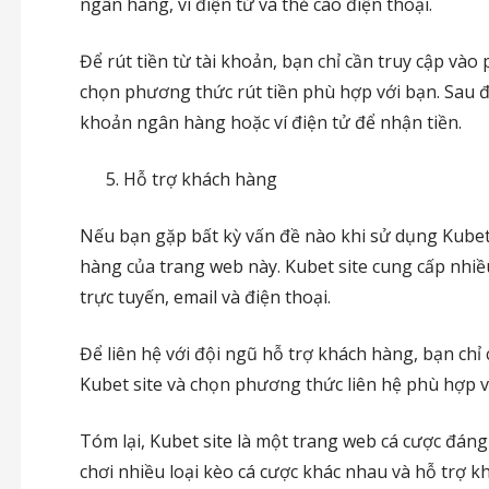
ngân hàng, ví điện tử và thẻ cào điện thoại.
Để rút tiền từ tài khoản, bạn chỉ cần truy cập vào
chọn phương thức rút tiền phù hợp với bạn. Sau đ
khoản ngân hàng hoặc ví điện tử để nhận tiền.
Hỗ trợ khách hàng
Nếu bạn gặp bất kỳ vấn đề nào khi sử dụng Kubet s
hàng của trang web này. Kubet site cung cấp nhi
trực tuyến, email và điện thoại.
Để liên hệ với đội ngũ hỗ trợ khách hàng, bạn chỉ
Kubet site và chọn phương thức liên hệ phù hợp v
Tóm lại, Kubet site là một trang web cá cược đáng
chơi nhiều loại kèo cá cược khác nhau và hỗ trợ k