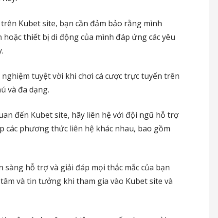
t trên Kubet site, bạn cần đảm bảo rằng mình
 hoặc thiết bị di động của mình đáp ứng các yêu
.
nghiệm tuyệt vời khi chơi cá cược trực tuyến trên
ú và đa dạng.
an đến Kubet site, hãy liên hệ với đội ngũ hỗ trợ
ấp các phương thức liên hệ khác nhau, bao gồm
n sàng hỗ trợ và giải đáp mọi thắc mắc của bạn
 tâm và tin tưởng khi tham gia vào Kubet site và