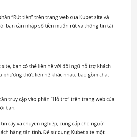
 phần “Rút tiền” trên trang web của Kubet site và
ó, bạn cần nhập số tiền muốn rút và thông tin tài
ite, bạn có thể liên hệ với đội ngũ hỗ trợ khách
ều phương thức liên hệ khác nhau, bao gồm chat
 cần truy cập vào phần “Hỗ trợ” trên trang web của
ới bạn.
 tin cậy và chuyên nghiệp, cung cấp cho người
hách hàng tận tình. Để sử dụng Kubet site một