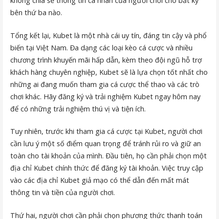
không chia sẻ thông tin cá nhân của người chơi cho bất kỳ
bên thứ ba nào.
Tổng kết lại, Kubet là một nhà cái uy tín, đáng tin cậy và phổ
biến tại Việt Nam. Đa dạng các loại kèo cá cược và nhiều
chương trình khuyến mãi hấp dẫn, kèm theo đội ngũ hỗ trợ
khách hàng chuyên nghiệp, Kubet sẽ là lựa chọn tốt nhất cho
những ai đang muốn tham gia cá cược thể thao và các trò
chơi khác. Hãy đăng ký và trải nghiệm Kubet ngay hôm nay
để có những trải nghiệm thú vị và tiện ích.
Tuy nhiên, trước khi tham gia cá cược tại Kubet, người chơi
cần lưu ý một số điểm quan trọng để tránh rủi ro và giữ an
toàn cho tài khoản của mình. Đầu tiên, họ cần phải chọn một
địa chỉ Kubet chính thức để đăng ký tài khoản. Việc truy cập
vào các địa chỉ Kubet giả mạo có thể dẫn đến mất mát
thông tin và tiền của người chơi.
Thứ hai, người chơi cần phải chọn phương thức thanh toán