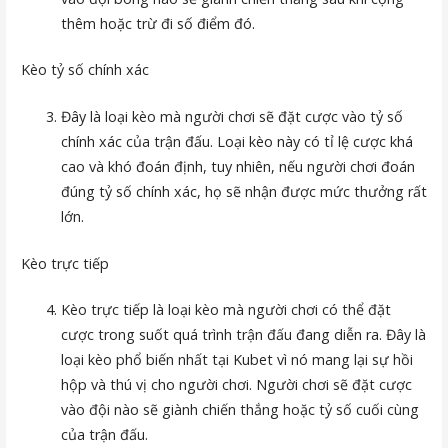
thêm hoặc trừ đi số điểm đó.
Kèo tỷ số chính xác
Đây là loại kèo mà người chơi sẽ đặt cược vào tỷ số
chính xác của trận đấu. Loại kèo này có tỉ lệ cược khá
cao và khó đoán định, tuy nhiên, nếu người chơi đoán
đúng tỷ số chính xác, họ sẽ nhận được mức thưởng rất
lớn.
Kèo trực tiếp
Kèo trực tiếp là loại kèo mà người chơi có thể đặt
cược trong suốt quá trình trận đấu đang diễn ra. Đây là
loại kèo phổ biến nhất tại Kubet vì nó mang lại sự hồi
hộp và thú vị cho người chơi. Người chơi sẽ đặt cược
vào đội nào sẽ giành chiến thắng hoặc tỷ số cuối cùng
của trận đấu.