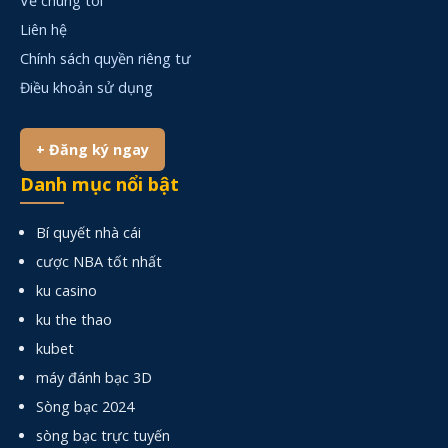
Về chúng tôi
Liên hệ
Chính sách quyền riêng tư
Điều khoản sử dụng
+ Đăng ký ngay
Danh mục nổi bật
Bí quyết nhà cái
cược NBA tốt nhất
ku casino
ku the thao
kubet
máy đánh bạc 3D
Sòng bạc 2024
sòng bạc trực tuyến