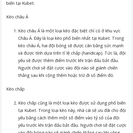
biến tại Kubet.
Kèo châu Á
Kèo châu Á là một loại kèo đặc biệt chỉ có ở khu vực
Châu Á. Đây là loại kèo phổ biến nhất tại Kubet. Trong
kèo châu Á, hai đội bóng sẽ được cân bằng sức mạnh
và được tính dựa trên tỉ lệ chấp (handicap). Tức là, đội
yếu sẽ được thêm điểm trước khi trận đấu bắt đầu.
Người chơi sẽ đặt cược vào đội nào sẽ giành chiến
thắng sau khi cộng thêm hoặc trừ đi số điểm đó.
Kèo chấp
Kèo chấp cũng là một loại kèo được sử dụng phổ biến
tại Kubet. Trong loại kèo này, nhà cái sẽ ưu đãi cho đội
yếu bằng cách thêm một số điểm vào tỷ số của đội
yếu trước khi trận đấu bắt đầu. Người chơi sẽ đặt cược
vào đội bóng nào sẽ giành chiến thắng sau khi cộng