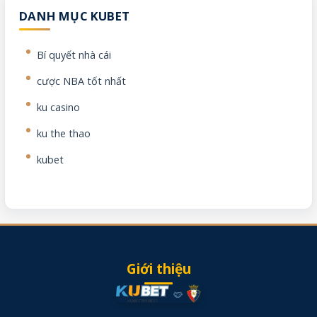
DANH MỤC KUBET
Bí quyết nhà cái
cược NBA tốt nhất
ku casino
ku the thao
kubet
Giới thiệu