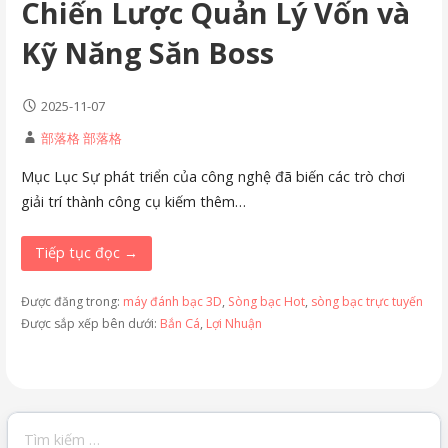
Chiến Lược Quản Lý Vốn và
Kỹ Năng Săn Boss
2025-11-07
部落格 部落格
Mục Lục Sự phát triển của công nghệ đã biến các trò chơi
giải trí thành công cụ kiếm thêm…
Tiếp tục đọc →
Được đăng trong:
máy đánh bạc 3D
,
Sòng bạc Hot
,
sòng bạc trực tuyến
Được sắp xếp bên dưới:
Bắn Cá
,
Lợi Nhuận
Tìm