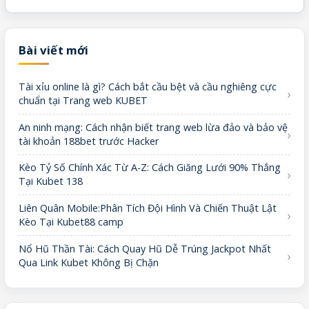
kiếm
cho:
Bài viết mới
Tài xỉu online là gì? Cách bắt cầu bệt và cầu nghiêng cực
chuẩn tại Trang web KUBET
An ninh mạng: Cách nhận biết trang web lừa đảo và bảo vệ
tài khoản 188bet trước Hacker
Kèo Tỷ Số Chính Xác Từ A-Z: Cách Giăng Lưới 90% Thắng
Tại Kubet 138
Liên Quân Mobile:Phân Tích Đội Hình Và Chiến Thuật Lật
Kèo Tại Kubet88 camp
Nổ Hũ Thần Tài: Cách Quay Hũ Dễ Trúng Jackpot Nhất
Qua Link Kubet Không Bị Chặn