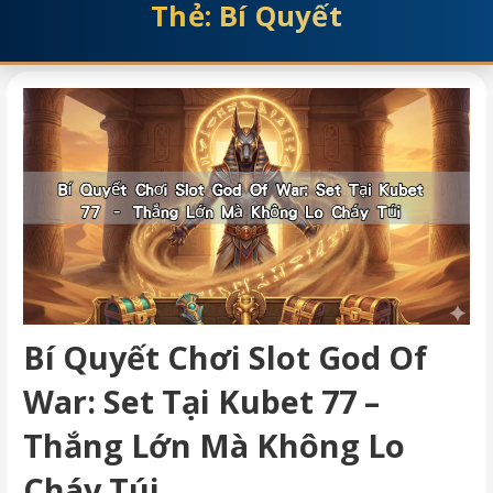
Thẻ: Bí Quyết
Bí Quyết Chơi Slot God Of
War: Set Tại Kubet 77 –
Thắng Lớn Mà Không Lo
Cháy Túi