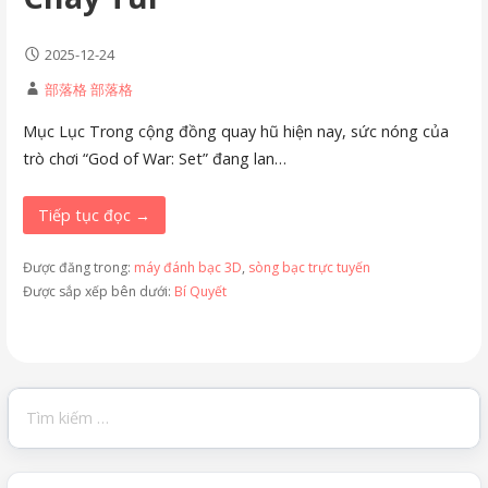
2025-12-24
部落格 部落格
Mục Lục Trong cộng đồng quay hũ hiện nay, sức nóng của
trò chơi “God of War: Set” đang lan…
Tiếp tục đọc →
Được đăng trong:
máy đánh bạc 3D
,
sòng bạc trực tuyến
Được sắp xếp bên dưới:
Bí Quyết
Tìm
kiếm
cho: