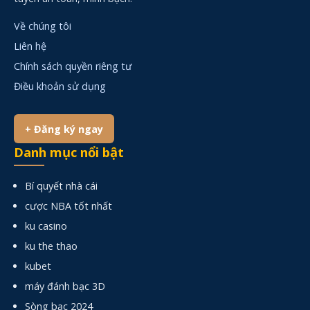
Về chúng tôi
Liên hệ
Chính sách quyền riêng tư
Điều khoản sử dụng
+ Đăng ký ngay
Danh mục nổi bật
Bí quyết nhà cái
cược NBA tốt nhất
ku casino
ku the thao
kubet
máy đánh bạc 3D
Sòng bạc 2024