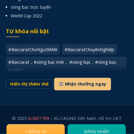
sòng bạc trực tuyến
World Cup 2022
Từ khóa nổi bật
#BaccaratChoNgườiMới
#BaccaratChuyênNghiệp
#Baccarat，#sòng bạc mới， #sòng bạc，#sòng bạc
KUBET，
#ChiếnLượcBaccarat
#ChoiCuocThongMinh
Hiển thị thêm thẻ
Nhận thưởng ngay
#CuocNBA2025
#KinhNghiệmChơiBaccarat
#KUBET，#KU Casino， #THỂ THAO，#TỔNG HỢP
KUBET88， #NBA， #Baccarat，#sòng bạc mới，
© 2025
KUBET789
– KU CASINO Việt Nam. Hỗ trợ 24/7.
#sòng bạc，#sòng bạc KUBET， #game di động，
+ ĐĂNG KÝ
ĐĂNG NHẬP
#KUBET GAME，#Bóng Đá，