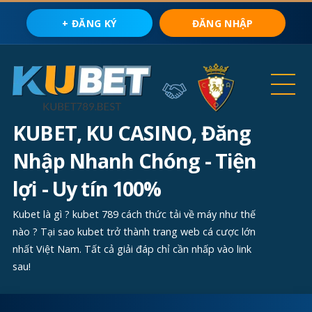
+ ĐĂNG KÝ
ĐĂNG NHẬP
Chuyển
tới
phần
nội
dung
KUBET, KU CASINO, Đăng
Nhập Nhanh Chóng - Tiện
lợi - Uy tín 100%
Kubet là gì ? kubet 789 cách thức tải về máy như thế
nào ? Tại sao kubet trở thành trang web cá cược lớn
nhất Việt Nam. Tất cả giải đáp chỉ cần nhấp vào link
sau!