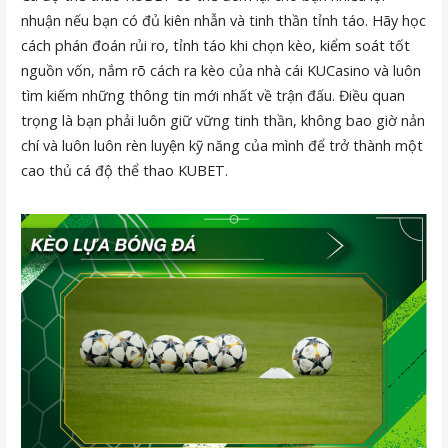
nhuận nếu bạn có đủ kiên nhẫn và tinh thần tỉnh táo. Hãy học
cách phán đoán rủi ro, tỉnh táo khi chọn kèo, kiểm soát tốt
nguồn vốn, nắm rõ cách ra kèo của nhà cái KUCasino và luôn
tìm kiếm những thông tin mới nhất về trận đấu. Điều quan
trọng là bạn phải luôn giữ vững tinh thần, không bao giờ nản
chí và luôn luôn rèn luyện kỹ năng của mình để trở thành một
cao thủ cá độ thể thao KUBET.