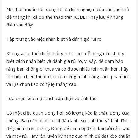
Nếu bạn muốn tận dụng tối đa kinh nghiệm của các cao thủ
để thắng khi cá độ thể thao trên KUBET, hãy lưu ý những
điều sau đây:
Tập trung vào việc nhận biết và đánh giá rủi ro
Không ai có thể chiến thắng một cách dễ dàng nếu không
biết cách nhận biết và đánh giá rủi ro. Vì vậy, để đảm bảo
rằng bạn không bị thua và có được nhiều lợi nhuận hơn, hãy
tìm hiểu chiến thuật chơi của riêng mình bằng cách phân tích
và lựa chọn kèo có tỷ lệ thắng cao.
Lựa chọn kèo một cách cẩn thận và tỉnh táo
Có một điều quan trọng hơn số lượng kèo là chất lượng của
chúng. Bạn cần phải có cái đầu lạnh, sự tỉnh táo và bình tĩnh
để giành chiến thắng. Đừng để mình bị đánh bại bởi cảm xúc
và may rủi. Hãy rèn luyện kỹ năng của mình để đặt kèo chuẩn