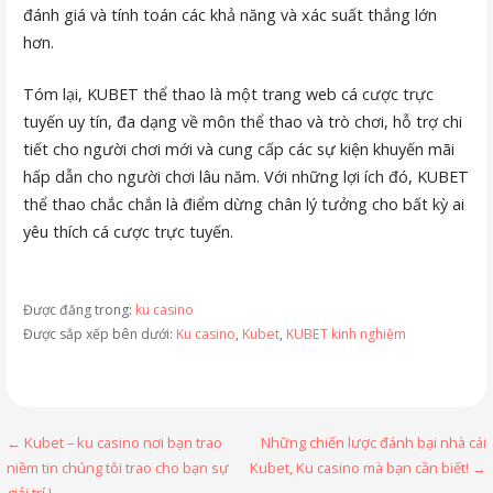
đánh giá và tính toán các khả năng và xác suất thắng lớn
hơn.
Tóm lại, KUBET thể thao là một trang web cá cược trực
tuyến uy tín, đa dạng về môn thể thao và trò chơi, hỗ trợ chi
tiết cho người chơi mới và cung cấp các sự kiện khuyến mãi
hấp dẫn cho người chơi lâu năm. Với những lợi ích đó, KUBET
thể thao chắc chắn là điểm dừng chân lý tưởng cho bất kỳ ai
yêu thích cá cược trực tuyến.
Được đăng trong:
ku casino
Được sắp xếp bên dưới:
Ku casino
,
Kubet
,
KUBET kinh nghiệm
Điều
← Kubet – ku casino nơi bạn trao
Những chiến lược đánh bại nhà cái
niềm tin chúng tôi trao cho bạn sự
Kubet, Ku casino mà bạn cần biết! →
hướng