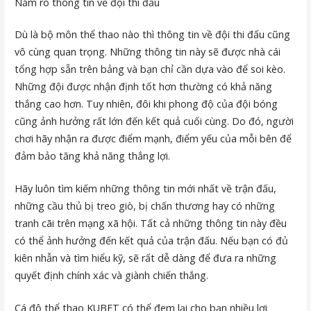
Nắm rõ thông tin về đội thi đấu
Dù là bộ môn thể thao nào thì thông tin về đội thi đấu cũng
vô cùng quan trọng. Những thông tin này sẽ được nhà cái
tổng hợp sẵn trên bảng và bạn chỉ cần dựa vào để soi kèo.
Những đội được nhận định tốt hơn thường có khả năng
thắng cao hơn. Tuy nhiên, đôi khi phong độ của đội bóng
cũng ảnh hưởng rất lớn đến kết quả cuối cùng. Do đó, người
chơi hãy nhận ra được điểm mạnh, điểm yếu của mỗi bên để
đảm bảo tăng khả năng thắng lợi.
Hãy luôn tìm kiếm những thông tin mới nhất về trận đấu,
những cầu thủ bị treo giò, bị chấn thương hay có những
tranh cãi trên mạng xã hội. Tất cả những thông tin này đều
có thể ảnh hưởng đến kết quả của trận đấu. Nếu bạn có đủ
kiên nhẫn và tìm hiểu kỹ, sẽ rất dễ dàng để đưa ra những
quyết định chính xác và giành chiến thắng.
Cá độ thể thao KUBET có thể đem lại cho bạn nhiều lợi