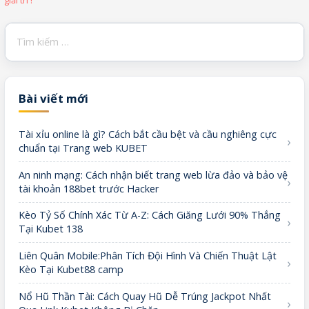
giải trí !
bài
Tìm
viết
kiếm
cho:
Bài viết mới
Tài xỉu online là gì? Cách bắt cầu bệt và cầu nghiêng cực
chuẩn tại Trang web KUBET
An ninh mạng: Cách nhận biết trang web lừa đảo và bảo vệ
tài khoản 188bet trước Hacker
Kèo Tỷ Số Chính Xác Từ A-Z: Cách Giăng Lưới 90% Thắng
Tại Kubet 138
Liên Quân Mobile:Phân Tích Đội Hình Và Chiến Thuật Lật
Kèo Tại Kubet88 camp
Nổ Hũ Thần Tài: Cách Quay Hũ Dễ Trúng Jackpot Nhất