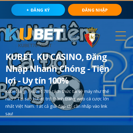
+ ĐĂNG KÝ
ĐĂNG NHẬP
Chuyển
tới
phần
nội
dung
KUBET, KU CASINO, Đăng
Nhập Nhanh Chóng - Tiện
lợi - Uy tín 100%
Kubet là gì ? kubet 789 cách thức tải về máy như thế
nào ? Tại sao kubet trở thành trang web cá cược lớn
nhất Việt Nam. Tất cả giải đáp chỉ cần nhấp vào link
sau!