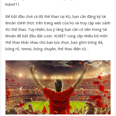
kubet11.
Để bắt đầu chơi cá độ thể thao tại KU, bạn cần đăng ký tài
khoản chính thức trên trang web của họ và truy cập vào sảnh
KU thể thao. Tuy nhiên, lưu ý rằng bạn cần có tiền trong tài
khoản để bắt đầu đặt cược. KUBET cung cấp nhiều bộ môn
thể thao khác nhau cho bạn lựa chọn, bao gồm bóng đá,
bóng rổ, tennis, bóng chuyền, thể thao điện tử…