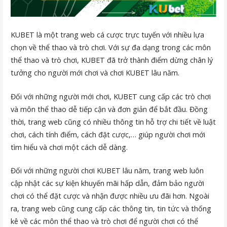
KUBET là một trang web cá cược trực tuyến với nhiều lựa
chọn về thể thao và trò chơi. Với sự đa dạng trong các môn
thể thao và trò chơi, KUBET đã trở thành điểm dừng chân lý
tưởng cho người mới chơi và chơi KUBET lâu năm.
Đối với những người mới chơi, KUBET cung cấp các trò chơi
và môn thể thao dễ tiếp cận và đơn giản để bắt đầu. Đồng
thời, trang web cũng có nhiều thông tin hỗ trợ chi tiết về luật
chơi, cách tính điểm, cách đặt cược,… giúp người chơi mới
tìm hiểu và chơi một cách dễ dàng.
Đối với những người chơi KUBET lâu năm, trang web luôn
cập nhật các sự kiện khuyến mãi hấp dẫn, đảm bảo người
chơi có thể đặt cược và nhận được nhiều ưu đãi hơn. Ngoài
ra, trang web cũng cung cấp các thông tin, tin tức và thống
kê về các môn thể thao và trò chơi để người chơi có thể