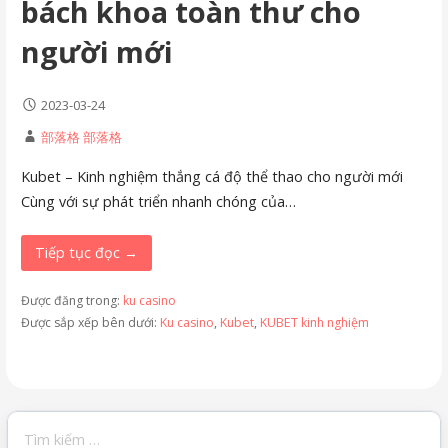
bách khoa toàn thư cho
người mới
2023-03-24
部落格 部落格
Kubet – Kinh nghiệm thắng cá độ thể thao cho người mới
Cùng với sự phát triển nhanh chóng của…
Tiếp tục đọc →
Được đăng trong:
ku casino
Được sắp xếp bên dưới:
Ku casino
,
Kubet
,
KUBET kinh nghiệm
Tìm
kiếm