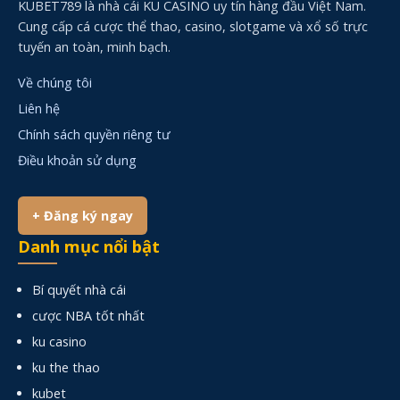
KUBET789 là nhà cái KU CASINO uy tín hàng đầu Việt Nam.
Cung cấp cá cược thể thao, casino, slotgame và xổ số trực
tuyến an toàn, minh bạch.
Về chúng tôi
Liên hệ
Chính sách quyền riêng tư
Điều khoản sử dụng
+ Đăng ký ngay
Danh mục nổi bật
Bí quyết nhà cái
cược NBA tốt nhất
ku casino
ku the thao
kubet