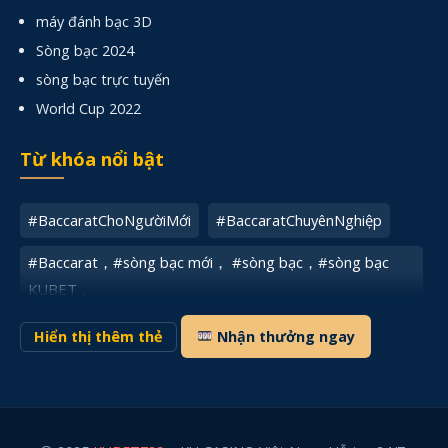
máy đánh bạc 3D
Sòng bạc 2024
sòng bạc trực tuyến
World Cup 2022
Từ khóa nổi bật
#BaccaratChoNgườiMới
#BaccaratChuyênNghiệp
#Baccarat，#sòng bạc mới， #sòng bạc，#sòng bạc
KUBET，
#ChiếnLượcBaccarat
#ChoiCuocThongMinh
Hiển thị thêm thẻ
Nhận thưởng ngay
#CuocNBA2025
#KinhNghiệmChơiBaccarat
#KUBET，#KU Casino， #THỂ THAO，#TỔNG HỢP
KUBET88， #NBA， #Baccarat，#sòng bạc mới，