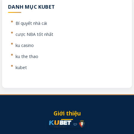
DANH MỤC KUBET
Bí quyết nhà cái
cược NBA tốt nhất
ku casino
ku the thao
kubet
Giới thiệu