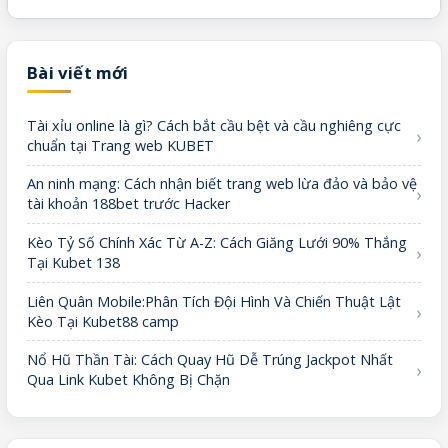
cho:
Bài viết mới
Tài xỉu online là gì? Cách bắt cầu bệt và cầu nghiêng cực
chuẩn tại Trang web KUBET
An ninh mạng: Cách nhận biết trang web lừa đảo và bảo vệ
tài khoản 188bet trước Hacker
Kèo Tỷ Số Chính Xác Từ A-Z: Cách Giăng Lưới 90% Thắng
Tại Kubet 138
Liên Quân Mobile:Phân Tích Đội Hình Và Chiến Thuật Lật
Kèo Tại Kubet88 camp
Nổ Hũ Thần Tài: Cách Quay Hũ Dễ Trúng Jackpot Nhất
Qua Link Kubet Không Bị Chặn