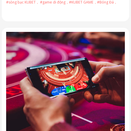
#sòng bạc KUBET， #game di động，#KUBET GAME，#Bóng Đá，