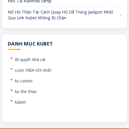
Kèo Tại Kubet88 camp
Nổ Hũ Thần Tài: Cách Quay Hũ Dễ Trúng Jackpot Nhất
Qua Link Kubet Không Bị Chặn
DANH MỤC KUBET
Bí quyết nhà cái
cược NBA tốt nhất
ku casino
ku the thao
kubet