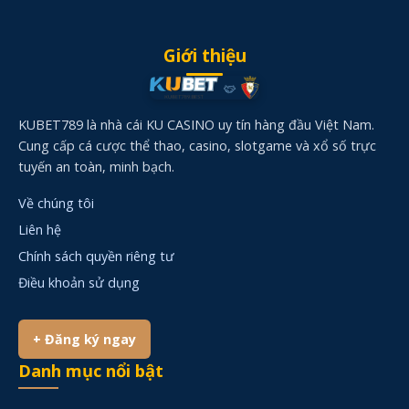
Giới thiệu
KUBET789 là nhà cái KU CASINO uy tín hàng đầu Việt Nam.
Cung cấp cá cược thể thao, casino, slotgame và xổ số trực
tuyến an toàn, minh bạch.
Về chúng tôi
Liên hệ
Chính sách quyền riêng tư
Điều khoản sử dụng
+ Đăng ký ngay
Danh mục nổi bật