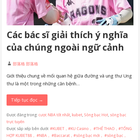
Các bác sĩ giải thích ý nghĩa
của chúng ngoài ngữ cảnh
部落格 部落格
Giới thiệu chung về mối quan hệ giữa đường và ung thư Ung
thư là một trong những căn bệnh…
Tiếp tục đọc →
Được đăng trong:
cược NBA tốt nhất
,
kubet
,
Sòng bạc Hot
,
sòng bạc
trực tuyến
Được sắp xếp bên dưới:
#KUBET，#KU Casino， #THỂ THAO，#TỔNG
HỢP KUBET88， #NBA， #Baccarat，#sòng bạc mới， #sòng bạc，